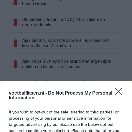
boven Oranje
Dit verdient Dusan Tadic bij NEC: salaris en
contractdetails
Ajax dicht bij komst Arokodare: huurdeal met
koopoptie van 22 miljoen
Ajax helpt Burnley uit de brand met afgeknipte
sokken na blunder met tenues
Hakim Ziyech verhuurt opnieuw luxe
appartement op Amsterdamse Zuidas
voetbalflitsen.nl -
Do Not Process My Personal
Information
Marcos Leonardo laat eerste indruk achter bij
Ajax: 'Hier gaan fans van genieten'
If you wish to opt-out of the sale, sharing to third parties, or
processing of your personal or sensitive information for
Resterend oefenprogramma Ajax: waar zijn de
targeted advertising by us, please use the below opt-out
duels te zien
section to confirm your selection. Please note that after your