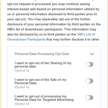
opt-out request is processed you may continue seeing
interest-based ads based on personal information utilized by
Ajax groeit onder Míchel, maar transfermarkt
us or personal information disclosed to third parties prior to
blijft cruciaal
your opt-out. You may separately opt-out of the further
disclosure of your personal information by third parties on the
Ajax-talent Mohamed Abdalla schrijft Europese
IAB’s list of downstream participants. This information may
geschiedenis
also be disclosed by us to third parties on the
IAB’s List of
Downstream Participants
that may further disclose it to other
third parties.
Shane Kluivert krijgt kans van Flick en begint in
de basis bij FC Barcelona
Personal Data Processing Opt Outs
Servische media vergelijken Ajax-talent Abdellah
I want to opt-out of the Sharing of my
Ouazane met Lionel Messi
personal data.
Opted In
Ajax zet grote stap richting volgende ronde na
I want to opt-out of the Sale of my
Personal Data.
ruime zege op Vojvodina
Opted In
Dusan Tadic kijkt met bijzondere gevoelens naar
I want to opt-out of processing my
Personal Data for Targeted Advertising.
Ajax - Vojvodina
Opted In