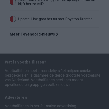
blijft het zo stil?
Update: Hoe gaat het nu met Royston Drenthe
Meer Feyenoord-nieuws
Wat is voetbalflitsen?
Voetbalflitsen heeft maandelijks 1,4 miljoen unieke
bezoekers en is daarmee de derde grootste voetbalsite
van Nederland. Voetbalflitsen heeft het meest
opvallende en grappige voetbalnieuws.
Adverteren
Voetbalflitsen is het #1 native advertising