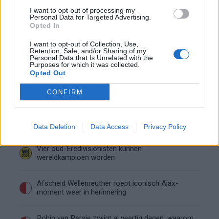
Calvin Stengs opnieuw vader: bijzonder nieuws in
I want to opt-out of processing my
Personal Data for Targeted Advertising.
onzekere transferzomer
Opted In
I want to opt-out of Collection, Use,
Zoë Livay raakt draad kwijt tijdens open dag
Retention, Sale, and/or Sharing of my
Feyenoord na storing met autocue
Personal Data that Is Unrelated with the
Purposes for which it was collected.
Opted Out
Wanneer is de loting voor de Champions
League? PSV en Feyenoord weten dan hun
tegenstanders
CONFIRM
Conference League-ophef: Hamrun
uitgeschakeld na omstreden strafschop zonder
Data Deletion
VAR
Data Access
Privacy Policy
Vier oud-Eredivisionisten kunnen
wereldkampioen worden
Afscheid Wellenreuther roept iconisch Ajax-
moment weer in herinnering
Robin van Persie zwijgt al veertig dagen: waarom