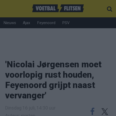
Nieuws
Ajax
Feyenoord
PSV
'Nicolai Jørgensen moet
voorlopig rust houden,
Feyenoord grijpt naast
vervanger'
Dinsdag 16 juli, 14:30 uur
Auteur: marten