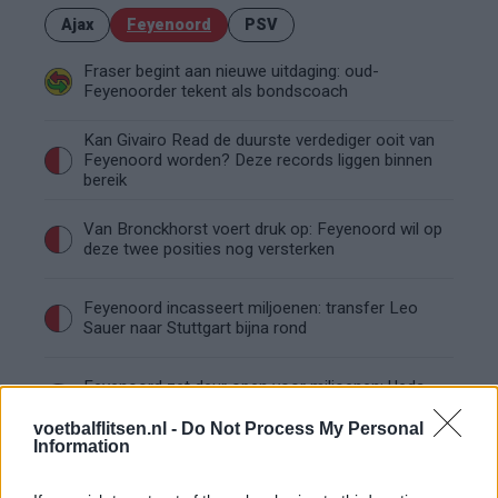
Ajax
Feyenoord
PSV
Fraser begint aan nieuwe uitdaging: oud-
Feyenoorder tekent als bondscoach
Kan Givairo Read de duurste verdediger ooit van
Feyenoord worden? Deze records liggen binnen
bereik
Van Bronckhorst voert druk op: Feyenoord wil op
deze twee posities nog versterken
Feyenoord incasseert miljoenen: transfer Leo
Sauer naar Stuttgart bijna rond
Feyenoord zet deur open voor miljoenen: Ueda
en Hadj Moussa mogen vertrekken
voetbalflitsen.nl -
Do Not Process My Personal
Information
Feyenoord sluit voorbereiding bijna af: dit staat
er nog op het programma