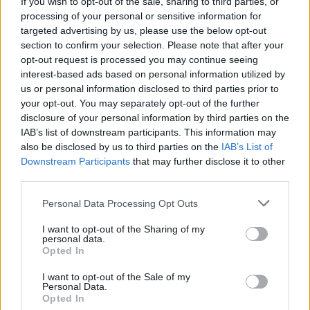
If you wish to opt-out of the sale, sharing to third parties, or
processing of your personal or sensitive information for
Shaqueel van Persie ontkracht geruchten over
targeted advertising by us, please use the below opt-out
keuze voor Marokko
section to confirm your selection. Please note that after your
opt-out request is processed you may continue seeing
interest-based ads based on personal information utilized by
Brengt Sporting Portugal Feyenoord in de
us or personal information disclosed to third parties prior to
problemen rond Hadj Moussa?
your opt-out. You may separately opt-out of the further
disclosure of your personal information by third parties on the
Van droomtransfer tot contractontbinding: het
IAB’s list of downstream participants. This information may
Feyenoord-verhaal van Calvin Stengs
also be disclosed by us to third parties on the
IAB’s List of
Downstream Participants
that may further disclose it to other
third parties.
'Hij is weer gewoon mijn vader': Shaqueel
openhartig over Robin van Persie
Personal Data Processing Opt Outs
Lille geeft niet op na afwijzing: komt er nieuw
I want to opt-out of the Sharing of my
bod op Gjivai Zechiël?
personal data.
Opted In
Been blikt terug op historische afstraffing: "Die
I want to opt-out of the Sale of my
Personal Data.
schaamte voel ik nog altijd"
Opted In