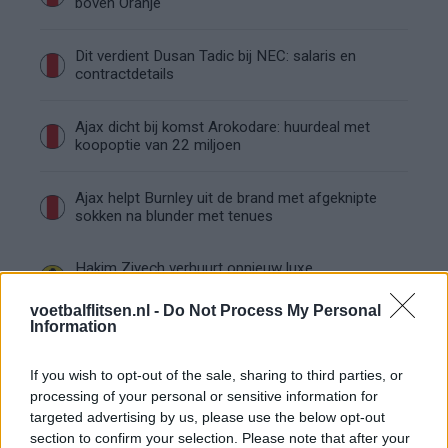
boven Oranje
Dit verdient Dusan Tadic bij NEC: salaris en
contractdetails
Ajax dicht bij komst Arokodare: huurdeal met
koopoptie van 22 miljoen
Ajax helpt Burnley uit de brand met afgeknipte
sokken na blunder met tenues
Hakim Ziyech verhuurt opnieuw luxe
appartement op Amsterdamse Zuidas
voetbalflitsen.nl -
Do Not Process My Personal
Information
Marcos Leonardo laat eerste indruk achter bij
Ajax: 'Hier gaan fans van genieten'
If you wish to opt-out of the sale, sharing to third parties, or
processing of your personal or sensitive information for
Resterend oefenprogramma Ajax: waar zijn de
targeted advertising by us, please use the below opt-out
duels te zien
section to confirm your selection. Please note that after your