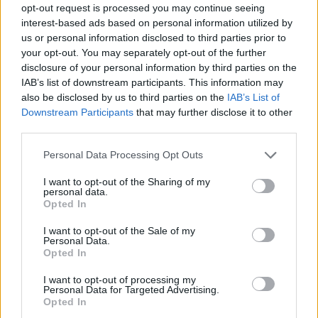
opt-out request is processed you may continue seeing
interest-based ads based on personal information utilized by
Ajax groeit onder Míchel, maar transfermarkt
blijft cruciaal
us or personal information disclosed to third parties prior to
your opt-out. You may separately opt-out of the further
disclosure of your personal information by third parties on the
Ajax-talent Mohamed Abdalla schrijft Europese
IAB’s list of downstream participants. This information may
geschiedenis
also be disclosed by us to third parties on the
IAB’s List of
Downstream Participants
that may further disclose it to other
Shane Kluivert krijgt kans van Flick en begint in
third parties.
de basis bij FC Barcelona
Personal Data Processing Opt Outs
Servische media vergelijken Ajax-talent Abdellah
I want to opt-out of the Sharing of my
Ouazane met Lionel Messi
personal data.
Opted In
Ajax zet grote stap richting volgende ronde na
I want to opt-out of the Sale of my
ruime zege op Vojvodina
Personal Data.
Opted In
Dusan Tadic kijkt met bijzondere gevoelens naar
I want to opt-out of processing my
Ajax - Vojvodina
Personal Data for Targeted Advertising.
Opted In