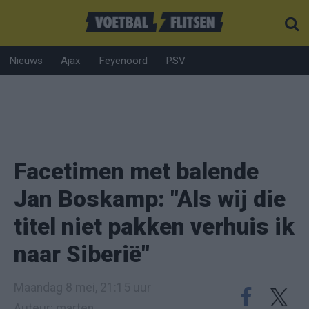
Nieuws
Ajax
Feyenoord
PSV
Facetimen met balende
Jan Boskamp: "Als wij die
titel niet pakken verhuis ik
naar Siberië"
Maandag 8 mei, 21:15 uur
Auteur: marten