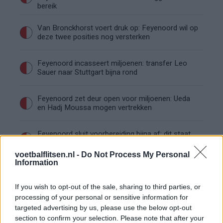
bereik
Van Bronckhorst voert druk op: Feyenoord wil op
deze twee posities nog versterken
Feyenoord incasseert miljoenen: transfer Leo
Sauer naar Stuttgart bijna rond
Feyenoord zet deur open voor miljoenen: Ueda
en Hadj Moussa mogen vertrekken
Feyenoord sluit voorbereiding bijna af: dit staat
er nog op het programma
voetbalflitsen.nl -
Do Not Process My Personal
Information
Shaqueel van Persie ontkracht geruchten over
keuze voor Marokko
If you wish to opt-out of the sale, sharing to third parties, or
processing of your personal or sensitive information for
Brengt Sporting Portugal Feyenoord in de
targeted advertising by us, please use the below opt-out
problemen rond Hadj Moussa?
section to confirm your selection. Please note that after your