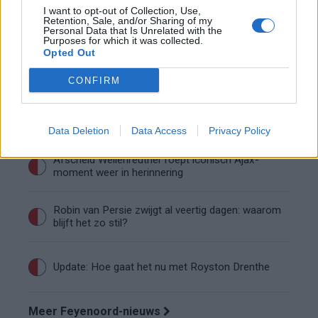
Wanneer is de loting voor de Champions
I want to opt-out of Collection, Use,
League? PSV en Feyenoord weten dan hun
Retention, Sale, and/or Sharing of my
tegenstanders
Personal Data that Is Unrelated with the
Purposes for which it was collected.
Conference League-ophef: Hamrun
Opted Out
uitgeschakeld na omstreden strafschop zonder
VAR
CONFIRM
Vier oud-Eredivisionisten kunnen
wereldkampioen worden
Data Deletion
Data Access
Privacy Policy
Afscheid Wellenreuther roept iconisch Ajax-
moment weer in herinnering
Robin van Persie zwijgt al veertig dagen: waarom
blijft het zo stil?
Update: Hoe gaat het nu met Royston Drenthe
Meer Feyenoord-nieuws