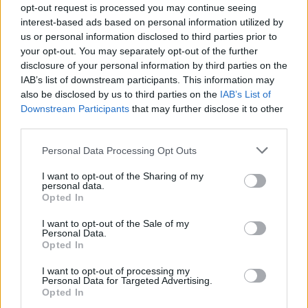
opt-out request is processed you may continue seeing
interest-based ads based on personal information utilized by
Van droomtransfer tot contractontbinding: het
Feyenoord-verhaal van Calvin Stengs
us or personal information disclosed to third parties prior to
your opt-out. You may separately opt-out of the further
disclosure of your personal information by third parties on the
'Hij is weer gewoon mijn vader': Shaqueel
IAB’s list of downstream participants. This information may
openhartig over Robin van Persie
also be disclosed by us to third parties on the
IAB’s List of
Downstream Participants
that may further disclose it to other
Lille geeft niet op na afwijzing: komt er nieuw
third parties.
bod op Gjivai Zechiël?
Personal Data Processing Opt Outs
Been blikt terug op historische afstraffing: "Die
I want to opt-out of the Sharing of my
schaamte voel ik nog altijd"
personal data.
Opted In
Calvin Stengs opnieuw vader: bijzonder nieuws in
I want to opt-out of the Sale of my
onzekere transferzomer
Personal Data.
Opted In
Zoë Livay raakt draad kwijt tijdens open dag
I want to opt-out of processing my
Feyenoord na storing met autocue
Personal Data for Targeted Advertising.
Opted In