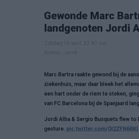
Gewonde Marc Bartr
landgenoten Jordi 
Zondag 16 april, 22:40 uur
Auteur: Jarnik
Marc Bartra raakte gewond bij de aans
ziekenhuis, maar daar bleek het alle
een hart onder de riem te steken, gi
van FC Barcelona bij de Spanjaard lang
Jordi Alba & Sergio Busquets flew to
gesture.
pic.twitter.com/QI2ZFN6RKI