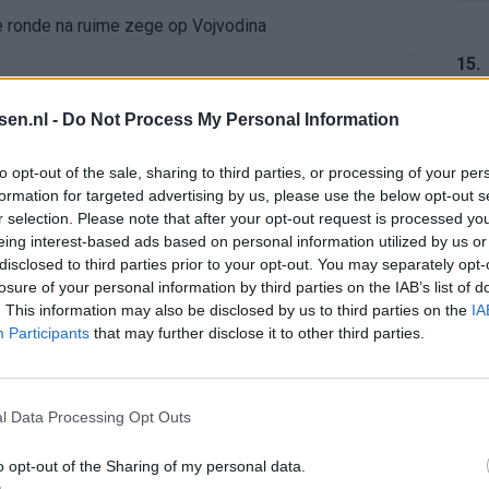
de ronde na ruime zege op Vojvodina
15.
voelens naar Ajax - Vojvodina
tsen.nl -
Do Not Process My Personal Information
ael van der Vaart en Sylvie Meis door de jaren heen
16.
to opt-out of the sale, sharing to third parties, or processing of your per
formation for targeted advertising by us, please use the below opt-out s
el voor Ajax en FC Twente in Europa
r selection. Please note that after your opt-out request is processed y
eing interest-based ads based on personal information utilized by us or
 bondscoach: "Kampioen met Jong Ajax"
17.
disclosed to third parties prior to your opt-out. You may separately opt-
losure of your personal information by third parties on the IAB’s list of
. This information may also be disclosed by us to third parties on the
IA
n schrijft geschiedenis met rode kaart in WK-finale
Participants
that may further disclose it to other third parties.
e League? Dit zijn de belangrijke data
18.
l Data Processing Opt Outs
isie-terugkeer: NEC onderzoekt komst van Ajax-icoon
o opt-out of the Sharing of my personal data.
19.