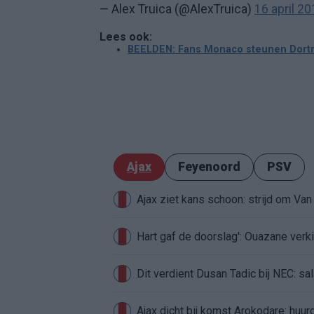
— Alex Truica (@AlexTruica)
16 april 2
Lees ook:
BEELDEN: Fans Monaco steunen Dortm
Ajax
Feyenoord
PSV
Ajax ziet kans schoon: strijd om Van 
Hart gaf de doorslag': Ouazane ver
Dit verdient Dusan Tadic bij NEC: sal
Ajax dicht bij komst Arokodare: huu