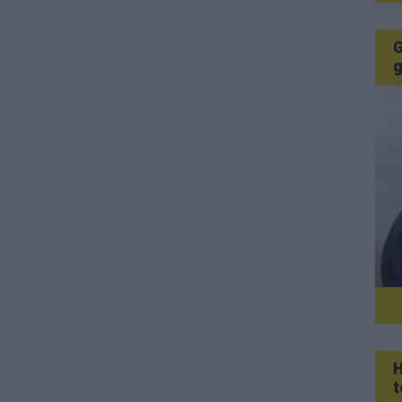
G
g
H
t