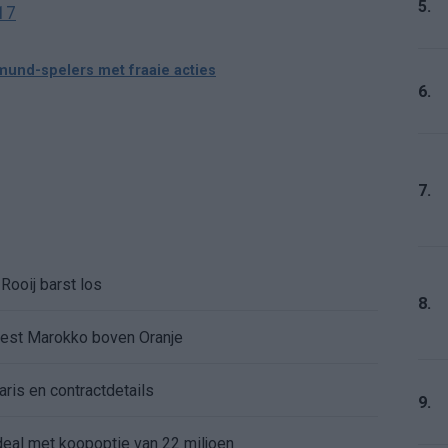
5.
017
und-spelers met fraaie acties
6.
7.
Rooij barst los
8.
kiest Marokko boven Oranje
aris en contractdetails
9.
rdeal met koopoptie van 22 miljoen