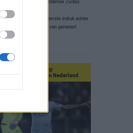
appartement op Amsterdamse Zuidas
Marcos Leonardo laat eerste indruk achter
bij Ajax: 'Hier gaan fans van genieten'
r nieuws
an Götze tot Sterling:
tatementtransfers in Nederland