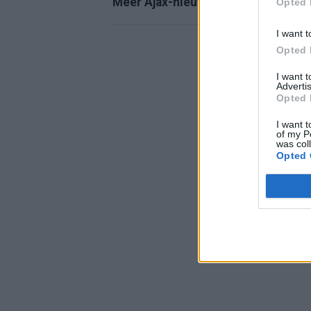
Meer Ajax-nieuws
Opted 
I want t
Opted 
I want 
Advertis
Opted 
I want t
of my P
was col
Opted 