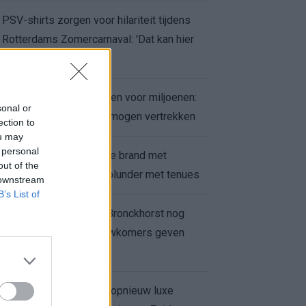
PSV-shirts zorgen voor hilariteit tijdens
Rotterdams Zomercarnaval: 'Dat kan hier
niet'
Feyenoord zet deur open voor miljoenen:
sonal or
Ueda en Hadj Moussa mogen vertrekken
ection to
ou may
 personal
Ajax helpt Burnley uit de brand met
out of the
afgeknipte sokken na blunder met tenues
 downstream
B’s List of
Feyenoord onder Van Bronckhorst nog
altijd ongeslagen: nieuwkomers geven
hoop
Hakim Ziyech verhuurt opnieuw luxe