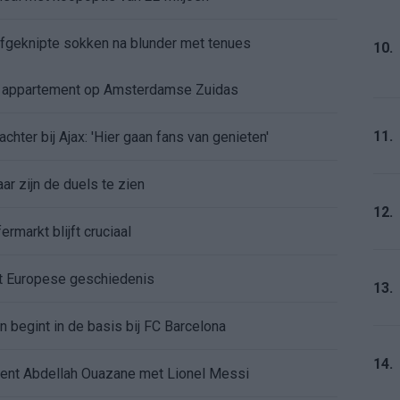
 afgeknipte sokken na blunder met tenues
10.
e appartement op Amsterdamse Zuidas
11.
chter bij Ajax: 'Hier gaan fans van genieten'
r zijn de duels te zien
12.
ermarkt blijft cruciaal
ft Europese geschiedenis
13.
en begint in de basis bij FC Barcelona
14.
alent Abdellah Ouazane met Lionel Messi