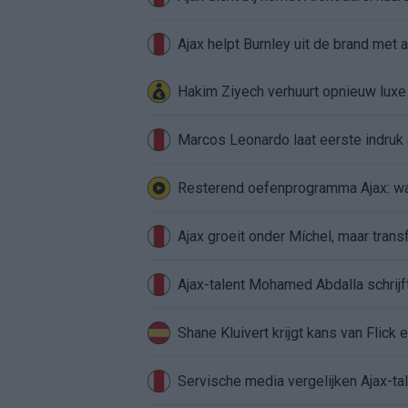
Ajax helpt Burnley uit de brand met
Hakim Ziyech verhuurt opnieuw lux
Marcos Leonardo laat eerste indruk a
Resterend oefenprogramma Ajax: waa
Ajax groeit onder Míchel, maar transf
Ajax-talent Mohamed Abdalla schrij
Shane Kluivert krijgt kans van Flick 
Servische media vergelijken Ajax-t