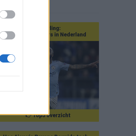
eer nieuws
Van Götze tot Sterling:
statementtransfers in Nederland
👉 Top5 overzicht