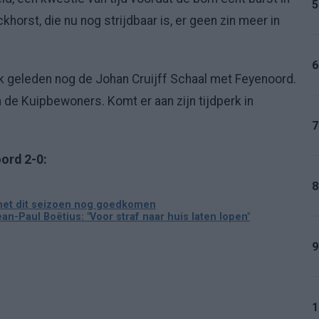
5
horst, die nu nog strijdbaar is, er geen zin meer in
6
 geleden nog de Johan Cruijff Schaal met Feyenoord.
an de Kuipbewoners. Komt er aan zijn tijdperk in
7
ord 2-0:
8
 het dit seizoen nog goedkomen
-Paul Boëtius: "Voor straf naar huis laten lopen"
9
1