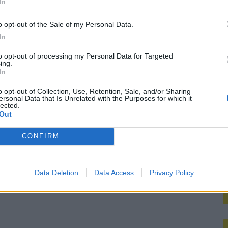
In
M
or nieuwe route
o opt-out of the Sale of my Personal Data.
In
atie Gil Mora blijkt onhaalbaar voor Eredivisie-top
to opt-out of processing my Personal Data for Targeted
ing.
Dortmund lonkt naar Hadj Moussa, terwijl Read deur op een kier laat: wacht Feyenoord een drukke zomer?
In
o opt-out of Collection, Use, Retention, Sale, and/or Sharing
enoords doelwit
ersonal Data that Is Unrelated with the Purposes for which it
lected.
Out
CONFIRM
Data Deletion
Data Access
Privacy Policy