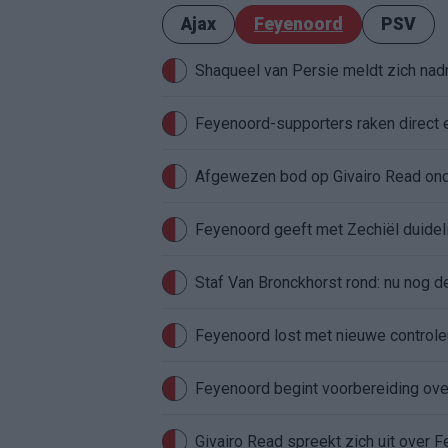
Ajax
Feyenoord
PSV
Shaqueel van Persie meldt zich nadru
Feyenoord-supporters raken direct 
Feyenoord geeft met Zechiël duideli
Staf Van Bronckhorst rond: nu nog d
Feyenoord lost met nieuwe controleu
Feyenoord begint voorbereiding over
Givairo Read spreekt zich uit over 