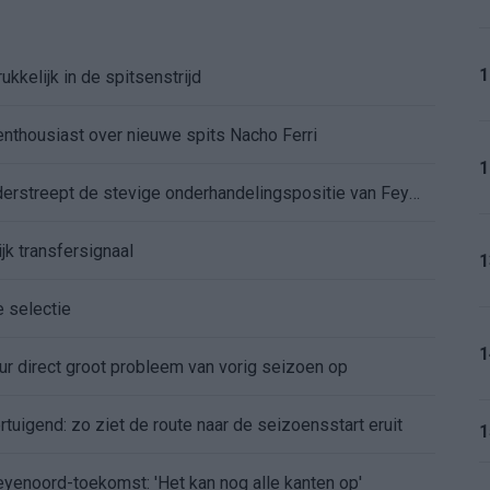
1
kkelijk in de spitsenstrijd
enthousiast over nieuwe spits Nacho Ferri
1
Afgewezen bod op Givairo Read onderstreept de stevige onderhandelingspositie van Feyenoord
jk transfersignaal
1
e selectie
1
r direct groot probleem van vorig seizoen op
tuigend: zo ziet de route naar de seizoensstart eruit
1
Feyenoord-toekomst: 'Het kan nog alle kanten op'