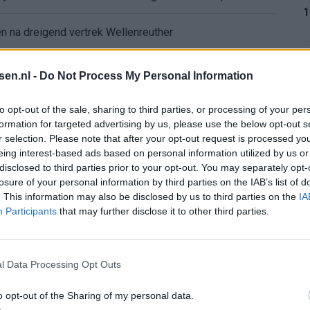
1
 na dreigend vertrek Wellenreuther
de nieuwe eerste keeper
1
tsen.nl -
Do Not Process My Personal Information
 Hadj Moussa: Feyenoord wacht op bod
to opt-out of the sale, sharing to third parties, or processing of your per
formation for targeted advertising by us, please use the below opt-out s
r selection. Please note that after your opt-out request is processed y
1
d van Deventer: Feyenoorder zet woning te koop
eing interest-based ads based on personal information utilized by us or
disclosed to third parties prior to your opt-out. You may separately opt-
erkingen over zijn gewicht
losure of your personal information by third parties on the IAB’s list of
. This information may also be disclosed by us to third parties on the
IA
1
Participants
that may further disclose it to other third parties.
ord-spelers op het WK 2026
: programma richting seizoenstart
l Data Processing Opt Outs
2
yenoord: lef of overmoed?
o opt-out of the Sharing of my personal data.