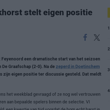
horst stelt eigen positie
1
2
 Feyenoord een dramatische start van het seizoen
n De Graafschap (2-0). Na de
zeperd in Doetinchem
3
 zijn eigen positie ter discussie gesteld. Dat meldt
4
ens het weekblad gevraagd of ze nog wel vertrouwen
ren aan bepaalde spelers binnen de selectie. VI
eteld, een kwestie van tijd voordat de bom echt barst in