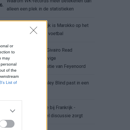
Waarom WK-records meer betekenen dan
6.
alleen een plek in de statistieken
Voor de Schilderswijk is Marokko op het
7.
WK meer dan alleen voetbal
sonal or
Afgewezen bod op Givairo Read
ection to
onderstreept de stevige
ou may
8.
 personal
onderhandelingspositie van Feyenoord
out of the
 downstream
B’s List of
De terugkeer van Daley Blind past in een
9.
groter plan van Ajax
Waarom de arbitrage bij Frankrijk -
0.
Marokko voor zoveel discussie zorgt