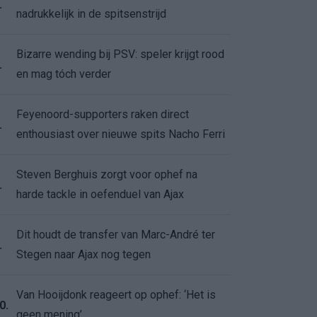
.
nadrukkelijk in de spitsenstrijd
Bizarre wending bij PSV: speler krijgt rood
.
en mag tóch verder
Feyenoord-supporters raken direct
.
enthousiast over nieuwe spits Nacho Ferri
Steven Berghuis zorgt voor ophef na
.
harde tackle in oefenduel van Ajax
Dit houdt de transfer van Marc-André ter
.
Stegen naar Ajax nog tegen
Van Hooijdonk reageert op ophef: ‘Het is
0.
geen mening’