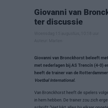
Giovanni van Bronck
ter discussie
Woensdag 15 augustus, 10:18 uur
Auteur: Marten
Giovanni van Bronckhorst beleeft met
met nederlagen bij AS Trencín (4-0) e
heeft de trainer van de Rotterdammers
Voetbal International
.
Van Bronckhorst heeft de spelers volg
in hem hebben. De trainer zou zich erge
schrijft: "Het lijkt, alles bij elkaar opg