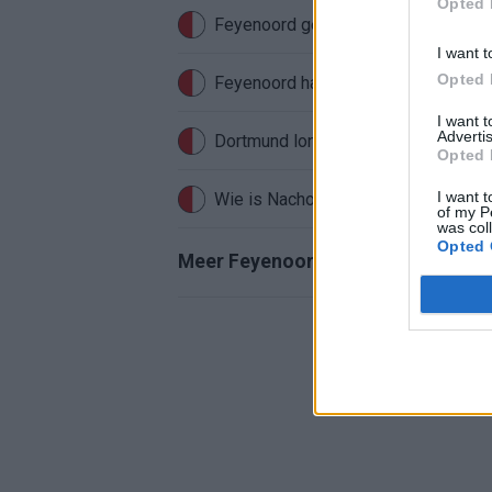
Opted 
Feyenoord gebruikt Ajax-talenten vo
I want t
Opted 
Feyenoord haakte al snel af: WK-sens
I want 
Advertis
Opted 
I want t
Wie is Nacho Ferri? Profiel van Fey
of my P
was col
Opted 
Meer Feyenoord-nieuws