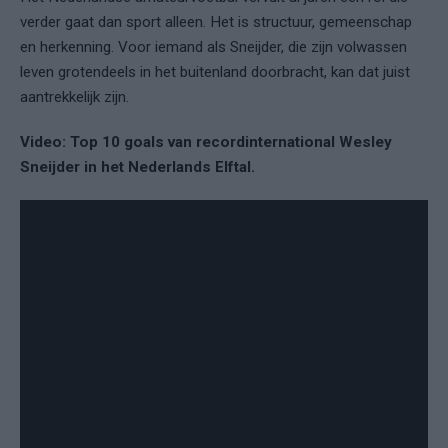
verder gaat dan sport alleen. Het is structuur, gemeenschap
en herkenning. Voor iemand als Sneijder, die zijn volwassen
leven grotendeels in het buitenland doorbracht, kan dat juist
aantrekkelijk zijn.
Video: Top 10 goals van recordinternational Wesley
Sneijder in het Nederlands Elftal.