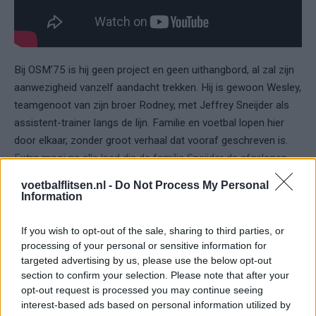
Bij OSM’75 is hij geen project en geen uithangbord, al zal zijn
aanwezigheid vanzelf aandacht trekken. Hij is gewoon Wesley,
teamgenoot van zijn broer Rodney, met Jeffrey Sneijder als
assistent-trainer langs de lijn. Familie en voetbal lopen hier
door elkaar, zonder groot verhaal dat vooraf geschreven is.
Extra mooi na alle leed die de familie Sneijder de afgelopen
tijd is overkomen
.
voetbalflitsen.nl -
Do Not Process My Personal
Information
Geen comeback, maar een tussenruimte
If you wish to opt-out of the sale, sharing to third parties, or
Het woord ‘rentree’ suggereert een comeback, maar dat dekt
processing of your personal or sensitive information for
de lading niet helemaal. Sneijder keert niet terug naar het
targeted advertising by us, please use the below opt-out
profvoetbal.
section to confirm your selection. Please note that after your
opt-out request is processed you may continue seeing
Trainer Berry van Wijk gaf al aan dat Sneijder niet wekelijks
interest-based ads based on personal information utilized by