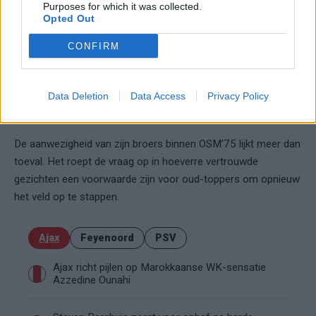
Purposes for which it was collected.
Opted Out
Hoe lang het duurt, is niet zo relevant. Of hij scoort evenmin.
De betekenis van deze stap zit niet in het resultaat, maar in de
CONFIRM
keuze. Soms zegt een rustig veld op zaterdagmiddag meer
dan een vol San Siro ooit kon.
Data Deletion
Data Access
Privacy Policy
Redactionele observatie
De aanwezigheid van zijn broers binnen OSM’75 lijkt meer dan
toeval. Het roept de vraag op in hoeverre vertrouwde
gezichten een voorwaarde zijn voor oud-toppers om opnieuw
het veld op te stappen.
Ajax
Feyenoord
PSV
Ajax richt pijlen op Marokkaanse WK-sensatie
Azzedine Ounahi