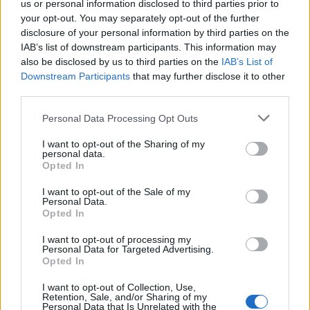
us or personal information disclosed to third parties prior to
beschikbaar zal zijn. Dat zegt veel. Dit is geen poging om iets
your opt-out. You may separately opt-out of the further
te bewijzen, maar een open afspraak. Meedoen wanneer het
disclosure of your personal information by third parties on the
past, bijdragen wanneer het goed voelt. Dat is een vrijheid die
IAB’s list of downstream participants. This information may
hij in zijn actieve loopbaan nauwelijks kende.
also be disclosed by us to third parties on the
IAB’s List of
Downstream Participants
that may further disclose it to other
De waarde van meedoen zonder
third parties.
verwachting
Personal Data Processing Opt Outs
Misschien zit de kern juist daar. In het loslaten van
I want to opt-out of the Sharing of my
verwachtingen. Sneijder hoeft bij OSM’75 geen leider te zijn,
personal data.
Opted In
geen bepalende speler, geen boegbeeld. Als hij een goede bal
geeft, is dat mooi. Als hij na een uur naar de kant gaat, ook
I want to opt-out of the Sale of my
Personal Data.
prima.
Opted In
Voor de buitenwereld blijft het een opvallend beeld: een
I want to opt-out of processing my
Personal Data for Targeted Advertising.
recordinternational in de vierde klasse. Voor Sneijder zelf lijkt
Opted In
het vooral een manier om weer onderdeel te zijn van iets dat
I want to opt-out of Collection, Use,
hij altijd kende, maar lang kwijt was. Niet het grote voetbal,
Retention, Sale, and/or Sharing of my
maar het eenvoudige.
Personal Data that Is Unrelated with the