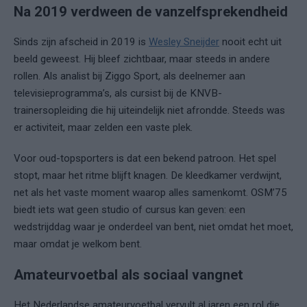
Na 2019 verdween de vanzelfsprekendheid
Sinds zijn afscheid in 2019 is
Wesley Sneijder
nooit echt uit
beeld geweest. Hij bleef zichtbaar, maar steeds in andere
rollen. Als analist bij Ziggo Sport, als deelnemer aan
televisieprogramma’s, als cursist bij de KNVB-
trainersopleiding die hij uiteindelijk niet afrondde. Steeds was
er activiteit, maar zelden een vaste plek.
Voor oud-topsporters is dat een bekend patroon. Het spel
stopt, maar het ritme blijft knagen. De kleedkamer verdwijnt,
net als het vaste moment waarop alles samenkomt. OSM’75
biedt iets wat geen studio of cursus kan geven: een
wedstrijddag waar je onderdeel van bent, niet omdat het moet,
maar omdat je welkom bent.
Amateurvoetbal als sociaal vangnet
Het Nederlandse amateurvoetbal vervult al jaren een rol die