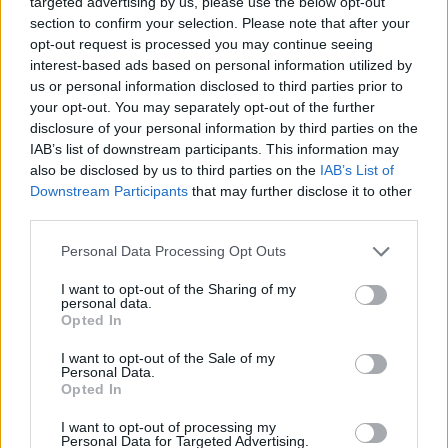
targeted advertising by us, please use the below opt-out
section to confirm your selection. Please note that after your
Dit ziet de Belgische voetbalbond in Mark van
opt-out request is processed you may continue seeing
Bommel als nieuwe bondscoach
interest-based ads based on personal information utilized by
us or personal information disclosed to third parties prior to
Nieuw spoor voor PSV: Kostic duikt op als
your opt-out. You may separately opt-out of the further
serieuze optie
disclosure of your personal information by third parties on the
IAB’s list of downstream participants. This information may
Italiaanse media: Perisic wacht op telefoontje
also be disclosed by us to third parties on the
IAB’s List of
van Internazionale
Downstream Participants
that may further disclose it to other
third parties.
Bosz wil niets weten van Oranje: PSV-trainer
Personal Data Processing Opt Outs
kapt interview abrupt af
I want to opt-out of the Sharing of my
Wanneer is de loting voor de Champions
personal data.
Opted In
League? PSV en Feyenoord weten dan hun
tegenstanders
I want to opt-out of the Sale of my
Personal Data.
Zo verliep de carrière van Armando Obispo bij
Opted In
PSV
I want to opt-out of processing my
Personal Data for Targeted Advertising.