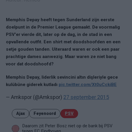
Memphis Depay heeft tegen Sunderland zijn eerste
doelpunt in de Premier League gemaakt. De voormalig
PSV'er vierde dit, later op de dag, in de stad in een
opvallende outfit. Een shirt met doodshoofden en een
setje gouden tanden. Uiteraard waren er ook een paar
prachtige dames aanwezig. Maar waren ze niet bang
voor dat doodshoofd?
Memphis Depay, liderlik sevincini altın dişleriyle gece
kulübüne giderek kutladı
pic.twitter.com/Xt0uCckiBE
— Amkspor (@Amkspor)
27 september 2015
Ajax
Feyenoord
PSV
Daarom zit Peter Bosz niet op de bank bij PSV
tegen FC Eindhoven