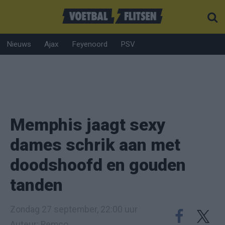
Nieuws
Ajax
Feyenoord
PSV
Memphis jaagt sexy
dames schrik aan met
doodshoofd en gouden
tanden
Zondag 27 september, 22:00 uur
Auteur: Remco