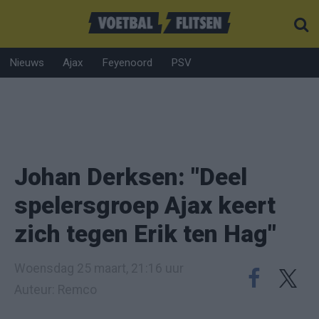
Nieuws
Ajax
Feyenoord
PSV
Johan Derksen: "Deel
spelersgroep Ajax keert
zich tegen Erik ten Hag"
Woensdag 25 maart, 21:16 uur
Auteur: Remco