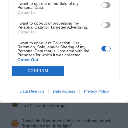
I want to opt-out of the Sale of my
de basis bij FC Barcelona
Personal Data.
Opted In
Servische media vergelijken Ajax-talent Abdellah
I want to opt-out of processing my
Ouazane met Lionel Messi
Personal Data for Targeted Advertising.
Opted In
Ajax zet grote stap richting volgende ronde na
I want to opt-out of Collection, Use,
ruime zege op Vojvodina
Retention, Sale, and/or Sharing of my
Personal Data that Is Unrelated with the
Purposes for which it was collected.
Opted Out
Dusan Tadic kijkt met bijzondere gevoelens naar
Ajax - Vojvodina
CONFIRM
Zo veranderde de relatie tussen Rafael van der
Vaart en Sylvie Meis door de jaren heen
Data Deletion
Data Access
Privacy Policy
Zoveel staat er financieel op het spel voor Ajax
en FC Twente in Europa
Ronald de Boer noemt Reiziger als bondscoach:
"Kampioen met Jong Ajax"