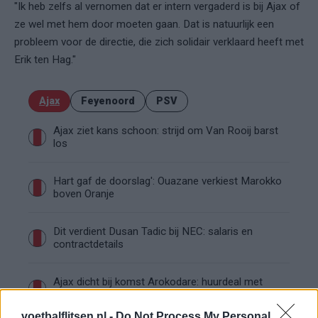
"Ik heb zelfs al vernomen dat er intern vergaderd is bij Ajax of
ze wel met hem door moeten gaan. Dat is natuurlijk een
probleem voor de directie, die zich solidair verklaard heeft met
Erik ten Hag."
Ajax
Feyenoord
PSV
Ajax ziet kans schoon: strijd om Van Rooij barst
los
Hart gaf de doorslag': Ouazane verkiest Marokko
boven Oranje
Dit verdient Dusan Tadic bij NEC: salaris en
contractdetails
Ajax dicht bij komst Arokodare: huurdeal met
koopoptie van 22 miljoen
voetbalflitsen.nl -
Do Not Process My Personal