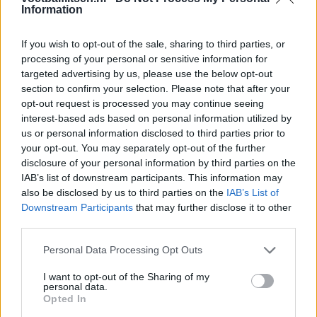
Information
Ajax helpt Burnley uit de brand met afgeknipte
sokken na blunder met tenues
If you wish to opt-out of the sale, sharing to third parties, or
processing of your personal or sensitive information for
Hakim Ziyech verhuurt opnieuw luxe
targeted advertising by us, please use the below opt-out
appartement op Amsterdamse Zuidas
section to confirm your selection. Please note that after your
opt-out request is processed you may continue seeing
Marcos Leonardo laat eerste indruk achter bij
interest-based ads based on personal information utilized by
Ajax: 'Hier gaan fans van genieten'
us or personal information disclosed to third parties prior to
your opt-out. You may separately opt-out of the further
disclosure of your personal information by third parties on the
Resterend oefenprogramma Ajax: waar zijn de
duels te zien
IAB’s list of downstream participants. This information may
also be disclosed by us to third parties on the
IAB’s List of
Downstream Participants
that may further disclose it to other
Ajax groeit onder Míchel, maar transfermarkt
third parties.
blijft cruciaal
Personal Data Processing Opt Outs
Ajax-talent Mohamed Abdalla schrijft Europese
I want to opt-out of the Sharing of my
geschiedenis
personal data.
Opted In
Shane Kluivert krijgt kans van Flick en begint in