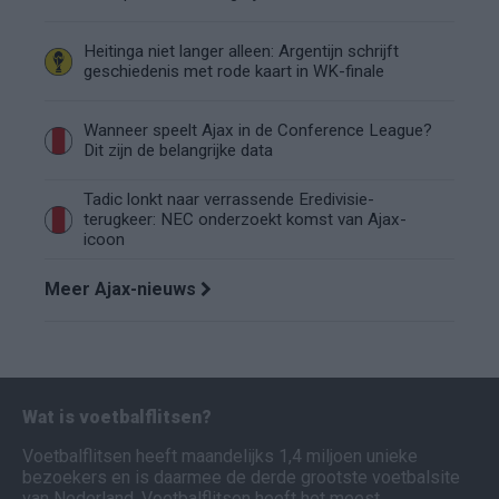
Heitinga niet langer alleen: Argentijn schrijft
geschiedenis met rode kaart in WK-finale
Wanneer speelt Ajax in de Conference League?
Dit zijn de belangrijke data
Tadic lonkt naar verrassende Eredivisie-
terugkeer: NEC onderzoekt komst van Ajax-
icoon
Meer Ajax-nieuws
Wat is voetbalflitsen?
Voetbalflitsen heeft maandelijks 1,4 miljoen unieke
bezoekers en is daarmee de derde grootste voetbalsite
van Nederland. Voetbalflitsen heeft het meest