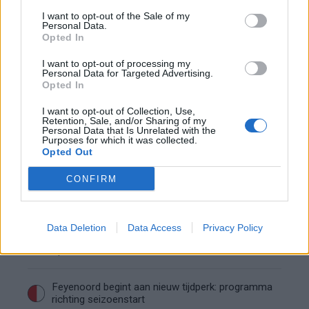
dreigend vertrek Wellenreuther
I want to opt-out of the Sale of my
Personal Data.
Opted In
Feyenoord doet voorstel aan beoogde nieuwe
eerste keeper
I want to opt-out of processing my
Personal Data for Targeted Advertising.
Opted In
Saoedische topclub maakt werk van Hadj
Moussa: Feyenoord wacht op bod
I want to opt-out of Collection, Use,
Retention, Sale, and/or Sharing of my
Personal Data that Is Unrelated with the
Mats Deijl neemt definitief afscheid van
Purposes for which it was collected.
Opted Out
Deventer: Feyenoorder zet woning te koop
CONFIRM
Van Beukering haalt hard uit na opmerkingen
over zijn gewicht
Data Deletion
Data Access
Privacy Policy
Overzicht: Zo presteren de Feyenoord-spelers
op het WK 2026
Feyenoord begint aan nieuw tijdperk: programma
richting seizoenstart