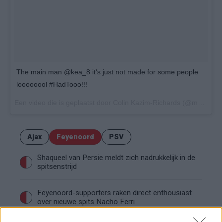
The main man @kea_8 it's just not made for some people
loooooool #HadTooo!!!
Een video die is geplaatst door Colin Kazim-Richards (@manlikecolinkazimrichards) op
Ajax
Feyenoord
PSV
Shaqueel van Persie meldt zich nadrukkelijk in de
spitsenstrijd
Feyenoord-supporters raken direct enthousiast
over nieuwe spits Nacho Ferri