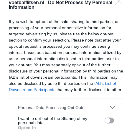
voetbalflitsen.nl -
Do Not Process My Personal
Afgewezen bod op Givairo Read onderstreept de
Information
stevige onderhandelingspositie van Feyenoord
If you wish to opt-out of the sale, sharing to third parties, or
Feyenoord geeft met Zechiël duidelijk
processing of your personal or sensitive information for
transfersignaal
targeted advertising by us, please use the below opt-out
section to confirm your selection. Please note that after your
opt-out request is processed you may continue seeing
Staf Van Bronckhorst rond: nu nog de selectie
interest-based ads based on personal information utilized by
us or personal information disclosed to third parties prior to
your opt-out. You may separately opt-out of the further
Feyenoord lost met nieuwe controleur direct
disclosure of your personal information by third parties on the
groot probleem van vorig seizoen op
IAB’s list of downstream participants. This information may
also be disclosed by us to third parties on the
IAB’s List of
Feyenoord begint voorbereiding overtuigend: zo
Downstream Participants
that may further disclose it to other
ziet de route naar de seizoensstart eruit
third parties.
Personal Data Processing Opt Outs
Givairo Read spreekt zich uit over Feyenoord-
toekomst: 'Het kan nog alle kanten op'
I want to opt-out of the Sharing of my
personal data.
Opted In
Feyenoord zoekt nieuwe nummer één na