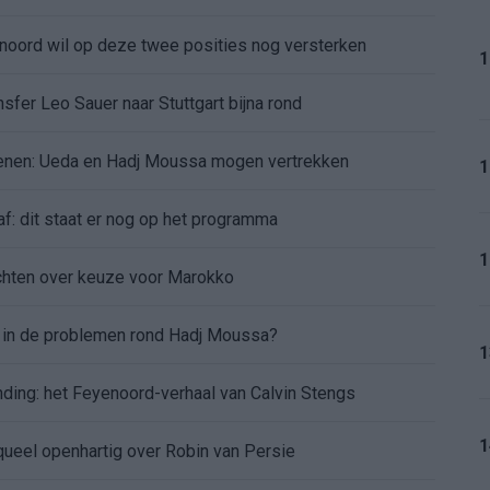
enoord wil op deze twee posities nog versterken
1
sfer Leo Sauer naar Stuttgart bijna rond
oenen: Ueda en Hadj Moussa mogen vertrekken
1
af: dit staat er nog op het programma
1
chten over keuze voor Marokko
d in de problemen rond Hadj Moussa?
1
nding: het Feyenoord-verhaal van Calvin Stengs
1
aqueel openhartig over Robin van Persie