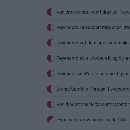
Van Bronckhorst voert druk op: Fey
Feyenoord incasseert miljoenen: tran
Feyenoord zet deur open voor milj
Feyenoord sluit voorbereiding bijna 
Shaqueel van Persie ontkracht geru
Brengt Sporting Portugal Feyenoor
Van droomtransfer tot contractontbi
'Hij is weer gewoon mijn vader': Sh