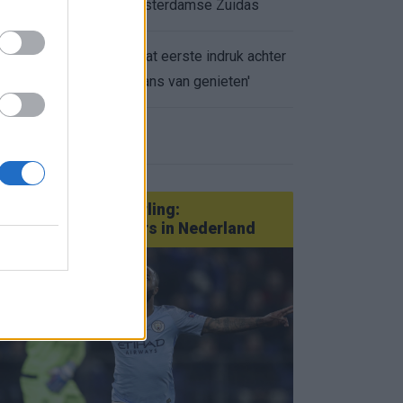
appartement op Amsterdamse Zuidas
Marcos Leonardo laat eerste indruk achter
0.
bij Ajax: 'Hier gaan fans van genieten'
eer nieuws
Van Götze tot Sterling:
statementtransfers in Nederland