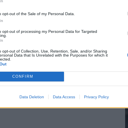
In
n Drenthe
o opt-out of the Sale of my Personal Data.
In
2
to opt-out of processing my Personal Data for Targeted
ing.
In
M
o opt-out of Collection, Use, Retention, Sale, and/or Sharing
ersonal Data that Is Unrelated with the Purposes for which it
lected.
Out
CONFIRM
Data Deletion
Data Access
Privacy Policy