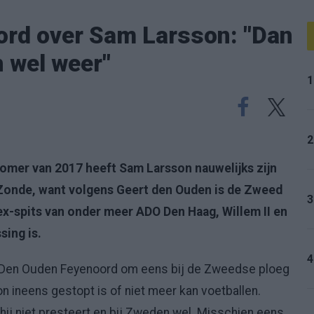
ord over Sam Larsson: "Dan
 wel weer"
1
2
zomer van 2017 heeft Sam Larsson nauwelijks zijn
Zonde, want volgens Geert den Ouden is de Zweed
3
 ex-spits van onder meer ADO Den Haag, Willem II en
sing is.
4
 Den Ouden Feyenoord om eens bij de Zweedse ploeg
son ineens gestopt is of niet meer kan voetballen.
ij niet presteert en bij Zweden wel. Misschien eens