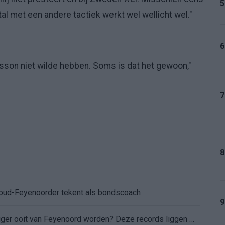
5
tal met een andere tactiek werkt wel wellicht wel."
6
arsson niet wilde hebben. Soms is dat het gewoon,"
7
8
: oud-Feyenoorder tekent als bondscoach
9
Kan Givairo Read de duurste verdediger ooit van Feyenoord worden? Deze records liggen binnen bereik