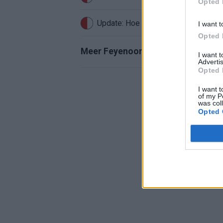
Opted 
Update: Hoe gaat het nu met Roysto
I want t
Opted 
Meer Feyenoord-nieuws
I want 
Advertis
Opted 
I want t
of my P
was col
Opted 