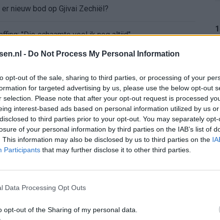
t er nieuw bod op Gjivai Zechiël?
1
ffing: "Die schaamte voel ik nog altijd"
tsen.nl -
Do Not Process My Personal Information
nder nieuws in onzekere transferzomer
1
to opt-out of the sale, sharing to third parties, or processing of your per
 open dag Feyenoord na storing met autocue
formation for targeted advertising by us, please use the below opt-out s
r selection. Please note that after your opt-out request is processed y
eing interest-based ads based on personal information utilized by us or
Wanneer is de loting voor de Champions League? PSV en Feyenoord weten dan hun tegenstanders
1
disclosed to third parties prior to your opt-out. You may separately opt-
losure of your personal information by third parties on the IAB’s list of
itgeschakeld na omstreden strafschop zonder VAR
. This information may also be disclosed by us to third parties on the
IA
Participants
that may further disclose it to other third parties.
wereldkampioen worden
1
l Data Processing Opt Outs
sch Ajax-moment weer in herinnering
o opt-out of the Sharing of my personal data.
1
gen: waarom blijft het zo stil?