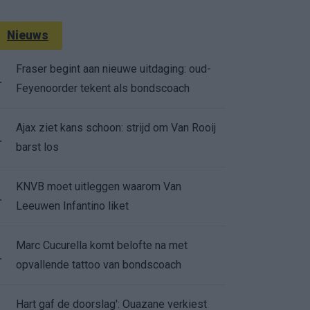
Nieuws
Fraser begint aan nieuwe uitdaging: oud-
.
Feyenoorder tekent als bondscoach
Ajax ziet kans schoon: strijd om Van Rooij
.
barst los
KNVB moet uitleggen waarom Van
.
Leeuwen Infantino liket
Marc Cucurella komt belofte na met
.
opvallende tattoo van bondscoach
Hart gaf de doorslag': Ouazane verkiest