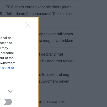
PSV-shirts zorgen voor hilariteit tijdens
Rotterdams Zomercarnaval: 'Dat kan hier
5.
niet'
Feyenoord zet deur open voor miljoenen:
6.
sonal or
Ueda en Hadj Moussa mogen vertrekken
ection to
ou may
 personal
Ajax helpt Burnley uit de brand met
7.
out of the
afgeknipte sokken na blunder met tenues
 downstream
B’s List of
Feyenoord onder Van Bronckhorst nog
altijd ongeslagen: nieuwkomers geven
8.
hoop
Hakim Ziyech verhuurt opnieuw luxe
9.