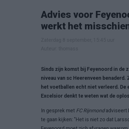
Advies voor Feyeno
werkt het misschien
Zaterdag 8 september, 15:45 uur
Auteur: thomass
Sinds zijn komst bij Feyenoord in de 
niveau van sc Heerenveen benaderd. 
het voetballen echt niet verleerd. De
Excelsior denkt te weten wat de oplos
In gesprek met
FC Rijnmond
adviseert
te gaan kijken: "Het is niet zo dat Lars
Feyenoord moet zich afvragen waarom h