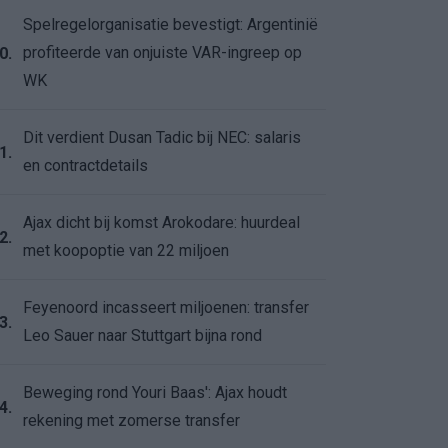
Spelregelorganisatie bevestigt: Argentinië
profiteerde van onjuiste VAR-ingreep op
0.
WK
Dit verdient Dusan Tadic bij NEC: salaris
1.
en contractdetails
Ajax dicht bij komst Arokodare: huurdeal
2.
met koopoptie van 22 miljoen
Feyenoord incasseert miljoenen: transfer
3.
Leo Sauer naar Stuttgart bijna rond
Beweging rond Youri Baas': Ajax houdt
4.
rekening met zomerse transfer