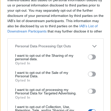
Rotterdams Zomercarnaval: 'Dat kan hier niet'
us or personal information disclosed to third parties prior to
your opt-out. You may separately opt-out of the further
Zorgen nemen toe bij PSV: Bosz snoeihard, fans
disclosure of your personal information by third parties on the
eisen defensieve versterkingen
IAB’s list of downstream participants. This information may
also be disclosed by us to third parties on the
IAB’s List of
Downstream Participants
that may further disclose it to other
Ooit de toekomst van PSV, nu op weg naar de
third parties.
uitgang: het verhaal van Babadi
Personal Data Processing Opt Outs
Van Bommel begint bij België met achterstand:
niet tactisch, maar taalkundig
I want to opt-out of the Sharing of my
personal data.
Opted In
Transferclausule Joey Veerman uitgelegd: voor
dit bedrag kan PSV'er vertrekken
I want to opt-out of the Sale of my
Personal Data.
Opted In
Dit ziet de Belgische voetbalbond in Mark van
I want to opt-out of processing my
Bommel als nieuwe bondscoach
Personal Data for Targeted Advertising.
Opted In
Nieuw spoor voor PSV: Kostic duikt op als
I want to opt-out of Collection, Use,
serieuze optie
Retention, Sale, and/or Sharing of my