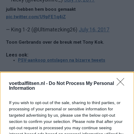
jullie hebben hem boos gemaakt
pic.twitter.com/U9pFE1q4iZ
— King 1-2 (@Ultimatezking26)
July 16, 2017
Toon Gerbrands over de breuk met Tony Kok.
Lees ook:
PSV-aankoop ontslagen na bizarre tweets
Ajax
Feyenoord
PSV
voetbalflitsen.nl -
Do Not Process My Personal
Information
Daarom zit Peter Bosz niet op de bank bij PSV
tegen FC Eindhoven
If you wish to opt-out of the sale, sharing to third parties, or
processing of your personal or sensitive information for
Welke keeper kiest FC Twente als Drommel
targeted advertising by us, please use the below opt-out
afhaakt? Deze opties heeft Ten Hag
section to confirm your selection. Please note that after your
opt-out request is processed you may continue seeing
PSV-shirts zorgen voor hilariteit tijdens
interest-based ads based on personal information utilized by