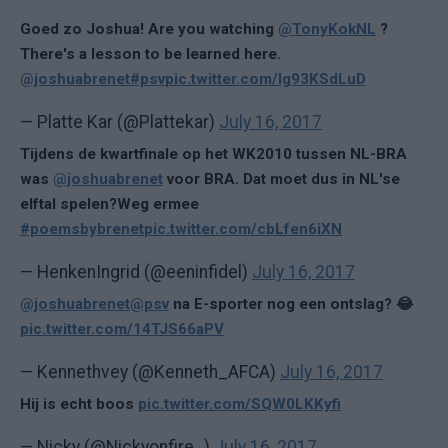
Goed zo Joshua! Are you watching
@TonyKokNL
?
There's a lesson to be learned here.
@joshuabrenet
#psv
pic.twitter.com/lg93KSdLuD
— Platte Kar (@Plattekar)
July 16, 2017
Tijdens de kwartfinale op het WK2010 tussen NL-BRA
was
@joshuabrenet
voor BRA. Dat moet dus in NL'se
elftal spelen?Weg ermee
#poemsbybrenet
pic.twitter.com/cbLfen6iXN
— HenkenIngrid (@eeninfidel)
July 16, 2017
@joshuabrenet
@psv
na E-sporter nog een ontslag? 😂
pic.twitter.com/14TJS66aPV
— Kennethvey (@Kenneth_AFCA)
July 16, 2017
Hij is echt boos
pic.twitter.com/SQW0LKKyfi
— Nicky (@Nickyonfire_)
July 16, 2017