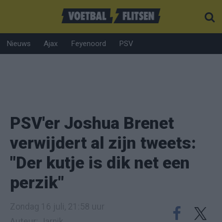
Nieuws
Ajax
Feyenoord
PSV
PSV'er Joshua Brenet
verwijdert al zijn tweets:
"Der kutje is dik net een
perzik"
Zondag 16 juli, 21:58 uur
Auteur: Jarnik