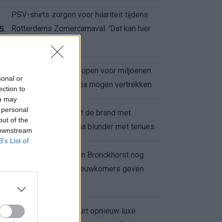
PSV-shirts zorgen voor hilariteit tijdens
Rotterdams Zomercarnaval: 'Dat kan hier
5.
niet'
Feyenoord zet deur open voor miljoenen:
6.
sonal or
Ueda en Hadj Moussa mogen vertrekken
ection to
ou may
 personal
Ajax helpt Burnley uit de brand met
7.
out of the
afgeknipte sokken na blunder met tenues
 downstream
B’s List of
Feyenoord onder Van Bronckhorst nog
altijd ongeslagen: nieuwkomers geven
8.
hoop
Hakim Ziyech verhuurt opnieuw luxe
9.