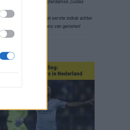
appartement op Amsterdamse Zuidas
Marcos Leonardo laat eerste indruk achter
0.
bij Ajax: 'Hier gaan fans van genieten'
eer nieuws
Van Götze tot Sterling:
statementtransfers in Nederland