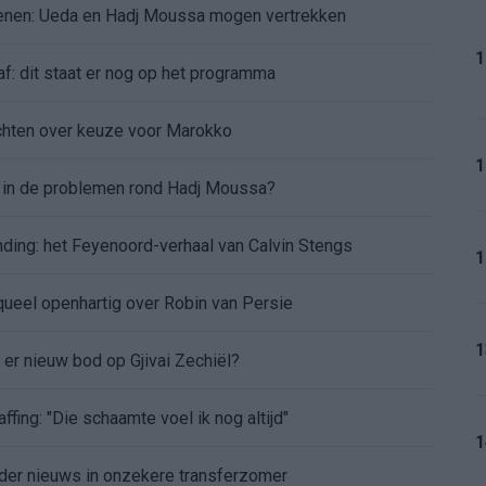
oenen: Ueda en Hadj Moussa mogen vertrekken
1
af: dit staat er nog op het programma
chten over keuze voor Marokko
1
d in de problemen rond Hadj Moussa?
nding: het Feyenoord-verhaal van Calvin Stengs
1
aqueel openhartig over Robin van Persie
1
t er nieuw bod op Gjivai Zechiël?
ffing: "Die schaamte voel ik nog altijd"
1
nder nieuws in onzekere transferzomer