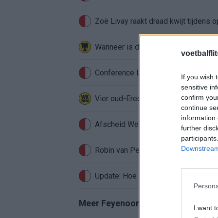
Zoë Livay raakt draad kwijt tijdens
voetbalfli
Conference League-ophef: Hamrun u
If you wish 
sensitive in
confirm you
Vier oud-Eredivisionisten kunnen 
continue se
information 
Afscheid Wellenreuther roept iconi
further disc
participants
Downstream 
Robin van Persie zwijgt al veertig da
Update: Hoe gaat het nu met Roysto
Persona
Meer Feyenoord-nieuws
I want t