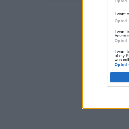
Opted 
I want t
Opted 
I want 
Advertis
Opted 
I want t
of my P
was col
Opted 