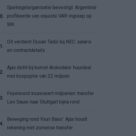
Spelregelorganisatie bevestigt: Argentinië
profiteerde van onjuiste VAR-ingreep op
0.
WK
Dit verdient Dusan Tadic bij NEC: salaris
1.
en contractdetails
Ajax dicht bij komst Arokodare: huurdeal
2.
met koopoptie van 22 miljoen
Feyenoord incasseert miljoenen: transfer
3.
Leo Sauer naar Stuttgart bijna rond
Beweging rond Youri Baas': Ajax houdt
4.
rekening met zomerse transfer