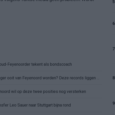
5
6
7
: oud-Feyenoorder tekent als bondscoach
Kan Givairo Read de duurste verdediger ooit van Feyenoord worden? Deze records liggen binnen bereik
8
enoord wil op deze twee posities nog versterken
9
sfer Leo Sauer naar Stuttgart bijna rond