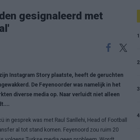
nden gesignaleerd met
l'
1
2
ijn Instagram Story plaatste, heeft de geruchten
angewakkerd. De Feyenoorder was namelijk in het
3
ten diverse media op. Naar verluidt niet alleen
....
4
 in gesprek was met Raul Sanllehi, Head of Football
ransfer al tot stand komen. Feyenoord zou ruim 20
t is volgens Turkse media geen probleem. Wordt