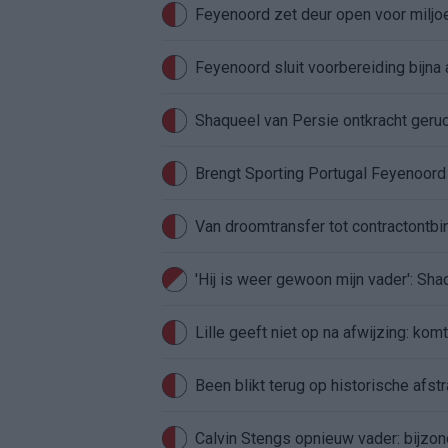
Feyenoord zet deur open voor milj
Feyenoord sluit voorbereiding bijna 
Shaqueel van Persie ontkracht geru
Brengt Sporting Portugal Feyenoor
Van droomtransfer tot contractontbi
'Hij is weer gewoon mijn vader': Sh
Lille geeft niet op na afwijzing: kom
Been blikt terug op historische afstra
Calvin Stengs opnieuw vader: bijzo