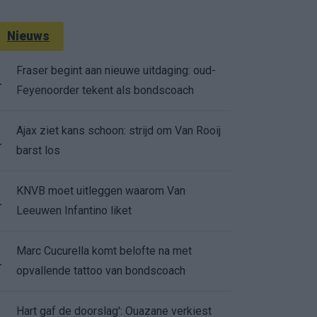
Nieuws
Fraser begint aan nieuwe uitdaging: oud-
.
Feyenoorder tekent als bondscoach
Ajax ziet kans schoon: strijd om Van Rooij
.
barst los
KNVB moet uitleggen waarom Van
.
Leeuwen Infantino liket
Marc Cucurella komt belofte na met
.
opvallende tattoo van bondscoach
Hart gaf de doorslag': Ouazane verkiest