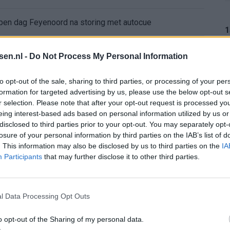
 open dag Feyenoord na storing met autocue
1
Wanneer is de loting voor de Champions League? PSV en Feyenoord weten dan hun tegenstanders
tsen.nl -
Do Not Process My Personal Information
itgeschakeld na omstreden strafschop zonder VAR
1
to opt-out of the sale, sharing to third parties, or processing of your per
formation for targeted advertising by us, please use the below opt-out s
r selection. Please note that after your opt-out request is processed y
wereldkampioen worden
eing interest-based ads based on personal information utilized by us or
1
disclosed to third parties prior to your opt-out. You may separately opt-
sch Ajax-moment weer in herinnering
losure of your personal information by third parties on the IAB’s list of
. This information may also be disclosed by us to third parties on the
IA
Participants
that may further disclose it to other third parties.
gen: waarom blijft het zo stil?
1
n Drenthe
l Data Processing Opt Outs
o opt-out of the Sharing of my personal data.
1