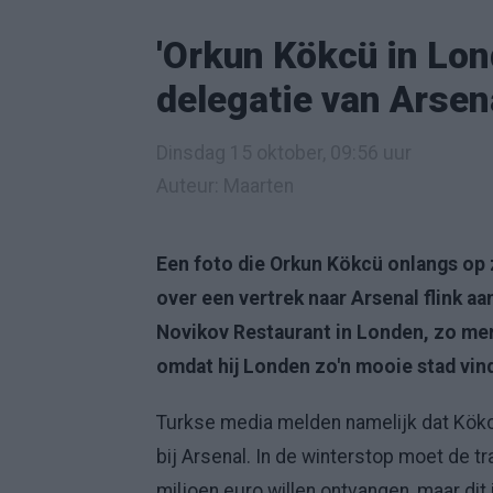
'Orkun Kökcü in Lo
delegatie van Arsena
Dinsdag 15 oktober, 09:56 uur
Auteur: Maarten
Een foto die Orkun Kökcü onlangs op z
over een vertrek naar Arsenal flink a
Novikov Restaurant in Londen, zo merk
omdat hij Londen zo'n mooie stad vindt
Turkse media melden namelijk dat Kökcü
bij Arsenal. In de winterstop moet de t
miljoen euro willen ontvangen, maar di