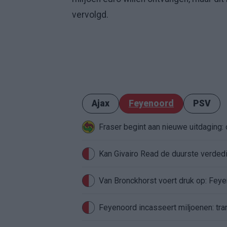
vervolgd.
Ajax
Feyenoord
PSV
Fraser begint aan nieuwe uitdaging
Van Bronckhorst voert druk op: Fey
Feyenoord incasseert miljoenen: tran