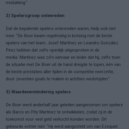
mislukking."
2) Spelersgroep ontevreden
Dat de bepalende spelers ontevreden waren, hielp ook niet
mee: "De Boer kwam regelmatig in botsing met de beste
spelers van het team. Josef Martínez en Leandro González
Pirez hebben dat zelfs openlijk uitgesproken in de
media. Martínez was zó'n winnaar en leider dat hij, zelfs toen
de situatie met De Boer uit de hand dreigde te lopen, één van
de beste prestaties aller tijden in de competitie neerzette,
door zeventien goals te maken in achttien wedstrijden."
3) Waardevermindering spelers
De Boer werd anderhalf jaar geleden aangenomen om spelers
als Barco en Pity Martinez te ontwikkelen, zodat zij in de
toekomst voor veel geld verkocht konden worden. Dit
gebeurde echter niet: "Hij werd aangesteld om van Ezequiel