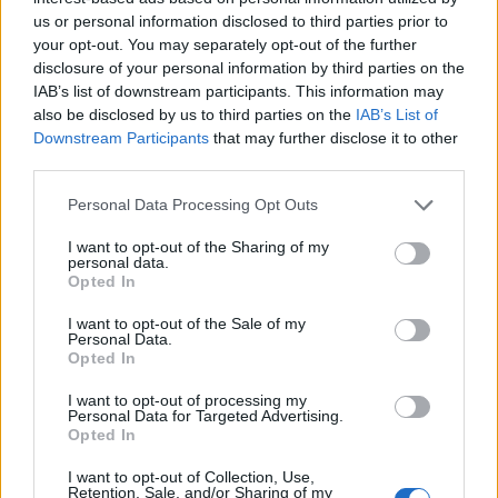
us or personal information disclosed to third parties prior to
Steven Berghuis zorgt voor ophef na harde
your opt-out. You may separately opt-out of the further
tackle in oefenduel van Ajax
disclosure of your personal information by third parties on the
IAB’s list of downstream participants. This information may
Dit houdt de transfer van Marc-André ter Stegen
also be disclosed by us to third parties on the
IAB’s List of
naar Ajax nog tegen
Downstream Participants
that may further disclose it to other
third parties.
De terugkeer van Daley Blind past in een groter
Personal Data Processing Opt Outs
plan van Ajax
I want to opt-out of the Sharing of my
personal data.
Kritiek op Engels van Míchel genuanceerd: ‘Ajax-
Opted In
spelers snappen dat echt wel’
I want to opt-out of the Sale of my
Personal Data.
De eerste Míchel-dagen bij Ajax: Blind coacht,
Opted In
Gloukh krijgt standje en Ceballos wordt gebeld
I want to opt-out of processing my
Personal Data for Targeted Advertising.
Steur kiest voor Newcastle na gemiste
Opted In
duidelijkheid bij Ajax
I want to opt-out of Collection, Use,
Retention, Sale, and/or Sharing of my