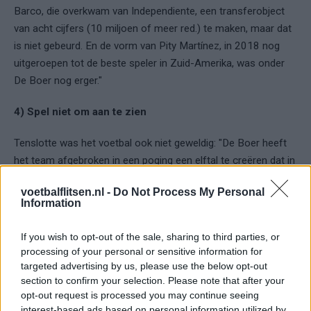
Barco, die overkwam van Independiente, een transferobject
van acht cijfers (10 miljoen of meer red.) te maken, maar dat
is niet gebeurd. En de vorm van Pity Martínez, in 2018 nog
uitgeroepen tot de beste speler in Zuid-Amerika, was onder
De Boer nog erger."
4) Spel niet om aan te zien
Tenslotte was het voetbal ook niet geweldig: "De Boer heeft
het team afgebroken in een poging een elftal te creëren dat in
zijn geest kon spelen. In dat proces veranderde Atlanta van de
voetbalflitsen.nl -
Do Not Process My Personal
goedspelende, vermakelijke ploeg van zijn voorganger Tata
Information
Martino in een ongelukkig stel spelers zonder enige flair."
If you wish to opt-out of the sale, sharing to third parties, or
processing of your personal or sensitive information for
Ajax
Feyenoord
PSV
targeted advertising by us, please use the below opt-out
section to confirm your selection. Please note that after your
Ajax richt pijlen op Marokkaanse WK-sensatie
Azzedine Ounahi
opt-out request is processed you may continue seeing
interest-based ads based on personal information utilized by