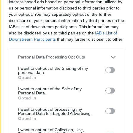
interest-based ads based on personal information utilized by
us or personal information disclosed to third parties prior to
Blind kan bij Ajax de speler naast Míchel worden
your opt-out. You may separately opt-out of the further
disclosure of your personal information by third parties on the
IAB’s list of downstream participants. This information may
“Twente was toen niet haalbaar”: Weghorst blikt
terug op Ajax-keuze
also be disclosed by us to third parties on the
IAB’s List of
Downstream Participants
that may further disclose it to other
third parties.
De transferprioriteiten van Ajax worden steeds
duidelijker
Personal Data Processing Opt Outs
I want to opt-out of the Sharing of my
Ajax begint voorbereiding met nederlaag: zo ziet
personal data.
de route naar PEC eruit
Opted In
I want to opt-out of the Sale of my
Zo overtuigde PSV Sven Mijnans en bleef Ajax
Personal Data.
met lege handen achter
Opted In
I want to opt-out of processing my
Waarom steeds meer sleutelfiguren Ajax
Personal Data for Targeted Advertising.
verlaten
Opted In
I want to opt-out of Collection, Use,