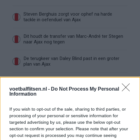
Steven Berghuis zorgt voor ophef na harde
tackle in oefenduel van Ajax
Dit houdt de transfer van Marc-André ter Stegen
naar Ajax nog tegen
De terugkeer van Daley Blind past in een groter
plan van Ajax
Kritiek op Engels van Míchel genuanceerd: ‘Ajax-
spelers snappen dat echt wel’
voetbalflitsen.nl -
Do Not Process My Personal
Information
De eerste Míchel-dagen bij Ajax: Blind coacht,
Gloukh krijgt standje en Ceballos wordt gebeld
If you wish to opt-out of the sale, sharing to third parties, or
processing of your personal or sensitive information for
targeted advertising by us, please use the below opt-out
Steur kiest voor Newcastle na gemiste
section to confirm your selection. Please note that after your
duidelijkheid bij Ajax
opt-out request is processed you may continue seeing