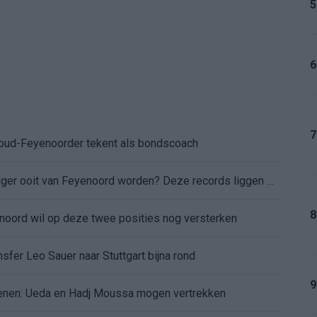
5
6
7
: oud-Feyenoorder tekent als bondscoach
Kan Givairo Read de duurste verdediger ooit van Feyenoord worden? Deze records liggen binnen bereik
8
enoord wil op deze twee posities nog versterken
sfer Leo Sauer naar Stuttgart bijna rond
9
oenen: Ueda en Hadj Moussa mogen vertrekken