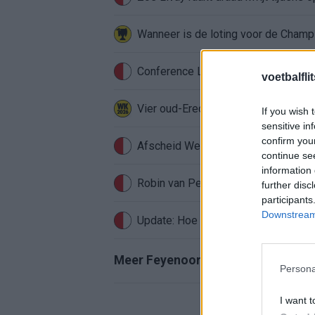
Conference League-ophef: Hamrun u
voetbalfli
Vier oud-Eredivisionisten kunnen 
If you wish 
sensitive in
confirm you
Afscheid Wellenreuther roept iconi
continue se
information 
Robin van Persie zwijgt al veertig da
further disc
participants
Downstream 
Update: Hoe gaat het nu met Roysto
Meer Feyenoord-nieuws
Persona
I want t