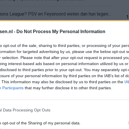
Wanneer is de loting voor de Champions League? PSV en Feyenoord weten dan hun tegenstanders
1
itgeschakeld na omstreden strafschop zonder VAR
tsen.nl -
Do Not Process My Personal Information
wereldkampioen worden
1
to opt-out of the sale, sharing to third parties, or processing of your per
formation for targeted advertising by us, please use the below opt-out s
r selection. Please note that after your opt-out request is processed y
sch Ajax-moment weer in herinnering
eing interest-based ads based on personal information utilized by us or
1
disclosed to third parties prior to your opt-out. You may separately opt-
gen: waarom blijft het zo stil?
losure of your personal information by third parties on the IAB’s list of
. This information may also be disclosed by us to third parties on the
IA
Participants
that may further disclose it to other third parties.
n Drenthe
1
l Data Processing Opt Outs
o opt-out of the Sharing of my personal data.
1