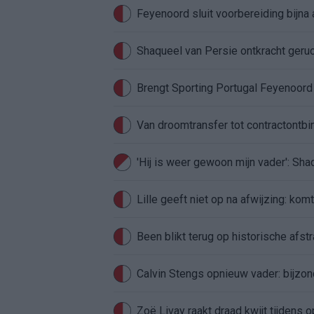
Feyenoord sluit voorbereiding bijna 
Shaqueel van Persie ontkracht geru
Brengt Sporting Portugal Feyenoor
Van droomtransfer tot contractontbi
'Hij is weer gewoon mijn vader': Sh
Lille geeft niet op na afwijzing: kom
Been blikt terug op historische afstra
Calvin Stengs opnieuw vader: bijzo
Zoë Livay raakt draad kwijt tijdens