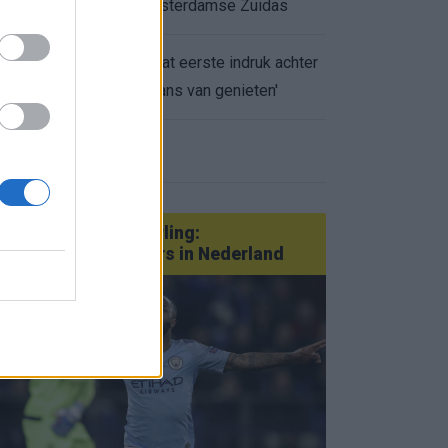
appartement op Amsterdamse Zuidas
Marcos Leonardo laat eerste indruk achter
0.
bij Ajax: 'Hier gaan fans van genieten'
eer nieuws
Van Götze tot Sterling:
statementtransfers in Nederland