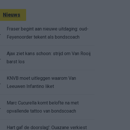
Nieuws
Fraser begint aan nieuwe uitdaging: oud-
.
Feyenoorder tekent als bondscoach
Ajax ziet kans schoon: strijd om Van Rooij
.
barst los
KNVB moet uitleggen waarom Van
.
Leeuwen Infantino liket
Marc Cucurella komt belofte na met
.
opvallende tattoo van bondscoach
Hart gaf de doorslag': Ouazane verkiest