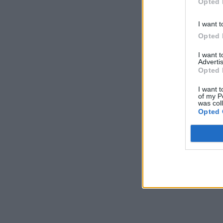
Opted 
I want t
Opted 
I want 
Advertis
Opted 
I want t
of my P
was col
Opted 