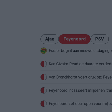
Ajax
Feyenoord
PSV
Fraser begint aan nieuwe uitdaging
Van Bronckhorst voert druk op: Fey
Feyenoord incasseert miljoenen: tran
Feyenoord zet deur open voor milj