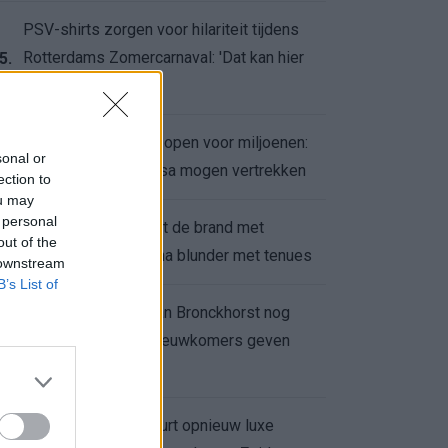
PSV-shirts zorgen voor hilariteit tijdens
Rotterdams Zomercarnaval: 'Dat kan hier
5.
niet'
Feyenoord zet deur open voor miljoenen:
6.
sonal or
Ueda en Hadj Moussa mogen vertrekken
ection to
ou may
 personal
Ajax helpt Burnley uit de brand met
7.
out of the
afgeknipte sokken na blunder met tenues
 downstream
B’s List of
Feyenoord onder Van Bronckhorst nog
altijd ongeslagen: nieuwkomers geven
8.
hoop
Hakim Ziyech verhuurt opnieuw luxe
9.