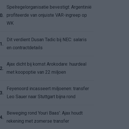
Spelregelorganisatie bevestigt: Argentinië
profiteerde van onjuiste VAR-ingreep op
0.
WK
Dit verdient Dusan Tadic bij NEC: salaris
1.
en contractdetails
Ajax dicht bij komst Arokodare: huurdeal
2.
met koopoptie van 22 miljoen
Feyenoord incasseert miljoenen: transfer
3.
Leo Sauer naar Stuttgart bijna rond
Beweging rond Youri Baas': Ajax houdt
4.
rekening met zomerse transfer