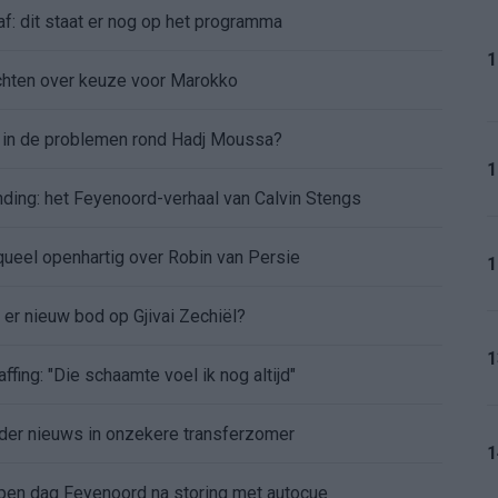
af: dit staat er nog op het programma
1
chten over keuze voor Marokko
d in de problemen rond Hadj Moussa?
1
nding: het Feyenoord-verhaal van Calvin Stengs
aqueel openhartig over Robin van Persie
1
t er nieuw bod op Gjivai Zechiël?
1
ffing: "Die schaamte voel ik nog altijd"
nder nieuws in onzekere transferzomer
1
 open dag Feyenoord na storing met autocue