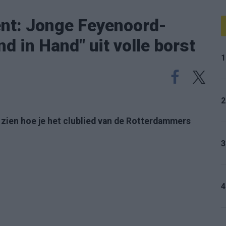
ent: Jonge Feyenoord-
d in Hand" uit volle borst
1
2
zien hoe je het clublied van de Rotterdammers
3
4