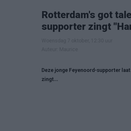
Rotterdam's got tal
supporter zingt "Han
Woensdag 7 oktober, 12:30 uur
Auteur: Maurice
Deze jonge Feyenoord-supporter laat 
zingt...