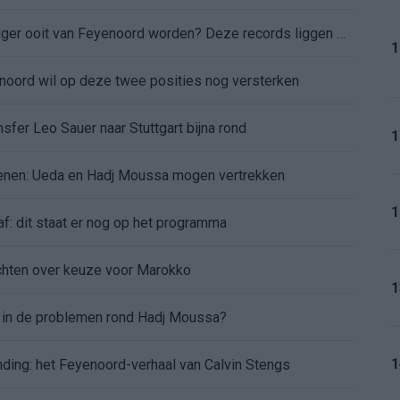
Kan Givairo Read de duurste verdediger ooit van Feyenoord worden? Deze records liggen binnen bereik
1
enoord wil op deze twee posities nog versterken
sfer Leo Sauer naar Stuttgart bijna rond
1
oenen: Ueda en Hadj Moussa mogen vertrekken
1
af: dit staat er nog op het programma
chten over keuze voor Marokko
1
d in de problemen rond Hadj Moussa?
1
nding: het Feyenoord-verhaal van Calvin Stengs