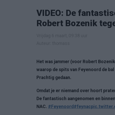
VIDEO: De fantastis
Robert Bozenik teg
Vrijdag 6 maart, 09:38 uur
Auteur: thomass
Het was jammer (voor Robert Bozenik)
waarop de spits van Feyenoord de bal
Prachtig gedaan.
Omdat je er niemand over hoort prate
De fantastisch aangenomen en binne
NAC.
#Feyenoord
#feynac
pic.twitte