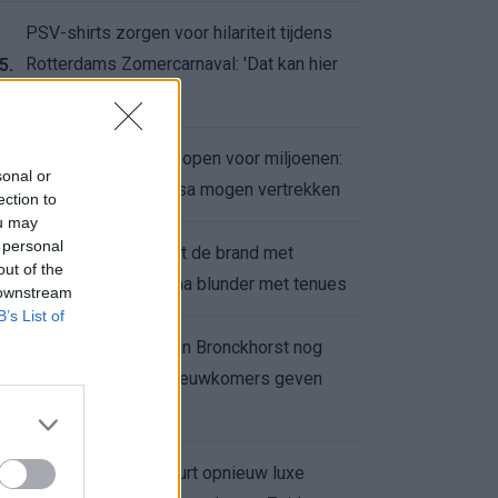
PSV-shirts zorgen voor hilariteit tijdens
Rotterdams Zomercarnaval: 'Dat kan hier
5.
niet'
Feyenoord zet deur open voor miljoenen:
6.
sonal or
Ueda en Hadj Moussa mogen vertrekken
ection to
ou may
 personal
Ajax helpt Burnley uit de brand met
7.
out of the
afgeknipte sokken na blunder met tenues
 downstream
B’s List of
Feyenoord onder Van Bronckhorst nog
altijd ongeslagen: nieuwkomers geven
8.
hoop
Hakim Ziyech verhuurt opnieuw luxe
9.