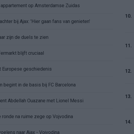
e appartement op Amsterdamse Zuidas
10.
chter bij Ajax: 'Hier gaan fans van genieten'
r zijn de duels te zien
11.
ermarkt blijft cruciaal
ft Europese geschiedenis
12.
en begint in de basis bij FC Barcelona
13.
alent Abdellah Ouazane met Lionel Messi
de ronde na ruime zege op Vojvodina
14.
voelens naar Ajax - Vojvodina