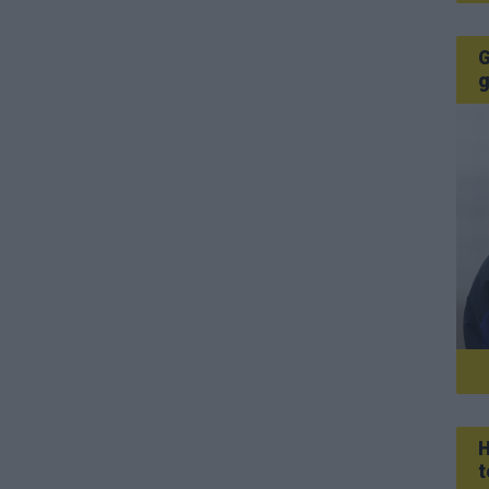
G
g
H
t