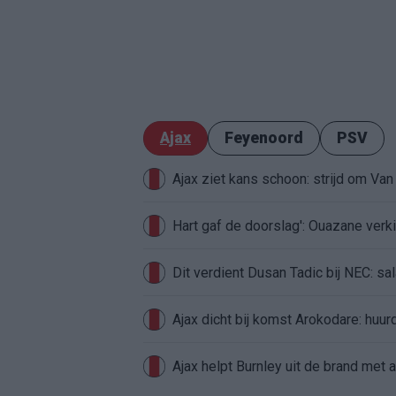
Ajax
Feyenoord
PSV
Ajax ziet kans schoon: strijd om Van 
Hart gaf de doorslag': Ouazane ver
Dit verdient Dusan Tadic bij NEC: sal
Ajax dicht bij komst Arokodare: huu
Ajax helpt Burnley uit de brand met