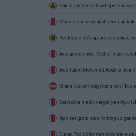
Hakim Ziyech verhuurt opnieuw lux
Marcos Leonardo laat eerste indruk a
Resterend oefenprogramma Ajax: waa
Ajax groeit onder Míchel, maar transf
Ajax-talent Mohamed Abdalla schrij
Shane Kluivert krijgt kans van Flick 
Servische media vergelijken Ajax-t
Ajax zet grote stap richting volgen
Dusan Tadic kijkt met bijzondere ge