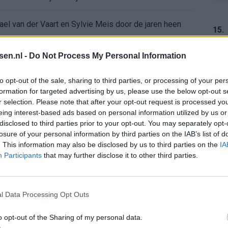
ael van der Vaart en Sylvie Meis door de jaren heen
15.
el voor Ajax en FC Twente in Europa
tsen.nl -
Do Not Process My Personal Information
 bondscoach: "Kampioen met Jong Ajax"
16.
to opt-out of the sale, sharing to third parties, or processing of your per
formation for targeted advertising by us, please use the below opt-out s
r selection. Please note that after your opt-out request is processed y
n schrijft geschiedenis met rode kaart in WK-finale
eing interest-based ads based on personal information utilized by us or
17.
disclosed to third parties prior to your opt-out. You may separately opt-
e League? Dit zijn de belangrijke data
losure of your personal information by third parties on the IAB’s list of
. This information may also be disclosed by us to third parties on the
IA
Participants
that may further disclose it to other third parties.
isie-terugkeer: NEC onderzoekt komst van Ajax-icoon
18.
l Data Processing Opt Outs
o opt-out of the Sharing of my personal data.
19.