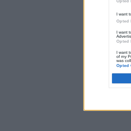
Opted 
I want t
Opted 
I want 
Advertis
Opted 
I want t
of my P
was col
Opted 