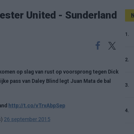
ter United - Sunderland
N
1.
2.
komen op slag van rust op voorsprong tegen Dick
jke pass van Daley Blind legt Juan Mata de bal
3.
land
http://t.co/vTrvAbpSep
4.
s)
26 september 2015