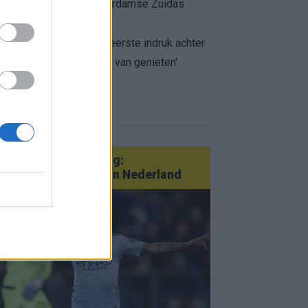
appartement op Amsterdamse Zuidas
Marcos Leonardo laat eerste indruk achter
bij Ajax: 'Hier gaan fans van genieten'
r nieuws
an Götze tot Sterling:
tatementtransfers in Nederland