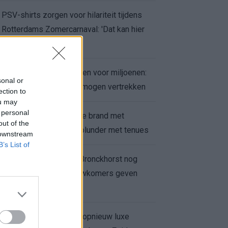
PSV-shirts zorgen voor hilariteit tijdens
Rotterdams Zomercarnaval: 'Dat kan hier
niet'
Feyenoord zet deur open voor miljoenen:
sonal or
Ueda en Hadj Moussa mogen vertrekken
ection to
ou may
 personal
Ajax helpt Burnley uit de brand met
out of the
afgeknipte sokken na blunder met tenues
 downstream
B’s List of
Feyenoord onder Van Bronckhorst nog
altijd ongeslagen: nieuwkomers geven
hoop
Hakim Ziyech verhuurt opnieuw luxe