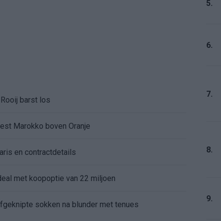
5.
6.
7.
Rooij barst los
kiest Marokko boven Oranje
8.
aris en contractdetails
rdeal met koopoptie van 22 miljoen
9.
 afgeknipte sokken na blunder met tenues