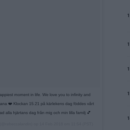
1
1
1
1
appiest moment in life. We love you to infinity and
ana ❤️ Klockan 15.21 på kärlekens dag föddes vårt
ad alla hjärtans dag från mig och min lilla familj 💕
1
(@rebeccalandin) op
14 Feb 2018 om 11:54 (PST)