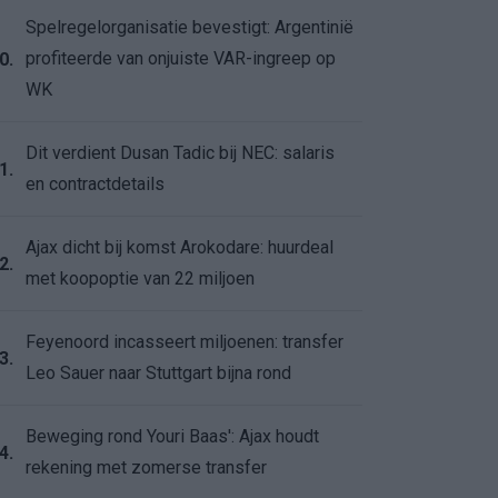
Spelregelorganisatie bevestigt: Argentinië
profiteerde van onjuiste VAR-ingreep op
0.
WK
Dit verdient Dusan Tadic bij NEC: salaris
1.
en contractdetails
Ajax dicht bij komst Arokodare: huurdeal
2.
met koopoptie van 22 miljoen
Feyenoord incasseert miljoenen: transfer
3.
Leo Sauer naar Stuttgart bijna rond
Beweging rond Youri Baas': Ajax houdt
4.
rekening met zomerse transfer