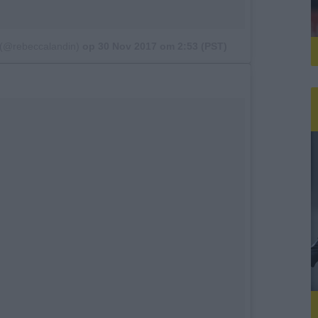
 (@rebeccalandin)
op
30 Nov 2017 om 2:53 (PST)