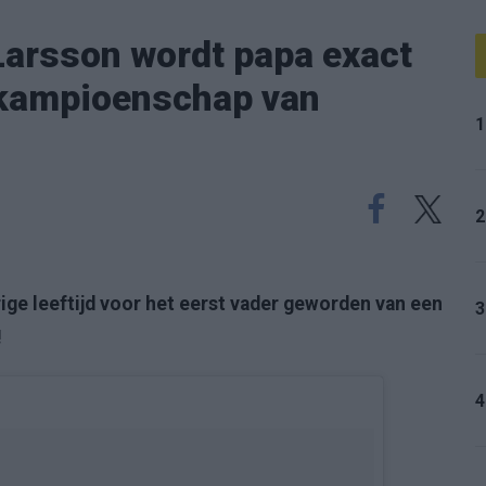
Larsson wordt papa exact
kampioenschap van
1
2
ige leeftijd voor het eerst vader geworden van een
3
!
4