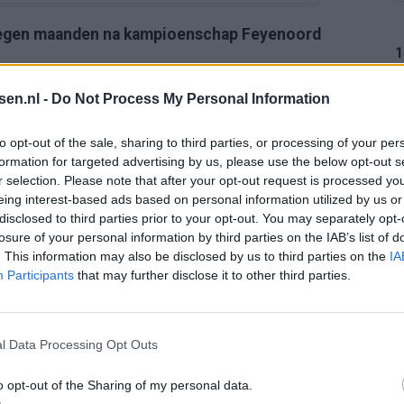
 negen maanden na kampioenschap Feyenoord
1
n. Exact 9 maanden geleden gebeurde dit👇🏼👀
tsen.nl -
Do Not Process My Personal Information
1
to opt-out of the sale, sharing to third parties, or processing of your per
formation for targeted advertising by us, please use the below opt-out s
r selection. Please note that after your opt-out request is processed y
 Landin
eing interest-based ads based on personal information utilized by us or
1
disclosed to third parties prior to your opt-out. You may separately opt-
losure of your personal information by third parties on the IAB’s list of
. This information may also be disclosed by us to third parties on the
IA
Participants
that may further disclose it to other third parties.
1
l Data Processing Opt Outs
o opt-out of the Sharing of my personal data.
1