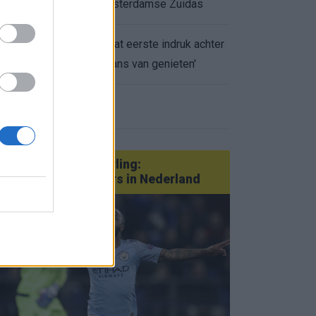
appartement op Amsterdamse Zuidas
Marcos Leonardo laat eerste indruk achter
0.
bij Ajax: 'Hier gaan fans van genieten'
eer nieuws
Van Götze tot Sterling:
statementtransfers in Nederland