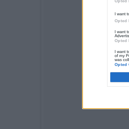
Opted 
I want t
Opted 
I want 
Advertis
Opted 
I want t
of my P
was col
Opted 