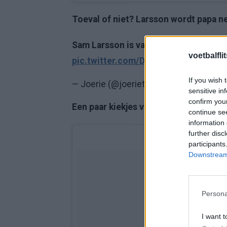
Toeval of niet? Larsson wordt papa
Sam Larsson is vandaag vader geworde
voetbalfli
pic.twitter.com/DZt7yvpEQM
If you wish 
— Joerie (@joerieth)
February 14, 2018
sensitive in
confirm you
Een paar kiekjes van vriendin Rebecca
continue se
information 
further disc
participants
Downstream 
Persona
I want t