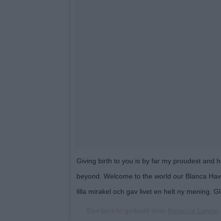
Giving birth to you is by far my proudest and h
beyond. Welcome to the world our Blanca Hav
lilla mirakel och gav livet en helt ny mening. Gl
Een bericht gedeeld door
Rebecca Landin