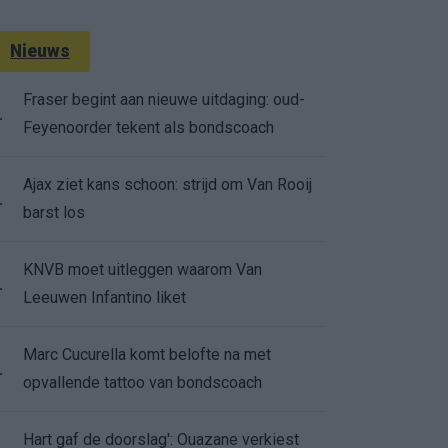
Nieuws
Fraser begint aan nieuwe uitdaging: oud-
.
Feyenoorder tekent als bondscoach
Ajax ziet kans schoon: strijd om Van Rooij
.
barst los
KNVB moet uitleggen waarom Van
.
Leeuwen Infantino liket
Marc Cucurella komt belofte na met
.
opvallende tattoo van bondscoach
Hart gaf de doorslag': Ouazane verkiest