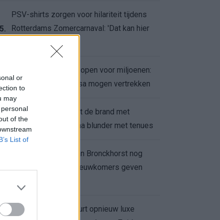
PSV-shirts zorgen voor hilariteit tijdens
Rotterdams Zomercarnaval: 'Dat kan hier
5.
niet'
Feyenoord zet deur open voor miljoenen:
6.
sonal or
Ueda en Hadj Moussa mogen vertrekken
ection to
ou may
 personal
Ajax helpt Burnley uit de brand met
7.
out of the
afgeknipte sokken na blunder met tenues
 downstream
B’s List of
Feyenoord onder Van Bronckhorst nog
altijd ongeslagen: nieuwkomers geven
8.
hoop
Hakim Ziyech verhuurt opnieuw luxe
9.