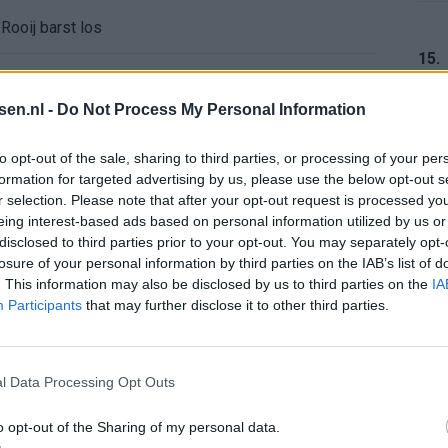
Rooij barst los
15.
kiest Marokko boven Oranje
tsen.nl -
Do Not Process My Personal Information
aris en contractdetails
16.
to opt-out of the sale, sharing to third parties, or processing of your per
formation for targeted advertising by us, please use the below opt-out s
rdeal met koopoptie van 22 miljoen
r selection. Please note that after your opt-out request is processed y
eing interest-based ads based on personal information utilized by us or
 afgeknipte sokken na blunder met tenues
17.
disclosed to third parties prior to your opt-out. You may separately opt-
losure of your personal information by third parties on the IAB’s list of
. This information may also be disclosed by us to third parties on the
IA
e appartement op Amsterdamse Zuidas
Participants
that may further disclose it to other third parties.
18.
chter bij Ajax: 'Hier gaan fans van genieten'
l Data Processing Opt Outs
r zijn de duels te zien
o opt-out of the Sharing of my personal data.
19.