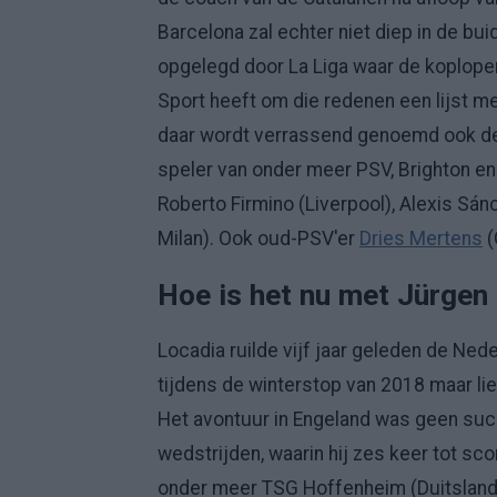
Barcelona zal echter niet diep in de bui
opgelegd door La Liga waar de koplope
Sport heeft om die redenen een lijst m
daar wordt verrassend genoemd ook d
speler van onder meer PSV, Brighton en
Roberto Firmino (Liverpool), Alexis Sán
Milan). Ook oud-PSV'er
Dries Mertens
(
Hoe is het nu met Jürgen
Locadia
ruilde vijf jaar geleden de Ned
tijdens de winterstop van 2018 maar lie
Het avontuur in Engeland was geen succ
wedstrijden, waarin hij zes keer tot s
onder meer TSG Hoffenheim (Duitsland) 