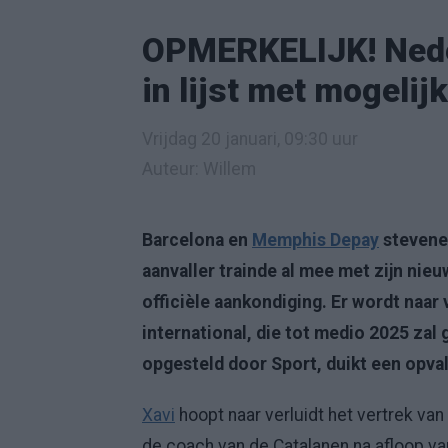
OPMERKELIJK! Nede
in lijst met mogeli
Vrijdag 20 januari, 09:30 uur
Auteur: Willem
Barcelona en
Memphis Depay
stevenen
aanvaller trainde al mee met zijn nie
officièle aankondiging. Er wordt naar 
international, die tot medio 2025 zal 
opgesteld door Sport, duikt een opva
Xavi
hoopt naar verluidt het vertrek van
de coach van de Catalanen na afloop v