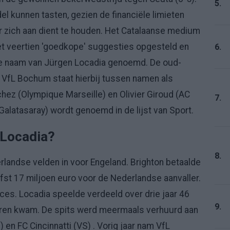
5.
del kunnen tasten, gezien de financiële limieten
r zich aan dient te houden. Het Catalaanse medium
et veertien 'goedkope' suggesties opgesteld en
6.
e naam van Jürgen Locadia genoemd. De oud-
 VfL Bochum staat hierbij tussen namen als
chez (Olympique Marseille) en Olivier Giroud (AC
7.
Galatasaray) wordt genoemd in de lijst van Sport.
 Locadia?
8.
erlandse velden in voor Engeland. Brighton betaalde
fst 17 miljoen euro voor de Nederlandse aanvaller.
es. Locadia speelde verdeeld over drie jaar 46
9.
coren kwam. De spits werd meermaals verhuurd aan
en FC Cincinnatti (VS) . Vorig jaar nam VfL