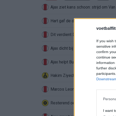
Ajax ziet kans schoon: strijd om Van 
Hart gaf de doorslag': Ouazane ver
voetbalfli
Dit verdient Dusan Tadic bij NEC: sal
If you wish 
sensitive in
Ajax dicht bij komst Arokodare: huu
confirm you
continue se
Ajax helpt Burnley uit de brand met
information 
further disc
participants
Hakim Ziyech verhuurt opnieuw lux
Downstream 
Marcos Leonardo laat eerste indruk a
Persona
Resterend oefenprogramma Ajax: waa
I want t