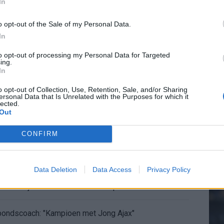
ermarkt blijft cruciaal
In
o opt-out of the Sale of my Personal Data.
ft Europese geschiedenis
In
20.
en begint in de basis bij FC Barcelona
to opt-out of processing my Personal Data for Targeted
ing.
In
Mee
alent Abdellah Ouazane met Lionel Messi
o opt-out of Collection, Use, Retention, Sale, and/or Sharing
ersonal Data that Is Unrelated with the Purposes for which it
lected.
de ronde na ruime zege op Vojvodina
Out
V
s
voelens naar Ajax - Vojvodina
CONFIRM
ael van der Vaart en Sylvie Meis door de jaren heen
Data Deletion
Data Access
Privacy Policy
el voor Ajax en FC Twente in Europa
 bondscoach: "Kampioen met Jong Ajax"