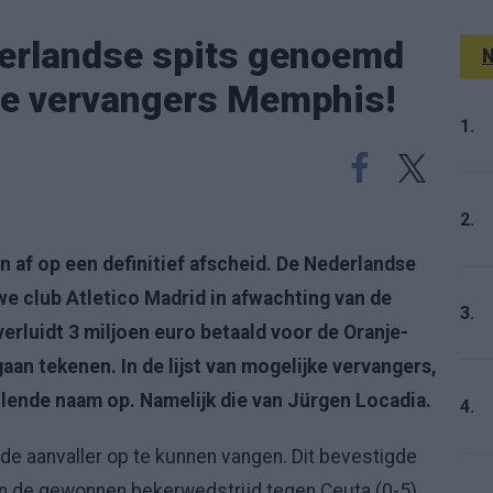
rlandse spits genoemd
N
jke vervangers Memphis!
1.
2.
 af op een definitief afscheid. De Nederlandse
uwe club Atletico Madrid in afwachting van de
3.
verluidt 3 miljoen euro betaald voor de Oranje-
gaan tekenen. In de lijst van mogelijke vervangers,
llende naam op. Namelijk die van Jürgen Locadia.
4.
 de aanvaller op te kunnen vangen. Dit bevestigde
an de gewonnen bekerwedstrijd tegen Ceuta (0-5).