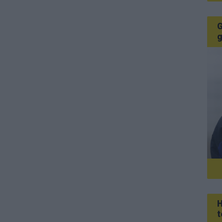
G
g
H
t