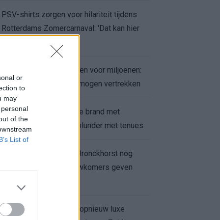
PSV-shirts zorgen voor hilariteit tijdens
Rotterdams Zomercarnaval: 'Dat kan hier
niet'
Feyenoord zet deur open voor miljoenen:
sonal or
Ueda en Hadj Moussa mogen vertrekken
ection to
ou may
 personal
Ajax helpt Burnley uit de brand met
out of the
afgeknipte sokken na blunder met tenues
 downstream
B’s List of
Feyenoord onder Van Bronckhorst nog
altijd ongeslagen: nieuwkomers geven
hoop
Hakim Ziyech verhuurt opnieuw luxe