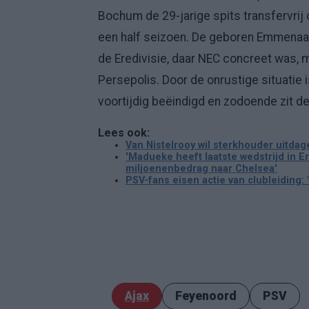
Bochum de 29-jarige spits transfervrij 
een half seizoen. De geboren Emmenaar
de Eredivisie, daar NEC concreet was, ma
Persepolis. Door de onrustige situatie 
voortijdig beëindigd en zodoende zit d
Lees ook:
Van Nistelrooy wil sterkhouder uitdag
'Madueke heeft laatste wedstrijd in Er
miljoenenbedrag naar Chelsea'
PSV-fans eisen actie van clubleiding:
Ajax
Feyenoord
PSV