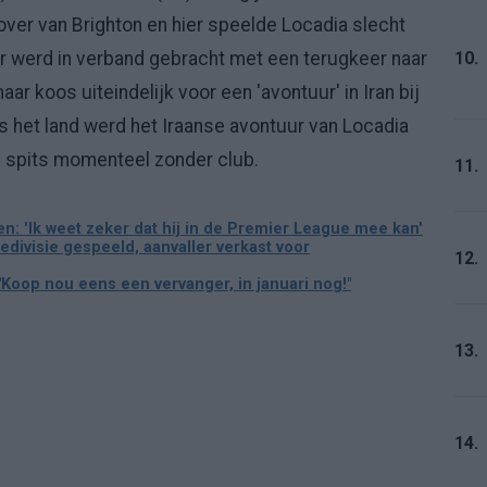
over van Brighton en hier speelde Locadia slecht
10.
 werd in verband gebracht met een terugkeer naar
ar koos uiteindelijk voor een 'avontuur' in Iran bij
is het land werd het Iraanse avontuur van Locadia
e spits momenteel zonder club.
11.
en: 'Ik weet zeker dat hij in de Premier League mee kan'
edivisie gespeeld, aanvaller verkast voor
12.
 "Koop nou eens een vervanger, in januari nog!"
13.
14.