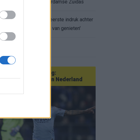
appartement op Amsterdamse Zuidas
Marcos Leonardo laat eerste indruk achter
bij Ajax: 'Hier gaan fans van genieten'
r nieuws
an Götze tot Sterling:
tatementtransfers in Nederland