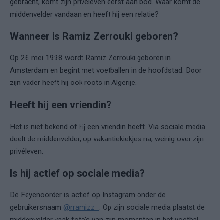
gebracht, komt zijn privéleven eerst aan bod. Waar komt de
middenvelder vandaan en heeft hij een relatie?
Wanneer is Ramiz Zerrouki geboren?
Op 26 mei 1998 wordt Ramiz Zerrouki geboren in
Amsterdam en begint met voetballen in de hoofdstad. Door
zijn vader heeft hij ook roots in Algerije.
Heeft hij een vriendin?
Het is niet bekend of
een vriendin heeft. Via sociale media
hij
deelt de middenvelder, op vakantiekiekjes na, weinig over zijn
privéleven.
Is hij actief op sociale media?
De Feyenoorder is actief op Instagram onder de
gebruikersnaam
@rramizz_
. Op zijn sociale media plaatst de
middenvelder vaak foto's van zijn momenten in het voetbal,