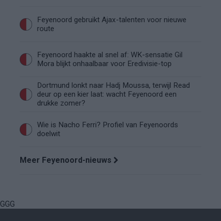
Feyenoord gebruikt Ajax-talenten voor nieuwe
route
Feyenoord haakte al snel af: WK-sensatie Gil
Mora blijkt onhaalbaar voor Eredivisie-top
Dortmund lonkt naar Hadj Moussa, terwijl Read
deur op een kier laat: wacht Feyenoord een
drukke zomer?
Wie is Nacho Ferri? Profiel van Feyenoords
doelwit
Meer Feyenoord-nieuws
GGG