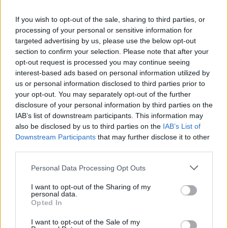
If you wish to opt-out of the sale, sharing to third parties, or
processing of your personal or sensitive information for
targeted advertising by us, please use the below opt-out
section to confirm your selection. Please note that after your
opt-out request is processed you may continue seeing
interest-based ads based on personal information utilized by
us or personal information disclosed to third parties prior to
your opt-out. You may separately opt-out of the further
Heeft hij een interlandcarrière?
disclosure of your personal information by third parties on the
IAB’s list of downstream participants. This information may
also be disclosed by us to third parties on the
IAB’s List of
Het spelen voor Feyenoord en FC Twente gaat hem goed af,
Downstream Participants
that may further disclose it to other
maar speelde de Nederlander ook al eens een interland? Een
third parties.
duik in zijn interlandcarrière!
Personal Data Processing Opt Outs
Wanneer maakte Zerrouki zijn
I want to opt-out of the Sharing of my
interlanddebuut?
personal data.
Opted In
Ramiz Zerrouki maakte zijn interlanddebuut voor het
I want to opt-out of the Sale of my
Algerijnse nationale elftal op 25 maart 2021 met een