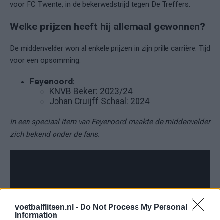
voor FC Twente, in de bekerwedstrijd tegen De Treffers.
Welke prijzen heeft hij allemaal gewonnen?
De middenvelder won al enkele prijzen in zijn prille carrière. Tijd
voor een opsomming:
Feyenoord
:
KNVB Beker: 2023/24
Johan Cruijff Schaal: 2024
In een speciaal item van Feyenoord maakte de middenvelder
zich bekend onder de fans.
voetbalflitsen.nl -
Do Not Process My Personal
Information