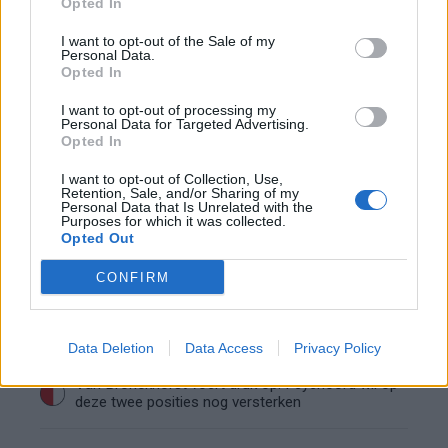
Bart Nieuwkoop
Opted In
€2,00 mln.
Jeyland Mitchell
€2,00 mln.
I want to opt-out of the Sale of my
Plamen Andreev
€1,50 mln.
Personal Data.
Chris-Kévin Nadje
€1,20 mln.
Opted In
Shiloh 't Zand
€900.000
Zepiqueno Redmond
€800.000
I want to opt-out of processing my
Aymen Sliti
€750.000
Personal Data for Targeted Advertising.
Opted In
Liam Bossin
€450.000
I want to opt-out of Collection, Use,
Retention, Sale, and/or Sharing of my
Ajax
Feyenoord
PSV
Personal Data that Is Unrelated with the
Purposes for which it was collected.
Opted Out
Fraser begint aan nieuwe uitdaging: oud-
Feyenoorder tekent als bondscoach
CONFIRM
Kan Givairo Read de duurste verdediger ooit van
Feyenoord worden? Deze records liggen binnen
bereik
Data Deletion
Data Access
Privacy Policy
Van Bronckhorst voert druk op: Feyenoord wil op
deze twee posities nog versterken