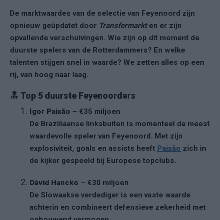
De marktwaardes van de selectie van Feyenoord zijn
opnieuw geüpdatet door
Transfermarkt
en er zijn
opvallende verschuivingen. Wie zijn op dit moment de
duurste spelers van de Rotterdammers? En welke
talenten stijgen snel in waarde? We zetten alles op een
rij, van hoog naar laag.
🔝
Top 5 duurste Feyenoorders
Igor Paixão
– €35 miljoen
De Braziliaanse linksbuiten is momenteel de meest
waardevolle speler van Feyenoord. Met zijn
explosiviteit, goals en assists heeft
Paixão
zich in
de kijker gespeeld bij Europese topclubs.
Dávid Hancko
– €30 miljoen
De Slowaakse verdediger is een vaste waarde
achterin en combineert defensieve zekerheid met
opbouwend vermogen.