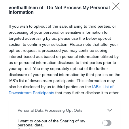
Antoni Milambo
€18,00 mln.
voetbalflitsen.nl -
Do Not Process My Personal
Givairo Read
€16,00 mln.
Information
Quilindschy Hartman
€14,00 mln.
Anis Hadj Moussa
€14,00 mln.
Jakub Moder
If you wish to opt-out of the sale, sharing to third parties, or
€12,00 mln.
In-beom Hwang
€10,00 mln.
processing of your personal or sensitive information for
Ibrahim Osman
€10,00 mln.
targeted advertising by us, please use the below opt-out
Ayase Ueda
€8,00 mln.
section to confirm your selection. Please note that after your
Thomas Beelen
€8,00 mln.
opt-out request is processed you may continue seeing
Hugo Bueno
€8,00 mln.
interest-based ads based on personal information utilized by
Gijs Smal
€7,00 mln.
us or personal information disclosed to third parties prior to
Calvin Stengs
€7,00 mln.
your opt-out. You may separately opt-out of the further
Jordan Lotomba
€6,50 mln.
disclosure of your personal information by third parties on the
Timon Wellenreuther
€6,00 mln.
IAB’s list of downstream participants. This information may
Justin Bijlow
€5,00 mln.
also be disclosed by us to third parties on the
IAB’s List of
Ramiz Zerrouki
€5,00 mln.
Downstream Participants
that may further disclose it to other
Julián Carranza
€5,00 mln.
third parties.
Oussama Targhalline
€4,00 mln.
Luka Ivanušec
€3,50 mln.
Personal Data Processing Opt Outs
Facundo González
€3,00 mln.
Gernot Trauner
€2,50 mln.
I want to opt-out of the Sharing of my
Stéphano Carrillo
€2,50 mln.
personal data.