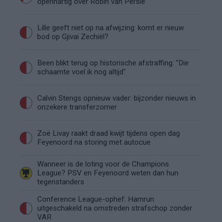
openhartig over Robin van Persie
Lille geeft niet op na afwijzing: komt er nieuw
bod op Gjivai Zechiël?
Been blikt terug op historische afstraffing: "Die
schaamte voel ik nog altijd"
Calvin Stengs opnieuw vader: bijzonder nieuws in
onzekere transferzomer
Zoë Livay raakt draad kwijt tijdens open dag
Feyenoord na storing met autocue
Wanneer is de loting voor de Champions
League? PSV en Feyenoord weten dan hun
tegenstanders
Conference League-ophef: Hamrun
uitgeschakeld na omstreden strafschop zonder
VAR