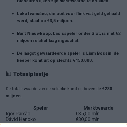
Blessures lijken zijn marktwaarde te drukken.
Luka Ivanušec
, die ooit voor flink wat geld gehaald
werd, staat op €3,5 miljoen.
Bart Nieuwkoop
, basisspeler onder Slot, is met €2
miljoen relatief laag ingeschat.
De laagst gewaardeerde speler is
Liam Bossin
: de
keeper komt uit op slechts €450.000.
📊
Totaalplaatje
De totale waarde van de selectie komt uit boven de
€280
miljoen.
Speler
Marktwaarde
Igor Paixão
€35,00 mln.
Dávid Hancko
€30,00 mln.
Quinten Timber
€30,00 mln.