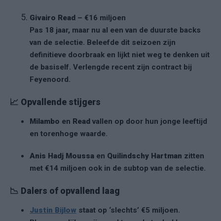
Givairo Read
– €16 miljoen
Pas 18 jaar, maar nu al een van de duurste backs
van de selectie. Beleefde dit seizoen zijn
definitieve doorbraak en lijkt niet weg te denken uit
de basiself. Verlengde recent zijn contract bij
Feyenoord.
📈
Opvallende stijgers
Milambo
en
Read
vallen op door hun jonge leeftijd
en torenhoge waarde.
Anis Hadj Moussa
en
Quilindschy Hartman
zitten
met €14 miljoen ook in de subtop van de selectie.
📉
Dalers of opvallend laag
Justin Bijlow
staat op ‘slechts’ €5 miljoen.