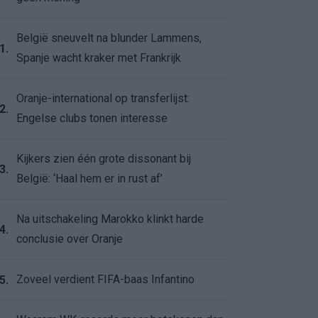
België sneuvelt na blunder Lammens,
1.
Spanje wacht kraker met Frankrijk
Oranje-international op transferlijst:
2.
Engelse clubs tonen interesse
Kijkers zien één grote dissonant bij
3.
België: ‘Haal hem er in rust af’
Na uitschakeling Marokko klinkt harde
4.
conclusie over Oranje
Zoveel verdient FIFA-baas Infantino
5.