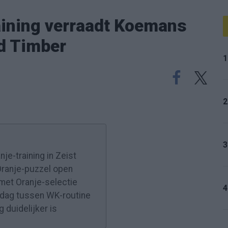
aining verraadt Koemans
nd Timber
1
2
3
je-training in Zeist
Oranje-puzzel open
met Oranje-selectie
4
-dag tussen WK-routine
 duidelijker is