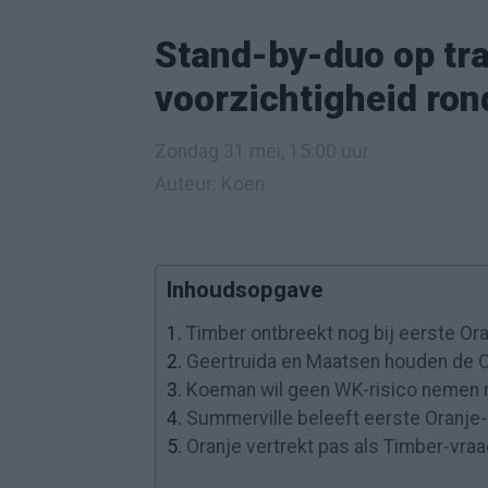
Stand-by-duo op tr
voorzichtigheid ro
Zondag 31 mei, 15:00 uur
Auteur: Koen
Inhoudsopgave
1.
Timber ontbreekt nog bij eerste Oran
2.
Geertruida en Maatsen houden de 
3.
Koeman wil geen WK-risico nemen 
4.
Summerville beleeft eerste Oranje
5.
Oranje vertrekt pas als Timber-vraag