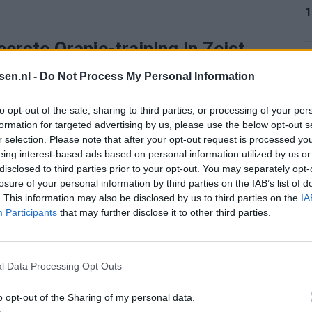
1
erste Oranje-training in Zeist
1
tsen.nl -
Do Not Process My Personal Information
j Arsenal in de verloren Champions League-finale
anden blessureleed kwam de verdediger weer in actie
to opt-out of the sale, sharing to third parties, or processing of your per
formation for targeted advertising by us, please use the below opt-out s
ws voor Oranje, maar het zegt nog niet alles.
r selection. Please note that after your opt-out request is processed y
1
eing interest-based ads based on personal information utilized by us or
n te maken en tegelijk nog niet volledig klaar zijn
disclosed to third parties prior to your opt-out. You may separately opt-
oernooi, waar de belasting in korte tijd snel oploopt.
losure of your personal information by third parties on the IAB’s list of
. This information may also be disclosed by us to third parties on the
IA
t schema vergeeft weinig.
1
Participants
that may further disclose it to other third parties.
og niet in Zeist aanwezig was bij de eerste open
ag aansluit, maar tot dat moment blijft zijn situatie
l Data Processing Opt Outs
2
van Koeman. Niet direct paniek. Wel een vraagteken dat
o opt-out of the Sharing of my personal data.
mt.