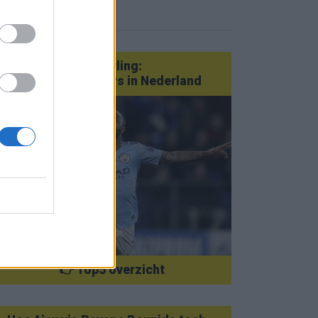
eer nieuws
Van Götze tot Sterling:
statementtransfers in Nederland
👉 Top5 overzicht