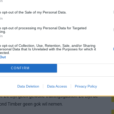
In
M
o opt-out of the Sale of my Personal Data.
In
to opt-out of processing my Personal Data for Targeted
ing.
In
je
#FIFAWorldCup
pic.twitter.com/pN5F8UMb1e
o opt-out of Collection, Use, Retention, Sale, and/or Sharing
26
ersonal Data that Is Unrelated with the Purposes for which it
lected.
uden de Oranje-puzzel open
Out
n op de stand-by-lijst gezet. Normaal gesproken
CONFIRM
ts gebeurt. Bij Oranje is die rol nu iets tastbaarder,
ist.
Data Deletion
Data Access
Privacy Policy
. Ze zijn geen gewone trainingsgasten. Ze zijn de
ond Timber geen gok wil nemen.