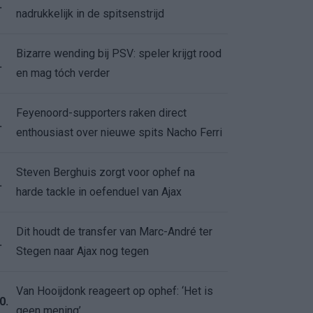
.
nadrukkelijk in de spitsenstrijd
Bizarre wending bij PSV: speler krijgt rood
.
en mag tóch verder
Feyenoord-supporters raken direct
.
enthousiast over nieuwe spits Nacho Ferri
Steven Berghuis zorgt voor ophef na
.
harde tackle in oefenduel van Ajax
Dit houdt de transfer van Marc-André ter
.
Stegen naar Ajax nog tegen
Van Hooijdonk reageert op ophef: ‘Het is
0.
geen mening’