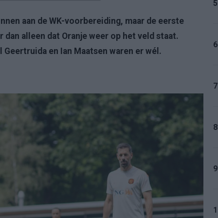
5
gonnen aan de WK-voorbereiding, maar de eerste
 dan alleen dat Oranje weer op het veld staat.
6
l Geertruida en Ian Maatsen waren er wél.
7
8
9
1