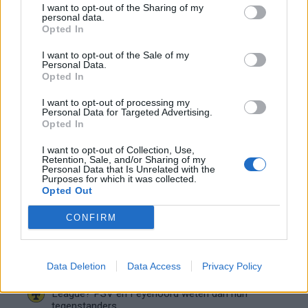
Feyenoord-verhaal van Calvin Stengs
I want to opt-out of the Sharing of my
personal data.
Opted In
'Hij is weer gewoon mijn vader': Shaqueel
I want to opt-out of the Sale of my
openhartig over Robin van Persie
Personal Data.
Opted In
Lille geeft niet op na afwijzing: komt er nieuw
I want to opt-out of processing my
bod op Gjivai Zechiël?
Personal Data for Targeted Advertising.
Opted In
Been blikt terug op historische afstraffing: "Die
I want to opt-out of Collection, Use,
schaamte voel ik nog altijd"
Retention, Sale, and/or Sharing of my
Personal Data that Is Unrelated with the
Purposes for which it was collected.
Calvin Stengs opnieuw vader: bijzonder nieuws in
Opted Out
onzekere transferzomer
CONFIRM
Zoë Livay raakt draad kwijt tijdens open dag
Feyenoord na storing met autocue
Data Deletion
Data Access
Privacy Policy
Wanneer is de loting voor de Champions
League? PSV en Feyenoord weten dan hun
tegenstanders