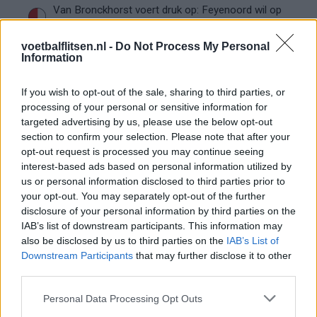
Van Bronckhorst voert druk op: Feyenoord wil op
deze twee posities nog versterken
voetbalflitsen.nl -
Do Not Process My Personal
Information
Feyenoord incasseert miljoenen: transfer Leo
Sauer naar Stuttgart bijna rond
If you wish to opt-out of the sale, sharing to third parties, or
processing of your personal or sensitive information for
Feyenoord zet deur open voor miljoenen: Ueda
targeted advertising by us, please use the below opt-out
en Hadj Moussa mogen vertrekken
section to confirm your selection. Please note that after your
opt-out request is processed you may continue seeing
Feyenoord sluit voorbereiding bijna af: dit staat
interest-based ads based on personal information utilized by
er nog op het programma
us or personal information disclosed to third parties prior to
your opt-out. You may separately opt-out of the further
Shaqueel van Persie ontkracht geruchten over
disclosure of your personal information by third parties on the
keuze voor Marokko
IAB’s list of downstream participants. This information may
also be disclosed by us to third parties on the
IAB’s List of
Downstream Participants
that may further disclose it to other
Brengt Sporting Portugal Feyenoord in de
third parties.
problemen rond Hadj Moussa?
Personal Data Processing Opt Outs
Van droomtransfer tot contractontbinding: het