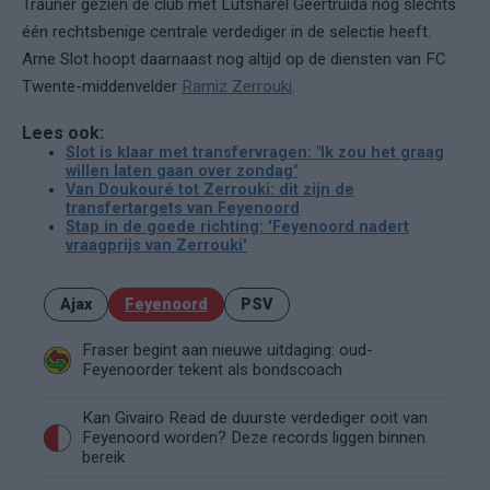
Trauner gezien de club met Lutsharel Geertruida nog slechts
één rechtsbenige centrale verdediger in de selectie heeft.
Arne Slot hoopt daarnaast nog altijd op de diensten van FC
Twente-middenvelder
Ramiz Zerrouki
.
Lees ook:
Slot is klaar met transfervragen: "Ik zou het graag
willen laten gaan over zondag"
Van Doukouré tot Zerrouki: dit zijn de
transfertargets van Feyenoord
Stap in de goede richting: 'Feyenoord nadert
vraagprijs van Zerrouki'
Ajax
Feyenoord
PSV
Fraser begint aan nieuwe uitdaging: oud-
Feyenoorder tekent als bondscoach
Kan Givairo Read de duurste verdediger ooit van
Feyenoord worden? Deze records liggen binnen
bereik