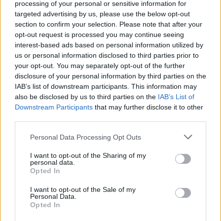
toekomstproject
processing of your personal or sensitive information for
targeted advertising by us, please use the below opt-out
section to confirm your selection. Please note that after your
Dat Bayern München hem ziet als ‘project voor de toekomst’
opt-out request is processed you may continue seeing
is veelzeggend. In München denken ze in fases. Eerst
interest-based ads based on personal information utilized by
aansluiten, dan wennen, dan concurreren. De club kan het zich
us or personal information disclosed to third parties prior to
permitteren om een talent twee jaar te laten rijpen.
your opt-out. You may separately opt-out of the further
disclosure of your personal information by third parties on the
Voor Nijstad is dat aantrekkelijk en risicovol tegelijk. De stap
IAB’s list of downstream participants. This information may
also be disclosed by us to third parties on the
IAB’s List of
van de Eredivisie naar de top van de Bundesliga is groot.
Downstream Participants
that may further disclose it to other
third parties.
De vraag is of een extra jaar in Enschede hem meer oplevert
dan een vroege overstap naar een topcompetitie. Binnen
Personal Data Processing Opt Outs
Twente wordt zijn ontwikkeling als stabiel en gecontroleerd
I want to opt-out of the Sharing of my
ervaren.
personal data.
Opted In
Contractverlenging als
I want to opt-out of the Sale of my
strategische zet
Personal Data.
Opted In
Er is nog een derde route: verlengen.