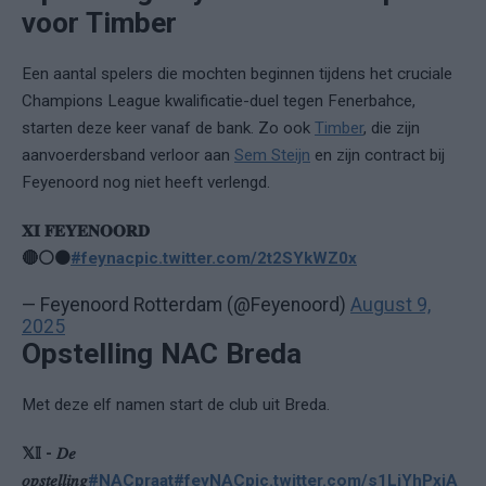
voor Timber
Een aantal spelers die mochten beginnen tijdens het cruciale
Champions League kwalificatie-duel tegen Fenerbahce,
starten deze keer vanaf de bank. Zo ook
Timber
, die zijn
aanvoerdersband verloor aan
Sem Steijn
en zijn contract bij
Feyenoord nog niet heeft verlengd.
𝐗𝐈 𝐅𝐄𝐘𝐄𝐍𝐎𝐎𝐑𝐃
🔴⚪️⚫️
#feynac
pic.twitter.com/2t2SYkWZ0x
— Feyenoord Rotterdam (@Feyenoord)
August 9,
2025
Opstelling NAC Breda
Met deze elf namen start de club uit Breda.
𝕏𝕀 - 𝐷𝑒
𝑜𝑝𝑠𝑡𝑒𝑙𝑙𝑖𝑛𝑔
#NACpraat
#feyNAC
pic.twitter.com/s1LjYhPxjA