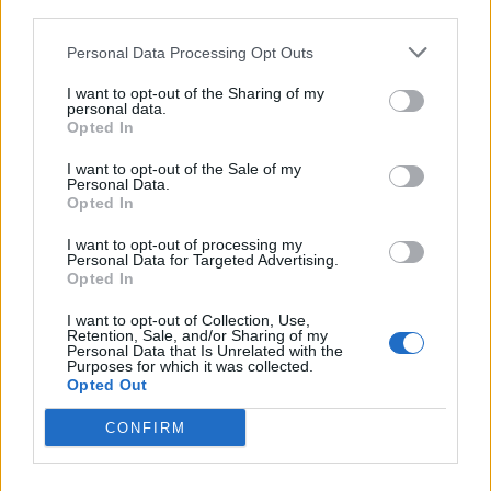
third parties.
Fraser begint aan nieuwe uitdaging: oud-
Feyenoorder tekent als bondscoach
Personal Data Processing Opt Outs
Kan Givairo Read de duurste verdediger ooit van
I want to opt-out of the Sharing of my
personal data.
Feyenoord worden? Deze records liggen binnen
Opted In
bereik
I want to opt-out of the Sale of my
Van Bronckhorst voert druk op: Feyenoord wil op
Personal Data.
deze twee posities nog versterken
Opted In
I want to opt-out of processing my
Feyenoord incasseert miljoenen: transfer Leo
Personal Data for Targeted Advertising.
Sauer naar Stuttgart bijna rond
Opted In
I want to opt-out of Collection, Use,
Feyenoord zet deur open voor miljoenen: Ueda
Retention, Sale, and/or Sharing of my
Personal Data that Is Unrelated with the
en Hadj Moussa mogen vertrekken
Purposes for which it was collected.
Opted Out
Feyenoord sluit voorbereiding bijna af: dit staat
CONFIRM
er nog op het programma
Shaqueel van Persie ontkracht geruchten over