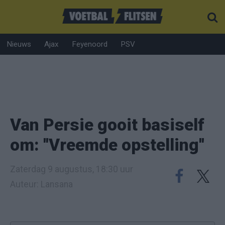
Nieuws
Ajax
Feyenoord
PSV
Van Persie gooit basiself
om: ''Vreemde opstelling''
Zaterdag 9 augustus, 18:30 uur
Auteur: Lansana