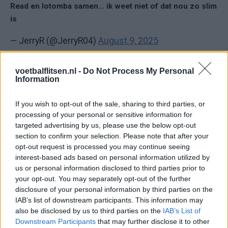
Read en lotomba samen… ik weet niet of dat nou zo slim
is
— JerryR (@JerryR04)
August 9, 2025
Inderdaad. Met een beetje pech raken ze beide
geblesseerd en ben je de pineut.
voetbalflitsen.nl -
Do Not Process My Personal
Information
— TheRealGulfOfMexico (@theraincamedown)
August 9, 2025
If you wish to opt-out of the sale, sharing to third parties, or
processing of your personal or sensitive information for
Waarom speelt Timber eigenlijk niet? Die lijkt me toch
targeted advertising by us, please use the below opt-out
beter dan Targhalline
section to confirm your selection. Please note that after your
opt-out request is processed you may continue seeing
— 𝐄𝐥 𝐜𝐚𝐫𝐧𝐢𝐜𝐞𝐫𝐨™ (@ajaxcarnicero)
August 9, 2025
interest-based ads based on personal information utilized by
us or personal information disclosed to third parties prior to
Dit zijn de belangrijkste spelers die bij zowel Feyenoord als bij
your opt-out. You may separately opt-out of the further
NAC Breda hebben gespeeld.
disclosure of your personal information by third parties on the
IAB’s list of downstream participants. This information may
also be disclosed by us to third parties on the
IAB’s List of
Ajax
Feyenoord
PSV
Downstream Participants
that may further disclose it to other