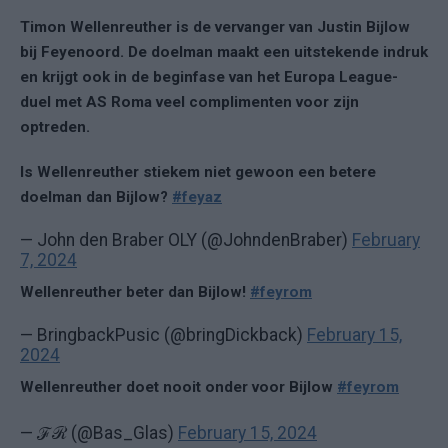
Timon Wellenreuther is de vervanger van Justin Bijlow
bij Feyenoord. De doelman maakt een uitstekende indruk
en krijgt ook in de beginfase van het Europa League-
duel met AS Roma veel complimenten voor zijn
optreden.
Is Wellenreuther stiekem niet gewoon een betere
doelman dan Bijlow?
#feyaz
— John den Braber OLY (@JohndenBraber)
February
7, 2024
Wellenreuther beter dan Bijlow!
#feyrom
— BringbackPusic (@bringDickback)
February 15,
2024
Wellenreuther doet nooit onder voor Bijlow
#feyrom
— ℱℛ (@Bas_Glas)
February 15, 2024