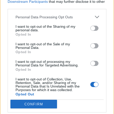
Downstream Participants
that may further disclose it to other
third parties.
Shaqueel van Persie ontkracht geruchten over
keuze voor Marokko
Personal Data Processing Opt Outs
I want to opt-out of the Sharing of my
Brengt Sporting Portugal Feyenoord in de
personal data.
problemen rond Hadj Moussa?
Opted In
I want to opt-out of the Sale of my
Van droomtransfer tot contractontbinding: het
Personal Data.
Feyenoord-verhaal van Calvin Stengs
Opted In
I want to opt-out of processing my
'Hij is weer gewoon mijn vader': Shaqueel
Personal Data for Targeted Advertising.
openhartig over Robin van Persie
Opted In
I want to opt-out of Collection, Use,
Lille geeft niet op na afwijzing: komt er nieuw
Retention, Sale, and/or Sharing of my
bod op Gjivai Zechiël?
Personal Data that Is Unrelated with the
Purposes for which it was collected.
Opted Out
Been blikt terug op historische afstraffing: "Die
schaamte voel ik nog altijd"
CONFIRM