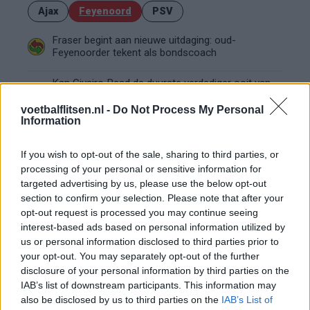
Ajax
Feyenoord
PSV
Fraser begint aan nieuwe uitdaging: oud-
Feyenoorder tekent als bondscoach
Kan Givairo Read de duurste verdediger ooit van
Feyenoord worden? Deze records liggen binnen
bereik
voetbalflitsen.nl -
Do Not Process My Personal
Information
Van Bronckhorst voert druk op: Feyenoord wil op
deze twee posities nog versterken
If you wish to opt-out of the sale, sharing to third parties, or
processing of your personal or sensitive information for
targeted advertising by us, please use the below opt-out
Feyenoord incasseert miljoenen: transfer Leo
section to confirm your selection. Please note that after your
Sauer naar Stuttgart bijna rond
opt-out request is processed you may continue seeing
interest-based ads based on personal information utilized by
Feyenoord zet deur open voor miljoenen: Ueda
us or personal information disclosed to third parties prior to
en Hadj Moussa mogen vertrekken
your opt-out. You may separately opt-out of the further
disclosure of your personal information by third parties on the
IAB’s list of downstream participants. This information may
Feyenoord sluit voorbereiding bijna af: dit staat
er nog op het programma
also be disclosed by us to third parties on the
IAB’s List of