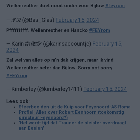
Wellenreuther doet nooit onder voor Bijlow
#feyrom
— ℱℛ (@Bas_Glas)
February 15, 2024
Pffffffffff. Wellenreuther en Hancko
#FEYrom
— Karin 🙉🙈🙊 (@karinsaccountje)
February 15,
2024
Zal wel van alles op m’n dak krijgen, maar ik vind
Wellenreuther beter dan Bijlow. Sorry not sorry
#FEYrom
— Kimberley (@kimberley1411)
February 15, 2024
Lees ook:
Sfeerbeelden uit de Kuip voor Feyenoord-AS Roma
Profiel: Alles over Robert Eenhoorn (toekomstig
directeur Feyenoord?)
'Het wordt tijd dat Trauner de pleister overdraagt
aan Beelen'