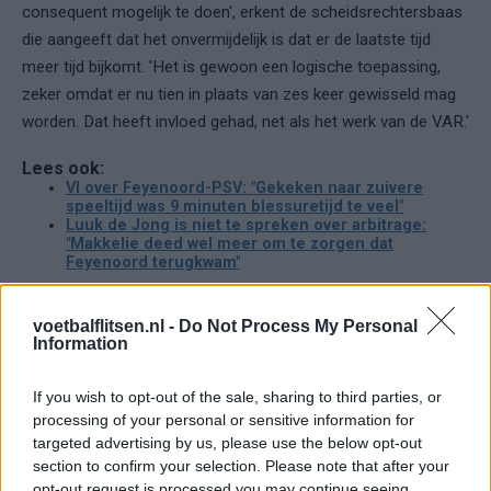
consequent mogelijk te doen', erkent de scheidsrechtersbaas
die aangeeft dat het onvermijdelijk is dat er de laatste tijd
meer tijd bijkomt. 'Het is gewoon een logische toepassing,
zeker omdat er nu tien in plaats van zes keer gewisseld mag
worden. Dat heeft invloed gehad, net als het werk van de VAR.'
Lees ook:
VI over Feyenoord-PSV: "Gekeken naar zuivere
speeltijd was 9 minuten blessuretijd te veel"
Luuk de Jong is niet te spreken over arbitrage:
"Makkelie deed wel meer om te zorgen dat
Feyenoord terugkwam"
Ajax
Feyenoord
PSV
voetbalflitsen.nl -
Do Not Process My Personal
Information
Daarom zit Peter Bosz niet op de bank bij PSV
tegen FC Eindhoven
If you wish to opt-out of the sale, sharing to third parties, or
processing of your personal or sensitive information for
targeted advertising by us, please use the below opt-out
Welke keeper kiest FC Twente als Drommel
afhaakt? Deze opties heeft Ten Hag
section to confirm your selection. Please note that after your
opt-out request is processed you may continue seeing