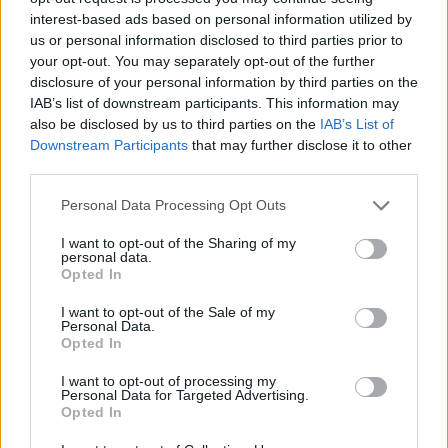
interest-based ads based on personal information utilized by
PSV-shirts zorgen voor hilariteit tijdens
us or personal information disclosed to third parties prior to
Rotterdams Zomercarnaval: 'Dat kan hier niet'
your opt-out. You may separately opt-out of the further
disclosure of your personal information by third parties on the
Zorgen nemen toe bij PSV: Bosz snoeihard, fans
IAB’s list of downstream participants. This information may
eisen defensieve versterkingen
also be disclosed by us to third parties on the
IAB’s List of
Downstream Participants
that may further disclose it to other
third parties.
Ooit de toekomst van PSV, nu op weg naar de
uitgang: het verhaal van Babadi
Personal Data Processing Opt Outs
Van Bommel begint bij België met achterstand:
I want to opt-out of the Sharing of my
personal data.
niet tactisch, maar taalkundig
Opted In
I want to opt-out of the Sale of my
Transferclausule Joey Veerman uitgelegd: voor
Personal Data.
dit bedrag kan PSV'er vertrekken
Opted In
I want to opt-out of processing my
Dit ziet de Belgische voetbalbond in Mark van
Personal Data for Targeted Advertising.
Bommel als nieuwe bondscoach
Opted In