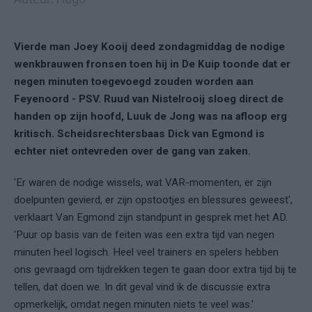
Vierde man Joey Kooij deed zondagmiddag de nodige
wenkbrauwen fronsen toen hij in De Kuip toonde dat er
negen minuten toegevoegd zouden worden aan
Feyenoord - PSV. Ruud van Nistelrooij sloeg direct de
handen op zijn hoofd, Luuk de Jong was na afloop erg
kritisch. Scheidsrechtersbaas Dick van Egmond is
echter niet ontevreden over de gang van zaken.
'Er waren de nodige wissels, wat VAR-momenten, er zijn
doelpunten gevierd, er zijn opstootjes en blessures geweest',
verklaart Van Egmond zijn standpunt in gesprek met het AD.
'Puur op basis van de feiten was een extra tijd van negen
minuten heel logisch. Heel veel trainers en spelers hebben
ons gevraagd om tijdrekken tegen te gaan door extra tijd bij te
tellen, dat doen we. In dit geval vind ik de discussie extra
opmerkelijk, omdat negen minuten niets te veel was.'