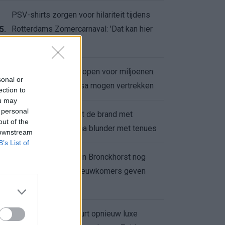
PSV-shirts zorgen voor hilariteit tijdens
Rotterdams Zomercarnaval: 'Dat kan hier
5.
niet'
Feyenoord zet deur open voor miljoenen:
6.
sonal or
Ueda en Hadj Moussa mogen vertrekken
ection to
ou may
 personal
Ajax helpt Burnley uit de brand met
7.
out of the
afgeknipte sokken na blunder met tenues
 downstream
B’s List of
Feyenoord onder Van Bronckhorst nog
altijd ongeslagen: nieuwkomers geven
8.
hoop
Hakim Ziyech verhuurt opnieuw luxe
9.