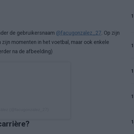
1
onder de gebruikersnaam
@facugonzalez_27
. Op zijn
an zijn momenten in het voetbal, maar ook enkele
1
verder na de afbeelding)
1
1
zález (@facugonzalez_27)
1
carrière?