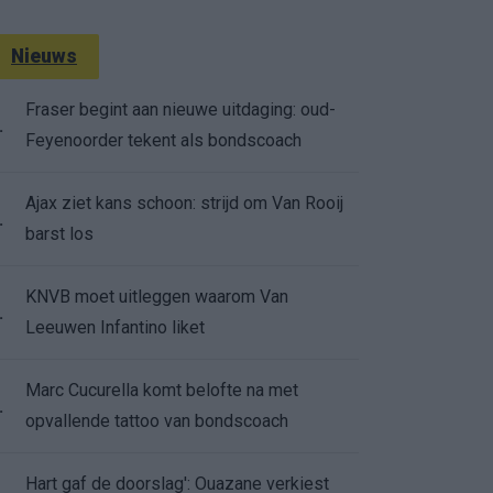
Nieuws
Fraser begint aan nieuwe uitdaging: oud-
.
Feyenoorder tekent als bondscoach
Ajax ziet kans schoon: strijd om Van Rooij
.
barst los
KNVB moet uitleggen waarom Van
.
Leeuwen Infantino liket
Marc Cucurella komt belofte na met
.
opvallende tattoo van bondscoach
Hart gaf de doorslag': Ouazane verkiest