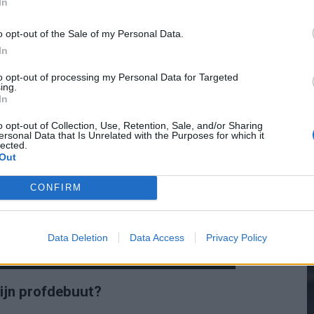
 Valencia en verhuurde hem vervolgens voor één
In
o opt-out of the Sale of my Personal Data.
In
2
to opt-out of processing my Personal Data for Targeted
ing.
In
M
o opt-out of Collection, Use, Retention, Sale, and/or Sharing
ersonal Data that Is Unrelated with the Purposes for which it
lected.
Out
CONFIRM
Data Deletion
Data Access
Privacy Policy
ijn profdebuut?