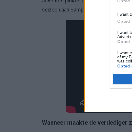
Juventus plukte de verdediger weg bij
Opted 
seizoen aan Sampdoria.
I want t
Opted 
I want 
Advertis
Opted 
I want t
of my P
was col
Opted 
Wanneer maakte de verdediger z