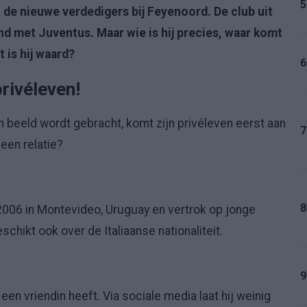
5
 de nieuwe verdedigers bij Feyenoord. De club uit
d met Juventus. Maar wie is hij precies, waar komt
t is hij waard?
6
privéleven!
n beeld wordt gebracht, komt zijn privéleven eerst aan
7
 een relatie?
8
2006 in Montevideo, Uruguay en vertrok op jonge
schikt ook over de Italiaanse nationaliteit.
9
en vriendin heeft. Via sociale media laat hij weinig