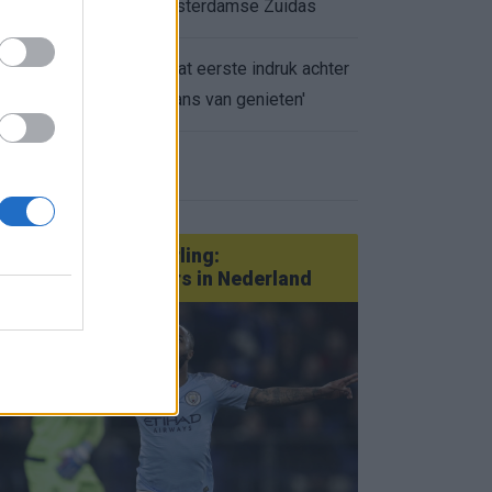
appartement op Amsterdamse Zuidas
Marcos Leonardo laat eerste indruk achter
0.
bij Ajax: 'Hier gaan fans van genieten'
eer nieuws
Van Götze tot Sterling:
statementtransfers in Nederland