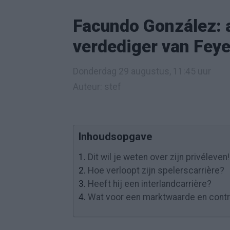
Facundo González: a
verdediger van Fey
Donderdag 29 augustus, 11:45 uur
Auteur: stef
Inhoudsopgave
1.
Dit wil je weten over zijn privéleven!
2.
Hoe verloopt zijn spelerscarrière?
3.
Heeft hij een interlandcarrière?
4.
Wat voor een marktwaarde en cont