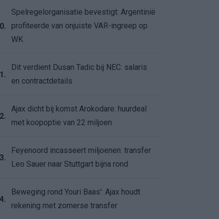
Spelregelorganisatie bevestigt: Argentinië
profiteerde van onjuiste VAR-ingreep op
0.
WK
Dit verdient Dusan Tadic bij NEC: salaris
1.
en contractdetails
Ajax dicht bij komst Arokodare: huurdeal
2.
met koopoptie van 22 miljoen
Feyenoord incasseert miljoenen: transfer
3.
Leo Sauer naar Stuttgart bijna rond
Beweging rond Youri Baas': Ajax houdt
4.
rekening met zomerse transfer