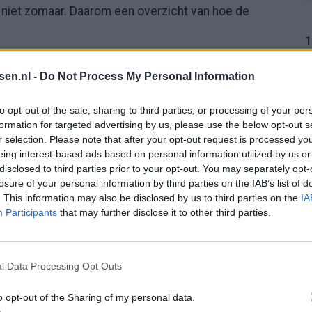
k niet zomaar. Daarom een overzicht van hoe de
1
 González?
tsen.nl -
Do Not Process My Personal Information
, is 1,93 meter lang en linksbenig. Bij Feyenoord
1
to opt-out of the sale, sharing to third parties, or processing of your per
024/25 rugnummer 15.
formation for targeted advertising by us, please use the below opt-out s
r selection. Please note that after your opt-out request is processed y
eld?
eing interest-based ads based on personal information utilized by us or
1
disclosed to third parties prior to your opt-out. You may separately opt-
losure of your personal information by third parties on the IAB’s list of
gen van Vista Alegre, Espanyol en Valencia. Zijn
. This information may also be disclosed by us to third parties on the
IA
e clubs:
Participants
that may further disclose it to other third parties.
1
l Data Processing Opt Outs
o opt-out of the Sharing of my personal data.
1