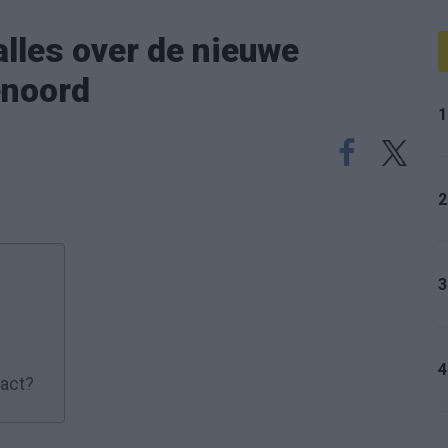
lles over de nieuwe
enoord
1
2
3
4
ract?