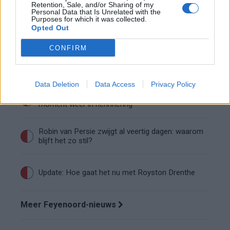
Retention, Sale, and/or Sharing of my
Personal Data that Is Unrelated with the
Conference League-ophef: Hamrun
Purposes for which it was collected.
uitgeschakeld na omstreden strafschop zonder
Opted Out
VAR
CONFIRM
Vier oud-Eredivisionisten kunnen
wereldkampioen worden
Data Deletion
Data Access
Privacy Policy
Afscheid Wellenreuther roept iconisch Ajax-
moment weer in herinnering
Robin van Persie zwijgt al veertig dagen: waarom
blijft het zo stil?
Update: Hoe gaat het nu met Royston Drenthe
Meer Feyenoord-nieuws