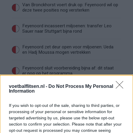
Van Bronckhorst voert druk op: Feyenoord wil op
deze twee posities nog versterken
Feyenoord incasseert miljoenen: transfer Leo
Sauer naar Stuttgart bijna rond
Feyenoord zet deur open voor miljoenen: Ueda
en Hadj Moussa mogen vertrekken
Feyenoord sluit voorbereiding bijna af: dit staat
er nog op het programma
voetbalflitsen.nl -
Do Not Process My Personal
Shaqueel van Persie ontkracht geruchten over
Information
keuze voor Marokko
If you wish to opt-out of the sale, sharing to third parties, or
Brengt Sporting Portugal Feyenoord in de
processing of your personal or sensitive information for
problemen rond Hadj Moussa?
targeted advertising by us, please use the below opt-out
section to confirm your selection. Please note that after your
opt-out request is processed you may continue seeing
Van droomtransfer tot contractontbinding: het