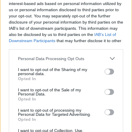
Feyenoord-verhaal van Calvin Stengs
interest-based ads based on personal information utilized by
us or personal information disclosed to third parties prior to
your opt-out. You may separately opt-out of the further
'Hij is weer gewoon mijn vader': Shaqueel
disclosure of your personal information by third parties on the
openhartig over Robin van Persie
IAB’s list of downstream participants. This information may
also be disclosed by us to third parties on the
IAB’s List of
Lille geeft niet op na afwijzing: komt er nieuw
Downstream Participants
that may further disclose it to other
bod op Gjivai Zechiël?
third parties.
Personal Data Processing Opt Outs
Been blikt terug op historische afstraffing: "Die
schaamte voel ik nog altijd"
I want to opt-out of the Sharing of my
personal data.
Opted In
Calvin Stengs opnieuw vader: bijzonder nieuws in
onzekere transferzomer
I want to opt-out of the Sale of my
Personal Data.
Opted In
Zoë Livay raakt draad kwijt tijdens open dag
Feyenoord na storing met autocue
I want to opt-out of processing my
Personal Data for Targeted Advertising.
Opted In
Wanneer is de loting voor de Champions
League? PSV en Feyenoord weten dan hun
I want to opt-out of Collection, Use,
tegenstanders