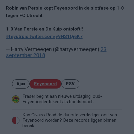
Robin van Persie kopt Feyenoord in de slotfase op 1-0
tegen FC Utrecht.
1-0 Van Persie en De Kuip ontploft!!
#feyutr
pic.twitter.com/y9HS1Qj6K7
— Harry Vermeegen (@harryvermeegen)
23
september 2018
Ajax
Feyenoord
PSV
Fraser begint aan nieuwe uitdaging: oud-
Feyenoorder tekent als bondscoach
Kan Givairo Read de duurste verdediger ooit van
Feyenoord worden? Deze records liggen binnen
bereik