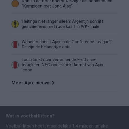
Ronald de Boer noemt Reiziger als bondscoach:
"Kampioen met Jong Ajax"
Heitinga niet langer alleen: Argentijn schrijft
geschiedenis met rode kaart in WK-finale
Wanneer speelt Ajax in de Conference League?
Dit zijn de belangrijke data
Tadic lonkt naar verrassende Eredivisie-
terugkeer: NEC onderzoekt komst van Ajax-
icoon
Meer Ajax-nieuws
Wat is voetbalflitsen?
Voetbalflitsen heeft maandelijks 1,4 miljoen unieke