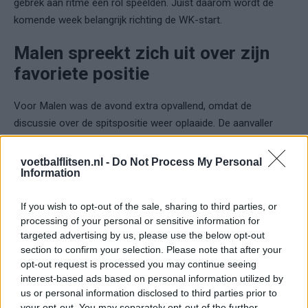
gebrek aan ritme een rol speelden. Juist daarom wordt de
komende week belangrijk richting de WK-start.
Malen spreekt zich uit over zijn
favoriete positie
Voor Malen was de avond extra opvallend, omdat de
discussie over de spitspositie weer oplaaide. De aanvaller
begon centraal in de aanval en liet na afloop doorschemeren
dat dat ook zijn voorkeursrol is.
voetbalflitsen.nl -
Do Not Process My Personal
Information
"Ik speel bij Roma in de spits. Daar voel ik me goed, dat is mijn
positie", zei Malen toen hem werd gevraagd naar de discussie
If you wish to opt-out of the sale, sharing to third parties, or
processing of your personal or sensitive information for
rond de centrumspits van Oranje.
targeted advertising by us, please use the below opt-out
section to confirm your selection. Please note that after your
Ondanks de nederlaag zag hij ook positieve punten. Zo was hij
opt-out request is processed you may continue seeing
tevreden over de samenwerking met Summerville. Volgens
interest-based ads based on personal information utilized by
Malen zorgde de debutant regelmatig voor dreiging en
us or personal information disclosed to third parties prior to
ontstonden er daardoor meerdere gevaarlijke situaties. Alleen
your opt-out. You may separately opt-out of the further