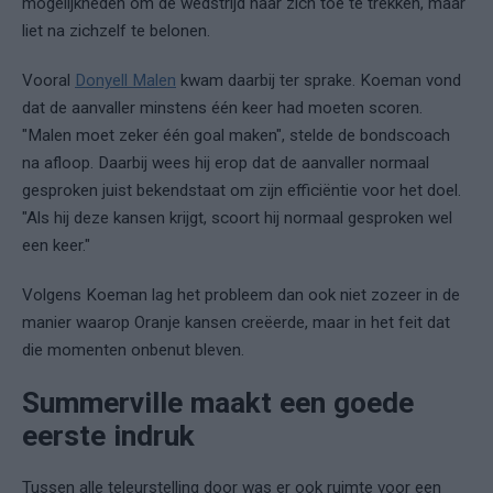
mogelijkheden om de wedstrijd naar zich toe te trekken, maar
liet na zichzelf te belonen.
Vooral
Donyell Malen
kwam daarbij ter sprake. Koeman vond
dat de aanvaller minstens één keer had moeten scoren.
"Malen moet zeker één goal maken", stelde de bondscoach
na afloop. Daarbij wees hij erop dat de aanvaller normaal
gesproken juist bekendstaat om zijn efficiëntie voor het doel.
"Als hij deze kansen krijgt, scoort hij normaal gesproken wel
een keer."
Volgens Koeman lag het probleem dan ook niet zozeer in de
manier waarop Oranje kansen creëerde, maar in het feit dat
die momenten onbenut bleven.
Summerville maakt een goede
eerste indruk
Tussen alle teleurstelling door was er ook ruimte voor een