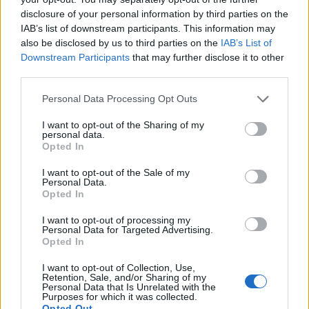
disclosure of your personal information by third parties on the
ontbrak uiteindelijk de afronding.
IAB’s list of downstream participants. This information may
also be disclosed by us to third parties on the
IAB’s List of
De Jong en Van Hecke zien geen
Downstream Participants
that may further disclose it to other
reden voor paniek
third parties.
Personal Data Processing Opt Outs
Binnen de spelersgroep overheerste na afloop geen gevoel
van crisis.
Frenkie de Jong
erkende dat Oranje beter moet,
I want to opt-out of the Sharing of my
personal data.
maar wilde de nederlaag niet groter maken dan nodig.
Opted In
"Het is niet dat we in zak en as zitten", stelde de middenvelder.
I want to opt-out of the Sale of my
Personal Data.
"We zijn teleurgesteld, maar er is nog niks verloren."
Opted In
De Jong zag vooral dat Oranje in de tweede helft slordiger
I want to opt-out of processing my
Personal Data for Targeted Advertising.
werd aan de bal en kansen liet liggen. Toch reist hij met
Opted In
vertrouwen naar de Verenigde Staten. "Ik voel me goed en
fris. Ik kijk ernaar uit en heb er nog steeds héél veel
I want to opt-out of Collection, Use,
Retention, Sale, and/or Sharing of my
vertrouwen in."
Personal Data that Is Unrelated with the
Purposes for which it was collected.
Opted Out