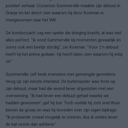
positief verhaal.
Crysencio Summerville
maakte zijn debuut in
Oranje en liet direct zien waarom hij door Koeman is
meegenomen naar het WK.
De bondscoach zag een speler die dreiging bracht, al was niet
alles perfect. "Ik vond Summerville bij momenten gevaarlijk en
soms ook een beetje slordig", zei Koeman. "Voor z'n debuut
heeft hij het prima gedaan. Hij heeft laten zien waarom hij erbij
zit."
Summerville zelf keek eveneens met gemengde gevoelens
terug op zijn eerste interland. De buitenspeler was trots op
zijn debuut, maar had die avond liever afgesloten met een
overwinning. "Ik had liever een debuut gehad waarbij we
hadden gewonnen", gaf hij toe. Toch voelde hij zich snel thuis
binnen de groep en was hij tevreden over zijn eigen bijdrage.
"Ik probeerde zoveel mogelijk te creëren, dus ik verlies liever
de bal voorin dan achterin."