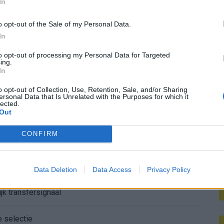
In
M
zijn voor succes in buitenland"
o opt-out of the Sale of my Personal Data.
In
to opt-out of processing my Personal Data for Targeted
ing.
In
o opt-out of Collection, Use, Retention, Sale, and/or Sharing
ersonal Data that Is Unrelated with the Purposes for which it
lected.
Out
kkelijk in de spitsenstrijd
CONFIRM
enthousiast over nieuwe spits Nacho Ferri
Afgewezen bod op Givairo Read onderstreept de stevige onderhandelingspositie van Feyenoord
Data Deletion
Data Access
Privacy Policy
jk transfersignaal
e selectie