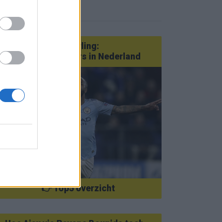
eer nieuws
Van Götze tot Sterling:
statementtransfers in Nederland
👉 Top5 overzicht