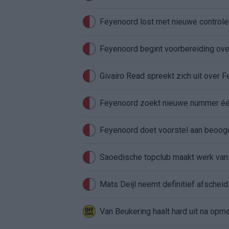
Feyenoord lost met nieuwe controleu
Feyenoord begint voorbereiding over
Givairo Read spreekt zich uit over 
Feyenoord zoekt nieuwe nummer één
Feyenoord doet voorstel aan beoog
Saoedische topclub maakt werk van
Mats Deijl neemt definitief afschei
Van Beukering haalt hard uit na opm