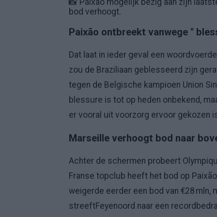
📸 Paixão mogelijk bezig aan zijn laatst
bod verhoogt.
Paixão ontbreekt vanwege '' bles
Dat laat in ieder geval een woordvoerde
zou de Braziliaan geblesseerd zijn gera
tegen de Belgische kampioen Union Sint
blessure is tot op heden onbekend, maa
er vooral uit voorzorg ervoor gekozen is
Marseille verhoogt bod naar bov
Achter de schermen probeert Olympique
Franse topclub heeft het bod op Paixã
weigerde eerder een bod van €28 mln, m
streeft
Feyenoord naar een recordbedra