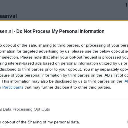
1
 aanval
1
 het oefenduel zaterdagmiddag tegen de Belgische
tsen.nl -
Do Not Process My Personal Information
n Slory in de aanval. Bijlow maakt zijn comeback in
to opt-out of the sale, sharing to third parties, or processing of your per
ken overigens nog.
formation for targeted advertising by us, please use the below opt-out s
r selection. Please note that after your opt-out request is processed y
1
eelen, Giersthove, Smal; Targhalline, Hwang, Steijn;
eing interest-based ads based on personal information utilized by us or
disclosed to third parties prior to your opt-out. You may separately opt-
losure of your personal information by third parties on the IAB’s list of
. This information may also be disclosed by us to third parties on the
IA
eev, Bossin, Otte, Plug, Candelaria, El Harmouz,
1
Participants
that may further disclose it to other third parties.
Rust, Zinhagel, Carranza, Carrillo.
l Data Processing Opt Outs
2
d laat zijn pony even grazen"
ek bij prijsuitreiking"
 sinds seizoen 2010
o opt-out of the Sharing of my personal data.
enoord: "Mijn gevoel zegt ja"