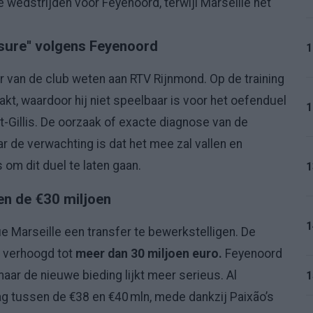
e wedstrijden voor Feyenoord, terwijl Marseille het
sure'' volgens Feyenoord
1
r van de club weten aan RTV Rijnmond. Op de training
akt, waardoor hij niet speelbaar is voor het oefenduel
1
-Gillis. De oorzaak of exacte diagnose van de
r de verwachting is dat het mee zal vallen en
 om dit duel te laten gaan.
1
en de €30 miljoen
1
 Marseille een transfer te bewerkstelligen. De
o verhoogd tot
meer dan 30 miljoen euro.
Feyenoord
aar de nieuwe bieding lijkt meer serieus. Al
1
g tussen de €38 en €40 mln, mede dankzij Paixão’s