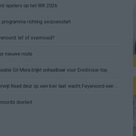
ord-spelers op het WK 2026
: programma richting seizoenstart
yenoord: lef of overmoed?
or nieuwe route
atie Gil Mora blijkt onhaalbaar voor Eredivisie-top
Dortmund lonkt naar Hadj Moussa, terwijl Read deur op een kier laat: wacht Feyenoord een drukke zomer?
enoords doelwit