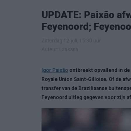
UPDATE: Paixão afw
Feyenoord; Feyenoor
Zaterdag 12 juli, 15:30 uur
Auteur: Lansana
Igor Paixão
ontbreekt opvallend in de
Royale Union Saint-Gilloise. Of de a
transfer van de Braziliaanse buitenspe
Feyenoord uitleg gegeven voor zijn a