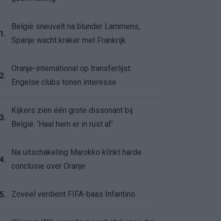
België sneuvelt na blunder Lammens,
1.
Spanje wacht kraker met Frankrijk
Oranje-international op transferlijst:
2.
Engelse clubs tonen interesse
Kijkers zien één grote dissonant bij
3.
België: ‘Haal hem er in rust af’
Na uitschakeling Marokko klinkt harde
4.
conclusie over Oranje
Zoveel verdient FIFA-baas Infantino
5.