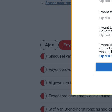
Opted 
Sneer naar top3: "Juist bij AZ moet je 
I want t
Opted 
I want 
Advertis
Opted 
Ajax
Feyenoord
PSV
I want t
of my P
was col
Opted 
Shaqueel van Persie meldt zich nadru
Feyenoord-supporters raken direct 
Feyenoord geeft met Zechiël duideli
Staf Van Bronckhorst rond: nu nog d