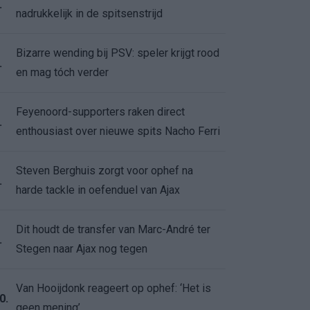
.
nadrukkelijk in de spitsenstrijd
Bizarre wending bij PSV: speler krijgt rood
.
en mag tóch verder
Feyenoord-supporters raken direct
.
enthousiast over nieuwe spits Nacho Ferri
Steven Berghuis zorgt voor ophef na
.
harde tackle in oefenduel van Ajax
Dit houdt de transfer van Marc-André ter
.
Stegen naar Ajax nog tegen
Van Hooijdonk reageert op ophef: ‘Het is
0.
geen mening’