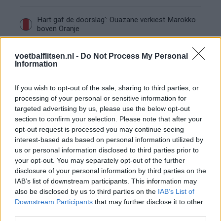
Hart gaf de doorslag': Ouazane verkiest Marokko
boven Oranje
Dit verdient Dusan Tadic bij NEC: salaris en
voetbalflitsen.nl -
Do Not Process My Personal
contractdetails
Information
If you wish to opt-out of the sale, sharing to third parties, or
Ajax dicht bij komst Arokodare: huurdeal met
processing of your personal or sensitive information for
koopoptie van 22 miljoen
targeted advertising by us, please use the below opt-out
section to confirm your selection. Please note that after your
Ajax helpt Burnley uit de brand met afgeknipte
opt-out request is processed you may continue seeing
sokken na blunder met tenues
interest-based ads based on personal information utilized by
us or personal information disclosed to third parties prior to
Hakim Ziyech verhuurt opnieuw luxe
your opt-out. You may separately opt-out of the further
appartement op Amsterdamse Zuidas
disclosure of your personal information by third parties on the
IAB’s list of downstream participants. This information may
also be disclosed by us to third parties on the
IAB’s List of
Marcos Leonardo laat eerste indruk achter bij
Downstream Participants
that may further disclose it to other
Ajax: 'Hier gaan fans van genieten'
third parties.