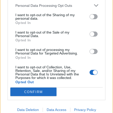
Resterend oefenprogramma Ajax: waar zijn de
Personal Data Processing Opt Outs
duels te zien
I want to opt-out of the Sharing of my
personal data.
Ajax groeit onder Míchel, maar transfermarkt
Opted In
blijft cruciaal
I want to opt-out of the Sale of my
Personal Data.
Ajax-talent Mohamed Abdalla schrijft Europese
Opted In
geschiedenis
I want to opt-out of processing my
Personal Data for Targeted Advertising.
Opted In
Shane Kluivert krijgt kans van Flick en begint in
de basis bij FC Barcelona
I want to opt-out of Collection, Use,
Retention, Sale, and/or Sharing of my
Personal Data that Is Unrelated with the
Servische media vergelijken Ajax-talent Abdellah
Purposes for which it was collected.
Ouazane met Lionel Messi
Opted Out
CONFIRM
Ajax zet grote stap richting volgende ronde na
ruime zege op Vojvodina
Data Deletion
Data Access
Privacy Policy
Dusan Tadic kijkt met bijzondere gevoelens naar