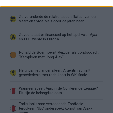
Ajax - Vojvodina
Zo veranderde de relatie tussen Rafael van der
Vaart en Sylvie Meis door de jaren heen
Zoveel staat er financieel op het spel voor Ajax
en FC Twente in Europa
Ronald de Boer noemt Reiziger als bondscoach:
"Kampioen met Jong Ajax"
Heitinga niet langer alleen: Argentijn schrijft
geschiedenis met rode kaart in WK-finale
Wanneer speelt Ajax in de Conference League?
Dit zijn de belangrijke data
Tadic lonkt naar verrassende Eredivisie-
terugkeer: NEC onderzoekt komst van Ajax-