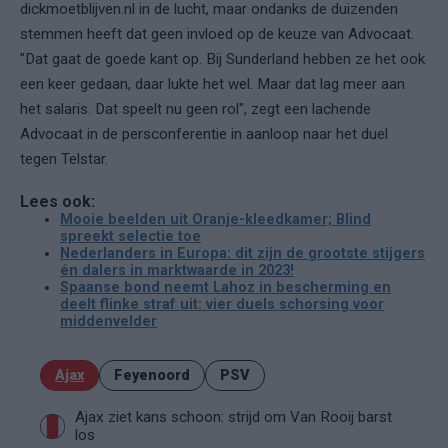
dickmoetblijven.nl in de lucht, maar ondanks de duizenden
stemmen heeft dat geen invloed op de keuze van Advocaat.
"Dat gaat de goede kant op. Bij Sunderland hebben ze het ook
een keer gedaan, daar lukte het wel. Maar dat lag meer aan
het salaris. Dat speelt nu geen rol", zegt een lachende
Advocaat in de persconferentie in aanloop naar het duel
tegen Telstar.
Lees ook:
Mooie beelden uit Oranje-kleedkamer; Blind
spreekt selectie toe
Nederlanders in Europa: dit zijn de grootste stijgers
én dalers in marktwaarde in 2023!
Spaanse bond neemt Lahoz in bescherming en
deelt flinke straf uit: vier duels schorsing voor
middenvelder
Ajax
Feyenoord
PSV
Ajax ziet kans schoon: strijd om Van Rooij barst
los