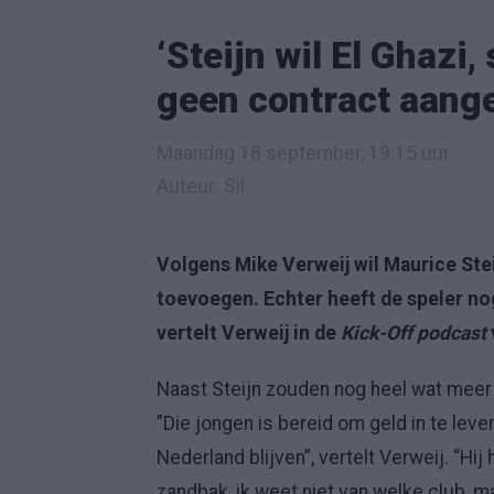
‘Steijn wil El Ghazi,
geen contract aang
Maandag 18 september, 19:15 uur
Auteur: Sil
Volgens Mike Verweij wil Maurice Stei
toevoegen. Echter heeft de speler no
vertelt Verweij in de
Kick-Off podcast
Naast Steijn zouden nog heel wat meer 
"Die jongen is bereid om geld in te leve
Nederland blijven”, vertelt Verweij. “Hi
zandbak, ik weet niet van welke club, maa