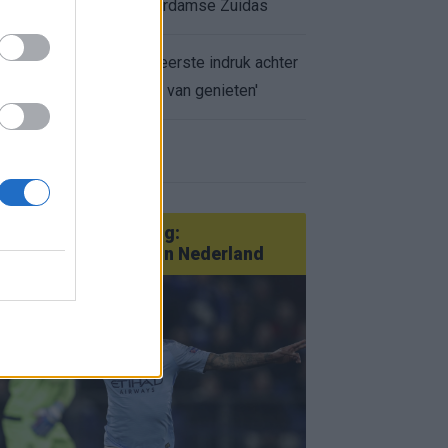
appartement op Amsterdamse Zuidas
Marcos Leonardo laat eerste indruk achter
bij Ajax: 'Hier gaan fans van genieten'
r nieuws
an Götze tot Sterling:
tatementtransfers in Nederland