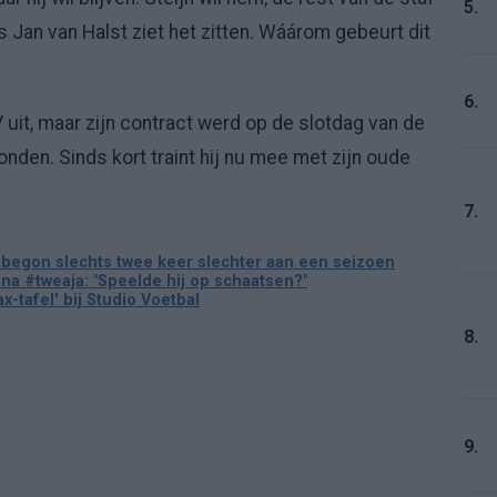
5.
s Jan van Halst ziet het zitten. Wáárom gebeurt dit
6.
uit, maar zijn contract werd op de slotdag van de
onden. Sinds kort traint hij nu mee met zijn oude
7.
x begon slechts twee keer slechter aan een seizoen
na #tweaja: "Speelde hij op schaatsen?"
ax-tafel' bij Studio Voetbal
8.
9.