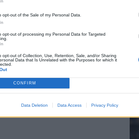
In
n schrijft geschiedenis met rode kaart in WK-finale
o opt-out of the Sale of my Personal Data.
In
20.
e League? Dit zijn de belangrijke data
to opt-out of processing my Personal Data for Targeted
ing.
In
isie-terugkeer: NEC onderzoekt komst van Ajax-icoon
Mee
o opt-out of Collection, Use, Retention, Sale, and/or Sharing
ersonal Data that Is Unrelated with the Purposes for which it
lected.
Out
V
s
CONFIRM
Data Deletion
Data Access
Privacy Policy