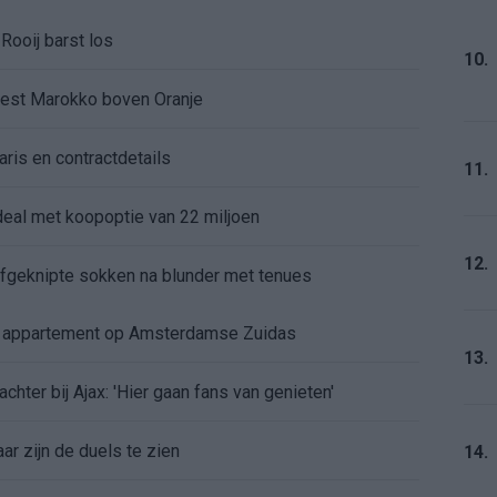
Rooij barst los
10.
kiest Marokko boven Oranje
aris en contractdetails
11.
rdeal met koopoptie van 22 miljoen
12.
 afgeknipte sokken na blunder met tenues
e appartement op Amsterdamse Zuidas
13.
chter bij Ajax: 'Hier gaan fans van genieten'
r zijn de duels te zien
14.