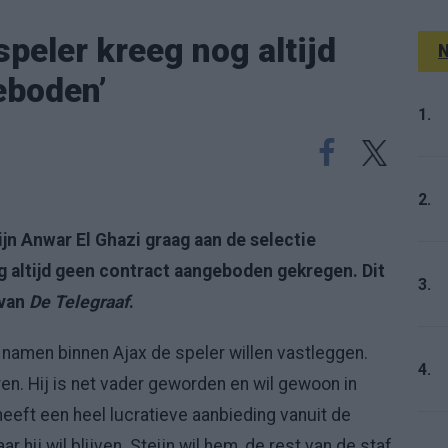
 speler kreeg nog altijd
N
eboden’
1.
2.
jn Anwar El Ghazi graag aan de selectie
g altijd geen contract aangeboden gekregen. Dit
3.
van
De Telegraaf
.
namen binnen Ajax de speler willen vastleggen.
4.
ren. Hij is net vader geworden en wil gewoon in
j heeft een heel lucratieve aanbieding vanuit de
r hij wil blijven. Steijn wil hem, de rest van de staf