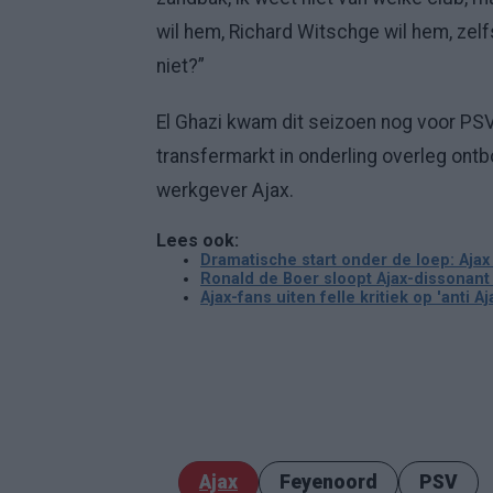
wil hem, Richard Witschge wil hem, zelf
niet?”
El Ghazi kwam dit seizoen nog voor PSV 
transfermarkt in onderling overleg ontb
werkgever Ajax.
Lees ook:
Dramatische start onder de loep: Aja
Ronald de Boer sloopt Ajax-dissonant 
Ajax-fans uiten felle kritiek op 'anti Aj
Ajax
Feyenoord
PSV