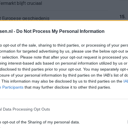
ermarkt blijft cruciaal
15.
ft Europese geschiedenis
tsen.nl -
Do Not Process My Personal Information
en begint in de basis bij FC Barcelona
16.
to opt-out of the sale, sharing to third parties, or processing of your per
alent Abdellah Ouazane met Lionel Messi
formation for targeted advertising by us, please use the below opt-out s
r selection. Please note that after your opt-out request is processed y
eing interest-based ads based on personal information utilized by us or
de ronde na ruime zege op Vojvodina
17.
disclosed to third parties prior to your opt-out. You may separately opt-
losure of your personal information by third parties on the IAB’s list of
voelens naar Ajax - Vojvodina
. This information may also be disclosed by us to third parties on the
IA
Participants
that may further disclose it to other third parties.
ael van der Vaart en Sylvie Meis door de jaren heen
18.
el voor Ajax en FC Twente in Europa
l Data Processing Opt Outs
o opt-out of the Sharing of my personal data.
 bondscoach: "Kampioen met Jong Ajax"
19.