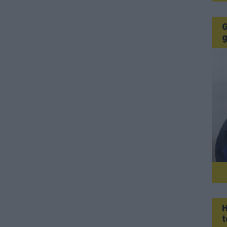
G
g
H
t