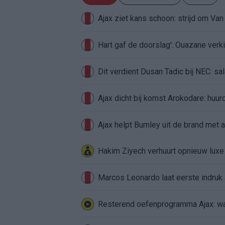
Ajax ziet kans schoon: strijd om Van 
Hart gaf de doorslag': Ouazane ver
Dit verdient Dusan Tadic bij NEC: sal
Ajax dicht bij komst Arokodare: huu
Ajax helpt Burnley uit de brand met
Hakim Ziyech verhuurt opnieuw lux
Marcos Leonardo laat eerste indruk a
Resterend oefenprogramma Ajax: waa