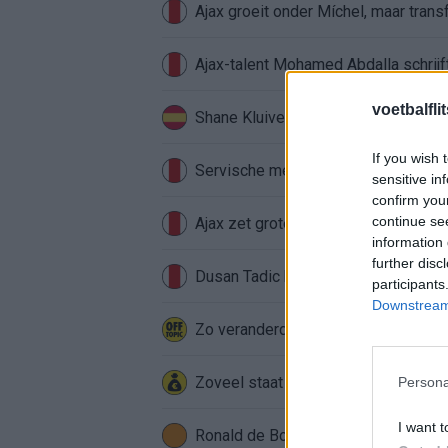
Ajax groeit onder Míchel, maar transf
Ajax-talent Mohamed Abdalla schrij
voetbalfli
Shane Kluivert krijgt kans van Flick 
If you wish 
Servische media vergelijken Ajax-t
sensitive in
confirm you
continue se
Ajax zet grote stap richting volgen
information 
further disc
Dusan Tadic kijkt met bijzondere ge
participants
Downstream 
Zo veranderde de relatie tussen Raf
Zoveel staat er financieel op het sp
Persona
I want t
Ronald de Boer noemt Reiziger als