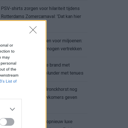
PSV-shirts zorgen voor hilariteit tijdens
Rotterdams Zomercarnaval: 'Dat kan hier
niet'
Feyenoord zet deur open voor miljoenen:
sonal or
Ueda en Hadj Moussa mogen vertrekken
ection to
ou may
 personal
Ajax helpt Burnley uit de brand met
out of the
afgeknipte sokken na blunder met tenues
 downstream
B’s List of
Feyenoord onder Van Bronckhorst nog
altijd ongeslagen: nieuwkomers geven
hoop
Hakim Ziyech verhuurt opnieuw luxe