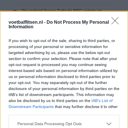
Dit verdient Dusan Tadic bij NEC: salaris en
contractdetails
voetbalflitsen.nl -
Do Not Process My Personal
Information
Ajax dicht bij komst Arokodare: huurdeal met
koopoptie van 22 miljoen
If you wish to opt-out of the sale, sharing to third parties, or
processing of your personal or sensitive information for
Ajax helpt Burnley uit de brand met afgeknipte
targeted advertising by us, please use the below opt-out
sokken na blunder met tenues
section to confirm your selection. Please note that after your
opt-out request is processed you may continue seeing
interest-based ads based on personal information utilized by
Hakim Ziyech verhuurt opnieuw luxe
appartement op Amsterdamse Zuidas
us or personal information disclosed to third parties prior to
your opt-out. You may separately opt-out of the further
disclosure of your personal information by third parties on the
Marcos Leonardo laat eerste indruk achter bij
IAB’s list of downstream participants. This information may
Ajax: 'Hier gaan fans van genieten'
also be disclosed by us to third parties on the
IAB’s List of
Downstream Participants
that may further disclose it to other
Resterend oefenprogramma Ajax: waar zijn de
third parties.
duels te zien
Personal Data Processing Opt Outs