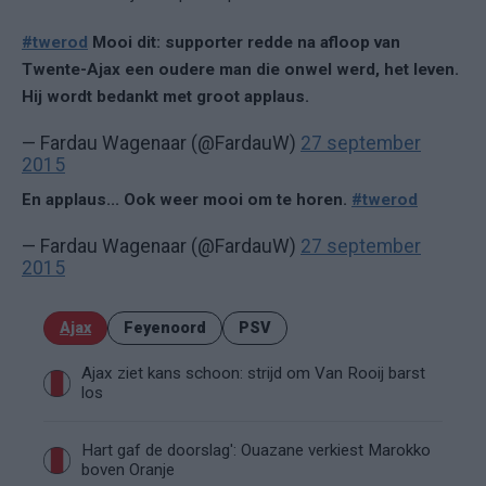
#twerod
Mooi dit: supporter redde na afloop van
Twente-Ajax een oudere man die onwel werd, het leven.
Hij wordt bedankt met groot applaus.
— Fardau Wagenaar (@FardauW)
27 september
2015
En applaus... Ook weer mooi om te horen.
#twerod
— Fardau Wagenaar (@FardauW)
27 september
2015
Ajax
Feyenoord
PSV
Ajax ziet kans schoon: strijd om Van Rooij barst
los
Hart gaf de doorslag': Ouazane verkiest Marokko
boven Oranje