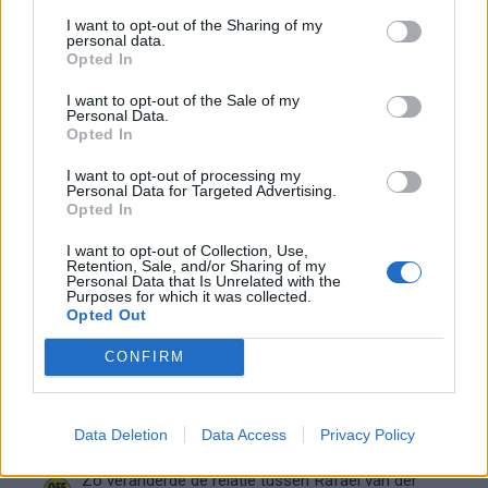
Ajax groeit onder Míchel, maar transfermarkt
I want to opt-out of the Sharing of my
blijft cruciaal
personal data.
Opted In
Ajax-talent Mohamed Abdalla schrijft Europese
I want to opt-out of the Sale of my
geschiedenis
Personal Data.
Opted In
Shane Kluivert krijgt kans van Flick en begint in
I want to opt-out of processing my
de basis bij FC Barcelona
Personal Data for Targeted Advertising.
Opted In
Servische media vergelijken Ajax-talent Abdellah
I want to opt-out of Collection, Use,
Retention, Sale, and/or Sharing of my
Ouazane met Lionel Messi
Personal Data that Is Unrelated with the
Purposes for which it was collected.
Opted Out
Ajax zet grote stap richting volgende ronde na
ruime zege op Vojvodina
CONFIRM
Dusan Tadic kijkt met bijzondere gevoelens naar
Ajax - Vojvodina
Data Deletion
Data Access
Privacy Policy
Zo veranderde de relatie tussen Rafael van der