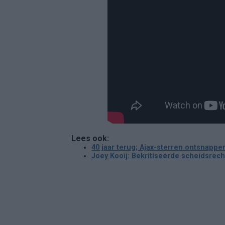
Lees ook:
40 jaar terug; Ajax-sterren ontsnappe
Joey Kooij: Bekritiseerde scheidsrec