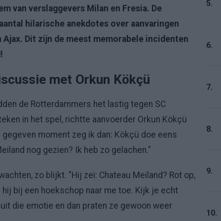
5.
tem van verslaggevers Milan en Fresia. De
n aantal hilarische anekdotes over aanvaringen
Ajax. Dit zijn de meest memorabele incidenten
6.
!
discussie met Orkun Kökçü
7.
dden de Rotterdammers het lastig tegen SC
steken in het spel, richtte aanvoerder Orkun Kökçü
8.
en gegeven moment zeg ik dan: Kökçü doe eens
eiland nog gezien? Ik heb zo gelachen."
9.
 wachten, zo blijkt. "Hij zei: Chateau Meiland? Rot op,
ij bij een hoekschop naar me toe. Kijk je echt
e uit die emotie en dan praten ze gewoon weer
10.