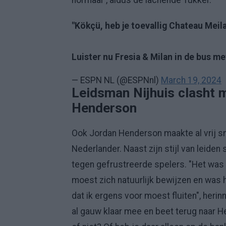
normaal", aldus de lachende Tukker.
"Kökçü, heb je toevallig Chateau Meil
Luister nu Fresia & Milan in de bus me
— ESPN NL (@ESPNnl)
March 19, 2024
Leidsman Nijhuis clasht 
Henderson
Ook Jordan Henderson maakte al vrij s
Nederlander. Naast zijn stijl van leiden
tegen gefrustreerde spelers. "Het was 
moest zich natuurlijk bewijzen en was h
dat ik ergens voor moest fluiten", herin
al gauw klaar mee en beet terug naar He