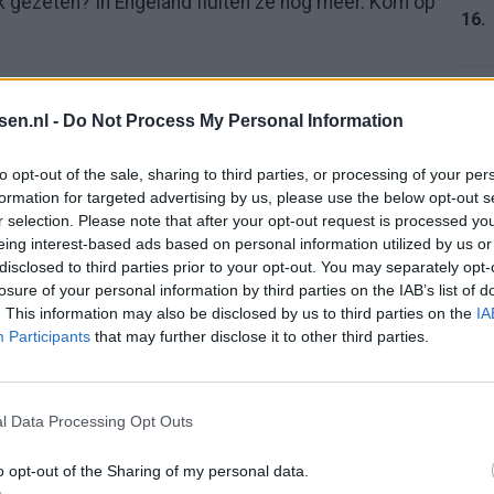
nk gezeten? In Engeland fluiten ze nog meer. Kom op
16.
 en collega Danny Makkelie hard aangepakt.
17.
tsen.nl -
Do Not Process My Personal Information
 met bier
to opt-out of the sale, sharing to third parties, or processing of your per
formation for targeted advertising by us, please use the below opt-out s
tbalseizoen 2022-2023 de leiding over een duel
r selection. Please note that after your opt-out request is processed y
18.
lay-offs om promotie/degradatie.
De Emmenaren
eing interest-based ads based on personal information utilized by us or
disclosed to third parties prior to your opt-out. You may separately opt-
h Stadion en de thuissupporters hadden de leidsman
losure of your personal information by third parties on the IAB’s list of
gens
De Telegraaf
werd zijn terugreis opgeschrikt
. This information may also be disclosed by us to third parties on the
IA
19.
Participants
that may further disclose it to other third parties.
auto ondergegooid met blikjes bier. Hij zou
 actie te komen, maar koos al snel eieren voor zijn
l Data Processing Opt Outs
20.
cident na NAC-FC Emmen waarbij auto van
o opt-out of the Sharing of my personal data.