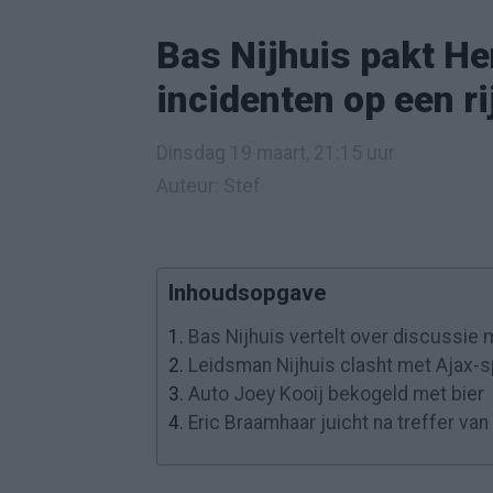
Bas Nijhuis pakt He
incidenten op een ri
Dinsdag 19 maart, 21:15 uur
Auteur: Stef
Inhoudsopgave
1.
Bas Nijhuis vertelt over discussie
2.
Leidsman Nijhuis clasht met Ajax-
3.
Auto Joey Kooij bekogeld met bier
4.
Eric Braamhaar juicht na treffer va