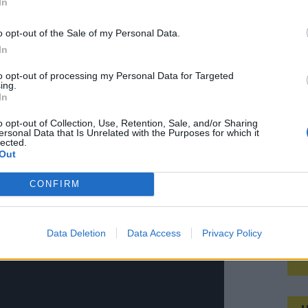
In
Volgens NAC ging het om een plastic beker en
Mee
 De Telegraaf verklaarden. NAC heeft excuses
o opt-out of the Sale of my Personal Data.
ifte.
https://t.co/KU5RP98bNg
In
V
to opt-out of processing my Personal Data for Targeted
s)
June 2, 2023
s
ing.
treffer van Ajax tegen PSV
In
o opt-out of Collection, Use, Retention, Sale, and/or Sharing
elijke momenten uit de historie. Scheidsrechter
ersonal Data that Is Unrelated with the Purposes for which it
lected.
 topper tussen PSV en Ajax in het Philips Stadion.
Out
a een schot van Kenneth Perez op het scorebord
CONFIRM
en dat de leidsman van dienst een juichende
j dat zijn reactie te maken had met het op juiste
Data Deletion
Data Access
Privacy Policy