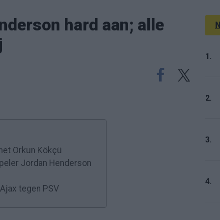
nderson hard aan; alle
N
j
1.
2.
3.
 met Orkun Kökçü
speler Jordan Henderson
4.
n Ajax tegen PSV