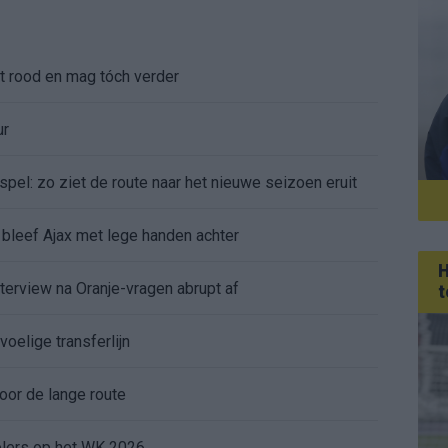
gt rood en mag tóch verder
ur
pel: zo ziet de route naar het nieuwe seizoen eruit
bleef Ajax met lege handen achter
H
nterview na Oranje-vragen abrupt af
t
voelige transferlijn
or de lange route
elers op het WK 2026