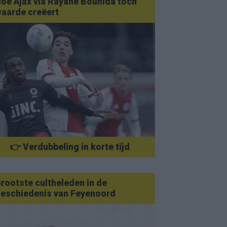
oe Ajax via Rayane Bounida toch
aarde creëert
👉 Verdubbeling in korte tijd
rootste cultheleden in de
eschiedenis van Feyenoord