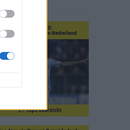
r nieuws
an Götze tot Sterling:
tatementtransfers in Nederland
👉 Top5 overzicht