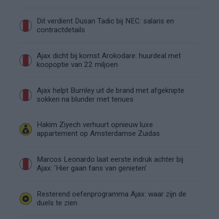
Dit verdient Dusan Tadic bij NEC: salaris en
contractdetails
Ajax dicht bij komst Arokodare: huurdeal met
koopoptie van 22 miljoen
Ajax helpt Burnley uit de brand met afgeknipte
sokken na blunder met tenues
Hakim Ziyech verhuurt opnieuw luxe
appartement op Amsterdamse Zuidas
Marcos Leonardo laat eerste indruk achter bij
Ajax: 'Hier gaan fans van genieten'
Resterend oefenprogramma Ajax: waar zijn de
duels te zien