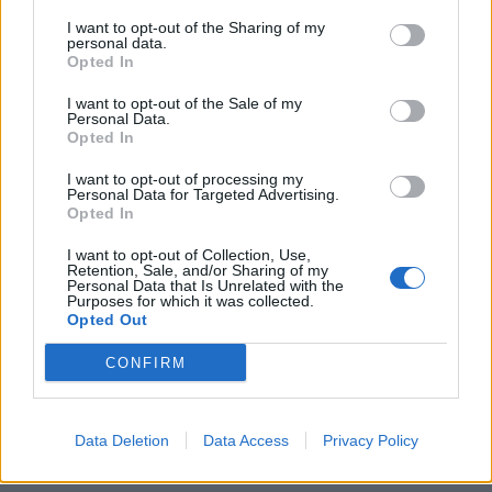
voor eerdere trainers.
I want to opt-out of the Sharing of my
personal data.
Opted In
Het idee dat je moet wachten tot iemand “af” is, past minder
bij de filosofie van de club.
I want to opt-out of the Sale of my
Personal Data.
Opted In
Maar ontwikkeling kent ook risico.
I want to opt-out of processing my
De echte vraag achter de naam
Personal Data for Targeted Advertising.
Opted In
De discussie rond Correia gaat minder over zijn kwaliteiten —
I want to opt-out of Collection, Use,
Retention, Sale, and/or Sharing of my
daarover klinkt vooral lof — en meer over timing.
Personal Data that Is Unrelated with the
Purposes for which it was collected.
Opted Out
Is dit het moment?
CONFIRM
Een stap naar een club als FC Utrecht, zoals Driessen
suggereert, zou een tussenlaag kunnen vormen.
Direct naar AZ betekent meteen opereren onder Europese
Data Deletion
Data Access
Privacy Policy
ambities.