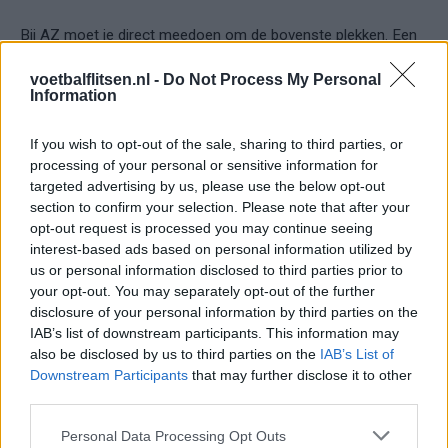
Bij AZ moet je direct meedoen om de bovenste plekken. Een
zevende plaats wordt kritisch bekeken.
Europese
voetbalflitsen.nl -
Do Not Process My Personal
teleurstellingen zoals tegen FC Noah blijven hangen bij het
Information
AZ-publiek
. Dat zagen we recent nog.
If you wish to opt-out of the sale, sharing to third parties, or
Voor een jonge trainer is dat een omgeving waarin elke
processing of your personal or sensitive information for
beslissing wordt uitvergroot.
targeted advertising by us, please use the below opt-out
section to confirm your selection. Please note that after your
Wat pleit vóór Correia?
opt-out request is processed you may continue seeing
interest-based ads based on personal information utilized by
us or personal information disclosed to third parties prior to
Hij heeft een herkenbare speelstijl.
your opt-out. You may separately opt-out of the further
Hij werkt graag met jonge spelers.
disclosure of your personal information by third parties on the
IAB’s list of downstream participants. This information may
Dat sluit aan bij de identiteit van AZ.
also be disclosed by us to third parties on the
IAB’s List of
Downstream Participants
that may further disclose it to other
Bovendien past het in de lijn van de club om niet automatisch
third parties.
voor gevestigde namen te kiezen. AZ gelooft vaker in
Personal Data Processing Opt Outs
ontwikkeling dan in reputatie. Dat geldt voor spelers. Dat gold