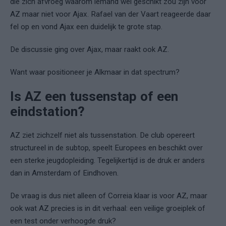
die zich afvroeg waarom iemand wél geschikt zou zijn voor
AZ maar niet voor Ajax. Rafael van der Vaart reageerde daar
fel op en vond Ajax een duidelijk te grote stap.
De discussie ging over Ajax, maar raakt ook AZ.
Want waar positioneer je Alkmaar in dat spectrum?
Is AZ een tussenstap of een
eindstation?
AZ ziet zichzelf niet als tussenstation. De club opereert
structureel in de subtop, speelt Europees en beschikt over
een sterke jeugdopleiding. Tegelijkertijd is de druk er anders
dan in Amsterdam of Eindhoven.
De vraag is dus niet alleen of Correia klaar is voor AZ, maar
ook wat AZ precies is in dit verhaal: een veilige groeiplek of
een test onder verhoogde druk?