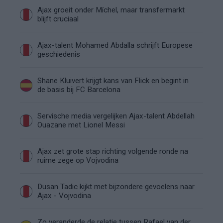
Ajax groeit onder Míchel, maar transfermarkt
blijft cruciaal
Ajax-talent Mohamed Abdalla schrijft Europese
geschiedenis
Shane Kluivert krijgt kans van Flick en begint in
de basis bij FC Barcelona
Servische media vergelijken Ajax-talent Abdellah
Ouazane met Lionel Messi
Ajax zet grote stap richting volgende ronde na
ruime zege op Vojvodina
Dusan Tadic kijkt met bijzondere gevoelens naar
Ajax - Vojvodina
Zo veranderde de relatie tussen Rafael van der