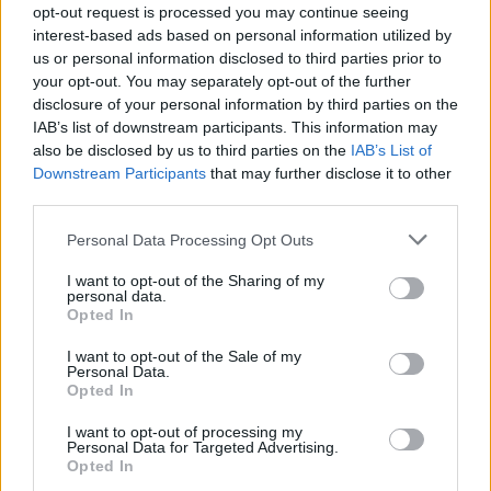
opt-out request is processed you may continue seeing
interest-based ads based on personal information utilized by
Van droomtransfer tot contractontbinding: het
Feyenoord-verhaal van Calvin Stengs
us or personal information disclosed to third parties prior to
your opt-out. You may separately opt-out of the further
disclosure of your personal information by third parties on the
'Hij is weer gewoon mijn vader': Shaqueel
IAB’s list of downstream participants. This information may
openhartig over Robin van Persie
also be disclosed by us to third parties on the
IAB’s List of
Downstream Participants
that may further disclose it to other
Lille geeft niet op na afwijzing: komt er nieuw
third parties.
bod op Gjivai Zechiël?
Personal Data Processing Opt Outs
Been blikt terug op historische afstraffing: "Die
I want to opt-out of the Sharing of my
schaamte voel ik nog altijd"
personal data.
Opted In
Calvin Stengs opnieuw vader: bijzonder nieuws in
I want to opt-out of the Sale of my
onzekere transferzomer
Personal Data.
Opted In
Zoë Livay raakt draad kwijt tijdens open dag
I want to opt-out of processing my
Feyenoord na storing met autocue
Personal Data for Targeted Advertising.
Opted In