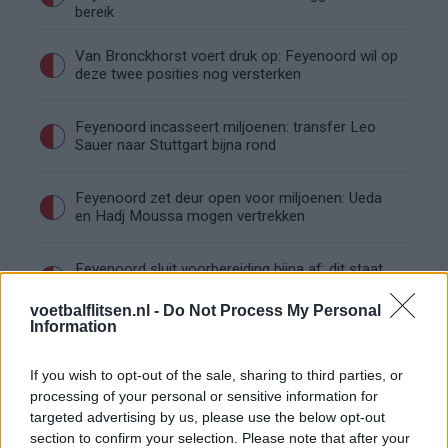
bereik
Van Bronckhorst voert druk op: Feyenoord wil op
deze twee posities nog versterken
Feyenoord incasseert miljoenen: transfer Leo
Sauer naar Stuttgart bijna rond
Feyenoord zet deur open voor miljoenen: Ueda
en Hadj Moussa mogen vertrekken
Feyenoord sluit voorbereiding bijna af: dit staat
er nog op het programma
voetbalflitsen.nl -
Do Not Process My Personal
Information
Shaqueel van Persie ontkracht geruchten over
keuze voor Marokko
If you wish to opt-out of the sale, sharing to third parties, or
processing of your personal or sensitive information for
Brengt Sporting Portugal Feyenoord in de
targeted advertising by us, please use the below opt-out
problemen rond Hadj Moussa?
section to confirm your selection. Please note that after your