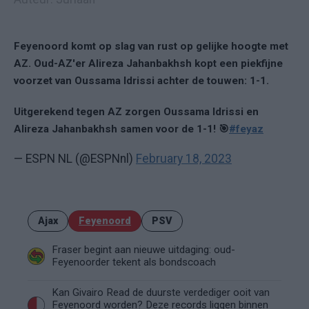
Feyenoord komt op slag van rust op gelijke hoogte met
AZ. Oud-AZ'er Alireza Jahanbakhsh kopt een piekfijne
voorzet van Oussama Idrissi achter de touwen: 1-1.
Uitgerekend tegen AZ zorgen Oussama Idrissi en
Alireza Jahanbakhsh samen voor de 1-1! 🎯
#feyaz
— ESPN NL (@ESPNnl)
February 18, 2023
Ajax
Feyenoord
PSV
Fraser begint aan nieuwe uitdaging: oud-
Feyenoorder tekent als bondscoach
Kan Givairo Read de duurste verdediger ooit van
Feyenoord worden? Deze records liggen binnen