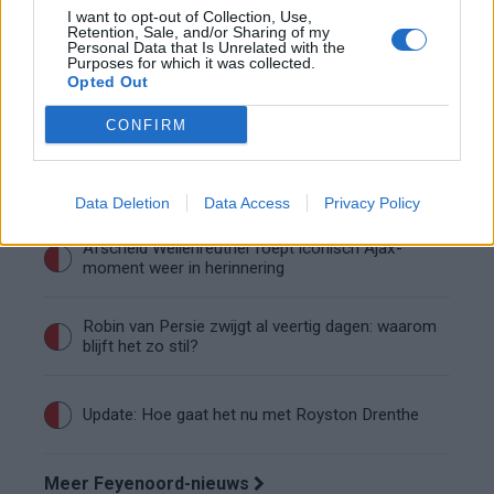
Wanneer is de loting voor de Champions
I want to opt-out of Collection, Use,
League? PSV en Feyenoord weten dan hun
Retention, Sale, and/or Sharing of my
tegenstanders
Personal Data that Is Unrelated with the
Purposes for which it was collected.
Conference League-ophef: Hamrun
Opted Out
uitgeschakeld na omstreden strafschop zonder
VAR
CONFIRM
Vier oud-Eredivisionisten kunnen
wereldkampioen worden
Data Deletion
Data Access
Privacy Policy
Afscheid Wellenreuther roept iconisch Ajax-
moment weer in herinnering
Robin van Persie zwijgt al veertig dagen: waarom
blijft het zo stil?
Update: Hoe gaat het nu met Royston Drenthe
Meer Feyenoord-nieuws