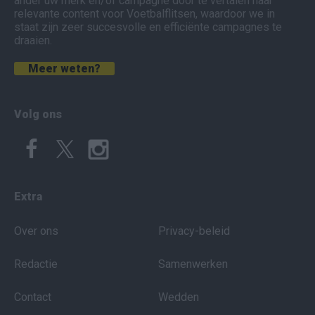
ander uw merk en/of campagne door te vertalen naar
relevante content voor Voetbalflitsen, waardoor we in
staat zijn zeer succesvolle en efficiënte campagnes te
draaien.
Meer weten?
Volg ons
Extra
Over ons
Privacy-beleid
Redactie
Samenwerken
Contact
Wedden