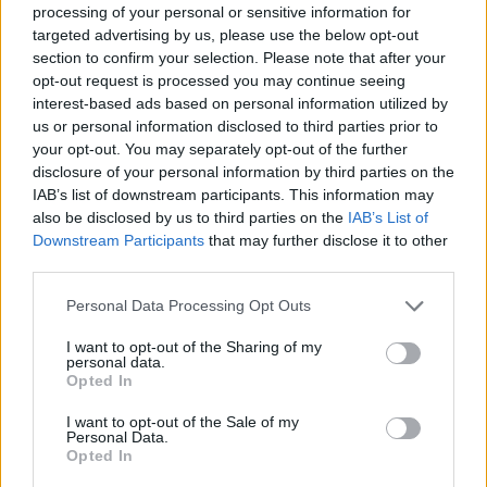
processing of your personal or sensitive information for
Shaqueel van Persie ontkracht geruchten over
targeted advertising by us, please use the below opt-out
keuze voor Marokko
section to confirm your selection. Please note that after your
opt-out request is processed you may continue seeing
Brengt Sporting Portugal Feyenoord in de
interest-based ads based on personal information utilized by
problemen rond Hadj Moussa?
us or personal information disclosed to third parties prior to
your opt-out. You may separately opt-out of the further
disclosure of your personal information by third parties on the
Van droomtransfer tot contractontbinding: het
Feyenoord-verhaal van Calvin Stengs
IAB’s list of downstream participants. This information may
also be disclosed by us to third parties on the
IAB’s List of
Downstream Participants
that may further disclose it to other
'Hij is weer gewoon mijn vader': Shaqueel
third parties.
openhartig over Robin van Persie
Personal Data Processing Opt Outs
Lille geeft niet op na afwijzing: komt er nieuw
bod op Gjivai Zechiël?
I want to opt-out of the Sharing of my
personal data.
Opted In
Been blikt terug op historische afstraffing: "Die
I want to opt-out of the Sale of my
schaamte voel ik nog altijd"
Personal Data.
Opted In
Calvin Stengs opnieuw vader: bijzonder nieuws in