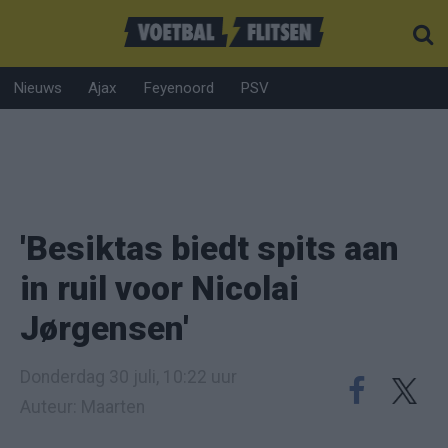
Nieuws
Ajax
Feyenoord
PSV
'Besiktas biedt spits aan
in ruil voor Nicolai
Jørgensen'
Donderdag 30 juli, 10:22 uur
Auteur: Maarten