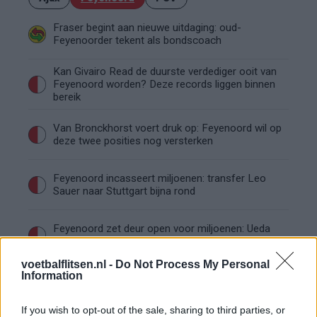
Fraser begint aan nieuwe uitdaging: oud-
Feyenoorder tekent als bondscoach
Kan Givairo Read de duurste verdediger ooit van
Feyenoord worden? Deze records liggen binnen
bereik
Van Bronckhorst voert druk op: Feyenoord wil op
deze twee posities nog versterken
Feyenoord incasseert miljoenen: transfer Leo
Sauer naar Stuttgart bijna rond
Feyenoord zet deur open voor miljoenen: Ueda
en Hadj Moussa mogen vertrekken
voetbalflitsen.nl -
Do Not Process My Personal
Information
Feyenoord sluit voorbereiding bijna af: dit staat
er nog op het programma
If you wish to opt-out of the sale, sharing to third parties, or