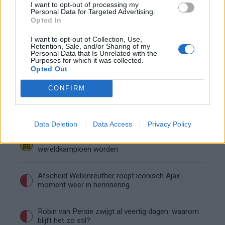
I want to opt-out of processing my
onzekere transferzomer
Personal Data for Targeted Advertising.
Opted In
Zoë Livay raakt draad kwijt tijdens open dag
I want to opt-out of Collection, Use,
Feyenoord na storing met autocue
Retention, Sale, and/or Sharing of my
Personal Data that Is Unrelated with the
Purposes for which it was collected.
Wanneer is de loting voor de Champions
Opted Out
League? PSV en Feyenoord weten dan hun
tegenstanders
CONFIRM
Conference League-ophef: Hamrun
uitgeschakeld na omstreden strafschop zonder
VAR
Data Deletion
Data Access
Privacy Policy
Vier oud-Eredivisionisten kunnen
wereldkampioen worden
Afscheid Wellenreuther roept iconisch Ajax-
moment weer in herinnering
Robin van Persie zwijgt al veertig dagen: waarom
blijft het zo stil?