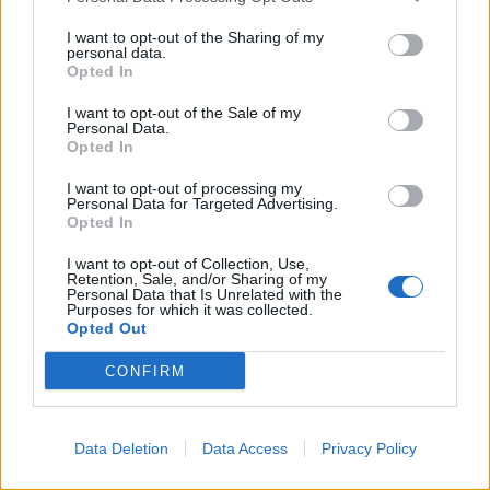
I want to opt-out of the Sharing of my
Nieuw spoor voor PSV: Kostic duikt op als
personal data.
serieuze optie
Opted In
I want to opt-out of the Sale of my
Italiaanse media: Perisic wacht op telefoontje
Personal Data.
van Internazionale
Opted In
I want to opt-out of processing my
Bosz wil niets weten van Oranje: PSV-trainer
Personal Data for Targeted Advertising.
kapt interview abrupt af
Opted In
I want to opt-out of Collection, Use,
Wanneer is de loting voor de Champions
Retention, Sale, and/or Sharing of my
League? PSV en Feyenoord weten dan hun
Personal Data that Is Unrelated with the
tegenstanders
Purposes for which it was collected.
Opted Out
Zo verliep de carrière van Armando Obispo bij
PSV
CONFIRM
Ajax en PSV strijden om Braziliaans talent met
Data Deletion
afkoopclausule van 80 miljoen
Data Access
Privacy Policy