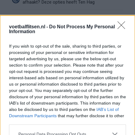
afhaakt? Deze opties heeft Ten Hag
PSV-shirts zorgen voor hilariteit tijdens
Rotterdams Zomercarnaval: 'Dat kan hier niet'
voetbalflitsen.nl -
Do Not Process My Personal
Information
Zorgen nemen toe bij PSV: Bosz snoeihard, fans
eisen defensieve versterkingen
If you wish to opt-out of the sale, sharing to third parties, or
processing of your personal or sensitive information for
targeted advertising by us, please use the below opt-out
Ooit de toekomst van PSV, nu op weg naar de
section to confirm your selection. Please note that after your
uitgang: het verhaal van Babadi
opt-out request is processed you may continue seeing
interest-based ads based on personal information utilized by
Van Bommel begint bij België met achterstand:
us or personal information disclosed to third parties prior to
niet tactisch, maar taalkundig
your opt-out. You may separately opt-out of the further
disclosure of your personal information by third parties on the
IAB’s list of downstream participants. This information may
Transferclausule Joey Veerman uitgelegd: voor
dit bedrag kan PSV'er vertrekken
also be disclosed by us to third parties on the
IAB’s List of
Downstream Participants
that may further disclose it to other
third parties.
Dit ziet de Belgische voetbalbond in Mark van
Bommel als nieuwe bondscoach
Personal Data Processing Opt Outs