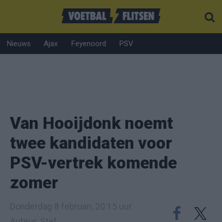
Nieuws
Ajax
Feyenoord
PSV
Van Hooijdonk noemt
twee kandidaten voor
PSV-vertrek komende
zomer
Donderdag 8 februari, 20:15 uur
Auteur: Stef