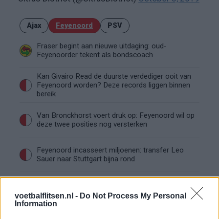
Ajax
Feyenoord
PSV
Fraser begint aan nieuwe uitdaging: oud-
Feyenoorder tekent als bondscoach
Kan Givairo Read de duurste verdediger ooit van
Feyenoord worden? Deze records liggen binnen
bereik
Van Bronckhorst voert druk op: Feyenoord wil op
deze twee posities nog versterken
Feyenoord incasseert miljoenen: transfer Leo
Sauer naar Stuttgart bijna rond
Feyenoord zet deur open voor miljoenen: Ueda
en Hadj Moussa mogen vertrekken
voetbalflitsen.nl -
Do Not Process My Personal
Information