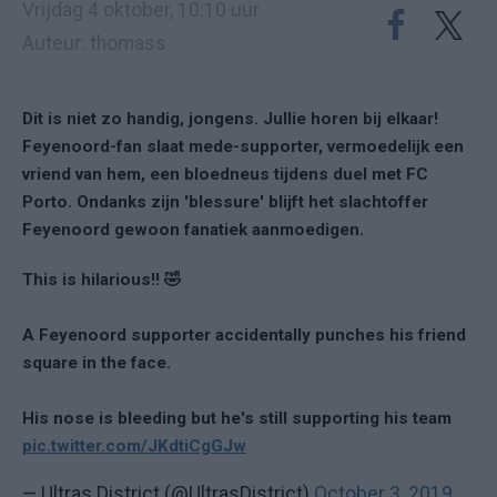
Vrijdag 4 oktober, 10:10 uur
Auteur: thomass
Dit is niet zo handig, jongens. Jullie horen bij elkaar!
Feyenoord-fan slaat mede-supporter, vermoedelijk een
vriend van hem, een bloedneus tijdens duel met FC
Porto. Ondanks zijn 'blessure' blijft het slachtoffer
Feyenoord gewoon fanatiek aanmoedigen.
This is hilarious!! 🤣
A Feyenoord supporter accidentally punches his friend
square in the face.
His nose is bleeding but he's still supporting his team
pic.twitter.com/JKdtiCgGJw
— Ultras District (@UltrasDistrict)
October 3, 2019