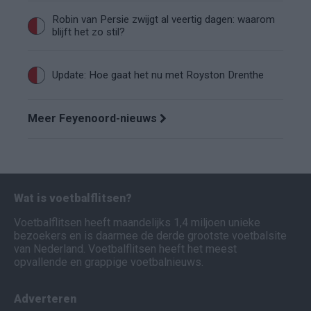
Robin van Persie zwijgt al veertig dagen: waarom
blijft het zo stil?
Update: Hoe gaat het nu met Royston Drenthe
Meer Feyenoord-nieuws
Wat is voetbalflitsen?
Voetbalflitsen heeft maandelijks 1,4 miljoen unieke
bezoekers en is daarmee de derde grootste voetbalsite
van Nederland. Voetbalflitsen heeft het meest
opvallende en grappige voetbalnieuws.
Adverteren