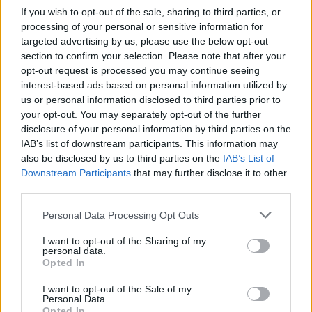
Feyenoord sluit voorbereiding bijna af: dit staat
If you wish to opt-out of the sale, sharing to third parties, or
er nog op het programma
processing of your personal or sensitive information for
targeted advertising by us, please use the below opt-out
Shaqueel van Persie ontkracht geruchten over
section to confirm your selection. Please note that after your
keuze voor Marokko
opt-out request is processed you may continue seeing
interest-based ads based on personal information utilized by
Brengt Sporting Portugal Feyenoord in de
us or personal information disclosed to third parties prior to
problemen rond Hadj Moussa?
your opt-out. You may separately opt-out of the further
disclosure of your personal information by third parties on the
IAB’s list of downstream participants. This information may
Van droomtransfer tot contractontbinding: het
also be disclosed by us to third parties on the
IAB’s List of
Feyenoord-verhaal van Calvin Stengs
Downstream Participants
that may further disclose it to other
third parties.
'Hij is weer gewoon mijn vader': Shaqueel
openhartig over Robin van Persie
Personal Data Processing Opt Outs
I want to opt-out of the Sharing of my
Lille geeft niet op na afwijzing: komt er nieuw
personal data.
bod op Gjivai Zechiël?
Opted In
I want to opt-out of the Sale of my
Been blikt terug op historische afstraffing: "Die
Personal Data.
schaamte voel ik nog altijd"
Opted In