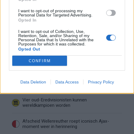
I want to opt-out of processing my
Calvin Stengs opnieuw vader: bijzonder nieuws in
Personal Data for Targeted Advertising.
Opted In
onzekere transferzomer
I want to opt-out of Collection, Use,
Retention, Sale, and/or Sharing of my
Zoë Livay raakt draad kwijt tijdens open dag
Personal Data that Is Unrelated with the
Feyenoord na storing met autocue
Purposes for which it was collected.
Opted Out
Wanneer is de loting voor de Champions
League? PSV en Feyenoord weten dan hun
CONFIRM
tegenstanders
Conference League-ophef: Hamrun
uitgeschakeld na omstreden strafschop zonder
Data Deletion
Data Access
Privacy Policy
VAR
Vier oud-Eredivisionisten kunnen
wereldkampioen worden
Afscheid Wellenreuther roept iconisch Ajax-
moment weer in herinnering