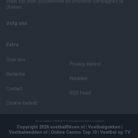
staat zijn zeer succesvolle en efficiënte campagnes te
draaien.
Volg ons
Extra
Over ons
Privacy-beleid
Redactie
Wedden
Contact
RSS Feed
Cookie-beleid
Copyright 2026 voetbalflitsen.nl
| Voetbalgokken
|
Voetbalwedden.nl
| Online Casino Top 10
| Voetbal op TV