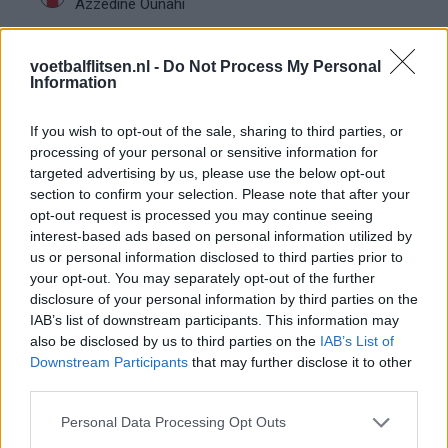
Azzedine Ounahi
Steven Berghuis zorgt voor ophef na harde
voetbalflitsen.nl -
Do Not Process My Personal
tackle in oefenduel van Ajax
Information
Dit houdt de transfer van Marc-André ter Stegen
If you wish to opt-out of the sale, sharing to third parties, or
naar Ajax nog tegen
processing of your personal or sensitive information for
targeted advertising by us, please use the below opt-out
section to confirm your selection. Please note that after your
De terugkeer van Daley Blind past in een groter
opt-out request is processed you may continue seeing
plan van Ajax
interest-based ads based on personal information utilized by
us or personal information disclosed to third parties prior to
Kritiek op Engels van Míchel genuanceerd: ‘Ajax-
your opt-out. You may separately opt-out of the further
spelers snappen dat echt wel’
disclosure of your personal information by third parties on the
IAB’s list of downstream participants. This information may
De eerste Míchel-dagen bij Ajax: Blind coacht,
also be disclosed by us to third parties on the
IAB’s List of
Gloukh krijgt standje en Ceballos wordt gebeld
Downstream Participants
that may further disclose it to other
third parties.
Steur kiest voor Newcastle na gemiste
Personal Data Processing Opt Outs
duidelijkheid bij Ajax