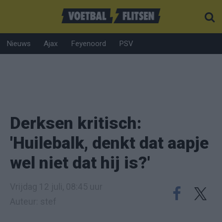
Nieuws
Ajax
Feyenoord
PSV
Derksen kritisch:
'Huilebalk, denkt dat aapje
wel niet dat hij is?'
Vrijdag 12 juli, 08:45 uur
Auteur: stef