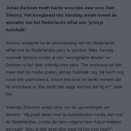
Johan Derksen heeft harde woorden over voor Xavi
Simons. Het boegbeeld van
Vandaag Inside
noemt de
aanvaller van het Nederlands elftal een ‘prinsje
huilebalk’.
Simons weigerde na de uitschakeling van het Nederlands
elftal met de Nederlandse pers te spreken. Mike Verweij
noemde Simons eerder al een ‘verongelijkte kleuter’ en
Derksen is het daar volledig mee eens. "Die snotneus wil niet
meer met de media praten, prinsje huilebalk zeg. Hij heeft nog
nooit iets gepresteerd, scoort één keer en denkt meteen dat
hij onmisbaar is. Wie denkt dat aapje wel niet dat hij is?", klink
het.
Valentijn Driessen snapt niets van de opmerkingen van
Simons: "Hij praat alleen met de buitenlandse media, niet met
de Nederlandse, omdat die hem volgens hem ‘kapot hebben
gemaakt’. Nou, ik heb geen idee waar hij het over heeft",