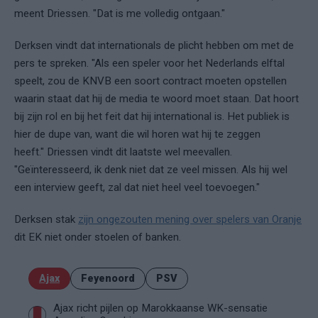
meent Driessen. "Dat is me volledig ontgaan."
Derksen vindt dat internationals de plicht hebben om met de
pers te spreken. "Als een speler voor het Nederlands elftal
speelt, zou de KNVB een soort contract moeten opstellen
waarin staat dat hij de media te woord moet staan. Dat hoort
bij zijn rol en bij het feit dat hij international is. Het publiek is
hier de dupe van, want die wil horen wat hij te zeggen
heeft." Driessen vindt dit laatste wel meevallen.
"Geïnteresseerd, ik denk niet dat ze veel missen. Als hij wel
een interview geeft, zal dat niet heel veel toevoegen."
Derksen stak
zijn ongezouten mening over spelers van Oranje
dit EK niet onder stoelen of banken.
Ajax
Feyenoord
PSV
Ajax richt pijlen op Marokkaanse WK-sensatie