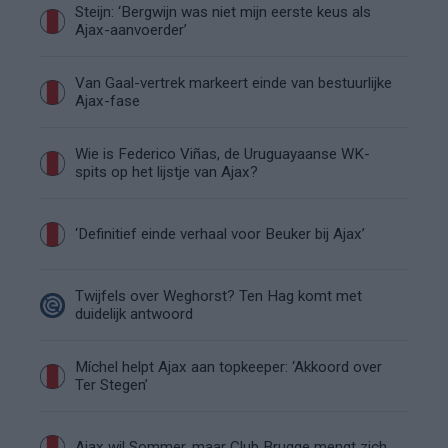
Steijn: ‘Bergwijn was niet mijn eerste keus als
Ajax-aanvoerder’
Van Gaal-vertrek markeert einde van bestuurlijke
Ajax-fase
Wie is Federico Viñas, de Uruguayaanse WK-
spits op het lijstje van Ajax?
‘Definitief einde verhaal voor Beuker bij Ajax’
Twijfels over Weghorst? Ten Hag komt met
duidelijk antwoord
Míchel helpt Ajax aan topkeeper: ‘Akkoord over
Ter Stegen’
Ajax wil Sommer, maar Club Brugge mengt zich