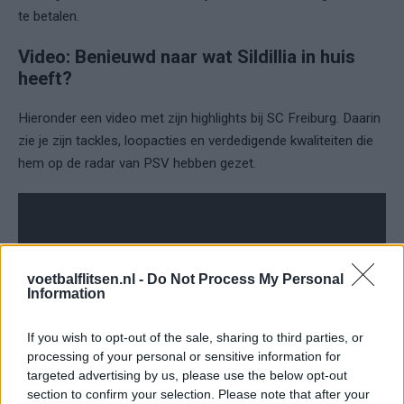
te betalen.
Video: Benieuwd naar wat Sildillia in huis
heeft?
Hieronder een video met zijn highlights bij SC Freiburg. Daarin
zie je zijn tackles, loopacties en verdedigende kwaliteiten die
hem op de radar van PSV hebben gezet.
voetbalflitsen.nl -
Do Not Process My Personal
Information
If you wish to opt-out of the sale, sharing to third parties, or
processing of your personal or sensitive information for
targeted advertising by us, please use the below opt-out
section to confirm your selection. Please note that after your