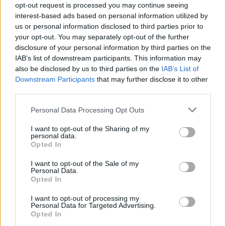
opt-out request is processed you may continue seeing
interest-based ads based on personal information utilized by
us or personal information disclosed to third parties prior to
your opt-out. You may separately opt-out of the further
disclosure of your personal information by third parties on the
Lees ook:
IAB’s list of downstream participants. This information may
Van Bommel offert miljoenenclausule op voor
also be disclosed by us to third parties on the
IAB’s List of
transfer naar PSV
Downstream Participants
that may further disclose it to other
PSV wil stunten met huurovereenkomst voor
third parties.
wonderkind Endrick
PSV troeft Feyenoord af: akkoord over komst van
Spaanse verdediger
Personal Data Processing Opt Outs
Dit zijn de 10 duurste uitgaande transfers van PSV
Karsdorp verkoopt villa binnen half jaar met tonnen
I want to opt-out of the Sharing of my
winst
personal data.
Opted In
Ajax
Feyenoord
PSV
I want to opt-out of the Sale of my
Personal Data.
Opted In
Daarom zit Peter Bosz niet op de bank bij PSV
tegen FC Eindhoven
I want to opt-out of processing my
Personal Data for Targeted Advertising.
Opted In
Welke keeper kiest FC Twente als Drommel