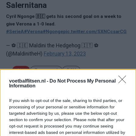
Salernitana
Cyril Ngonge 🇧🇪 gets his second goal on a week to
give Verona a 1-0 lead.
#SerieA
#Verona
#Ngonge
pic.twitter.com/SXNCcsarCG
— ⚽️ 🇮🇪 Maldini the Hedgehog 🇮🇹 ⚽️
(@MaldinitheH)
February 13, 2023
Ajax
Feyenoord
PSV
voetbalflitsen.nl -
Do Not Process My Personal
Ajax ziet kans schoon: strijd om Van Rooij barst
Information
los
If you wish to opt-out of the sale, sharing to third parties, or
Hart gaf de doorslag': Ouazane verkiest Marokko
processing of your personal or sensitive information for
boven Oranje
targeted advertising by us, please use the below opt-out
section to confirm your selection. Please note that after your
opt-out request is processed you may continue seeing
Dit verdient Dusan Tadic bij NEC: salaris en
contractdetails
interest-based ads based on personal information utilized by