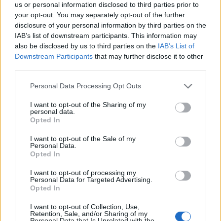
us or personal information disclosed to third parties prior to
your opt-out. You may separately opt-out of the further
Ajax dicht bij komst Arokodare: huurdeal met
disclosure of your personal information by third parties on the
koopoptie van 22 miljoen
IAB’s list of downstream participants. This information may
also be disclosed by us to third parties on the
IAB’s List of
Ajax helpt Burnley uit de brand met afgeknipte
Downstream Participants
that may further disclose it to other
sokken na blunder met tenues
third parties.
Personal Data Processing Opt Outs
Hakim Ziyech verhuurt opnieuw luxe
appartement op Amsterdamse Zuidas
I want to opt-out of the Sharing of my
personal data.
Opted In
Marcos Leonardo laat eerste indruk achter bij
Ajax: 'Hier gaan fans van genieten'
I want to opt-out of the Sale of my
Personal Data.
Opted In
Resterend oefenprogramma Ajax: waar zijn de
duels te zien
I want to opt-out of processing my
Personal Data for Targeted Advertising.
Opted In
Ajax groeit onder Míchel, maar transfermarkt
blijft cruciaal
I want to opt-out of Collection, Use,
Retention, Sale, and/or Sharing of my
Personal Data that Is Unrelated with the