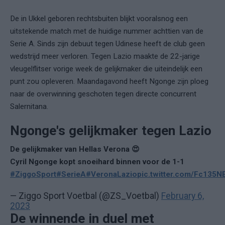
De in Ukkel geboren rechtsbuiten blijkt vooralsnog een
uitstekende match met de huidige nummer achttien van de
Serie A. Sinds zijn debuut tegen Udinese heeft de club geen
wedstrijd meer verloren. Tegen Lazio maakte de 22-jarige
vleugelflitser vorige week de gelijkmaker die uiteindelijk een
punt zou opleveren. Maandagavond heeft Ngonge zijn ploeg
naar de overwinning geschoten tegen directe concurrent
Salernitana.
Ngonge's gelijkmaker tegen Lazio
De gelijkmaker van Hellas Verona 😍
Cyril Ngonge kopt snoeihard binnen voor de 1-1
#ZiggoSport
#SerieA
#VeronaLazio
pic.twitter.com/Fc135N
— Ziggo Sport Voetbal (@ZS_Voetbal)
February 6,
2023
De winnende in duel met