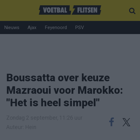
Nieuws
Ajax
Feyenoord
PSV
Boussatta over keuze
Mazraoui voor Marokko:
"Het is heel simpel"
Zondag 2 september, 11:26 uur
Auteur: Hein