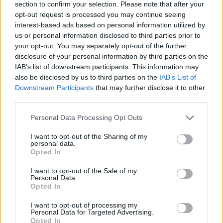
section to confirm your selection. Please note that after your
opt-out request is processed you may continue seeing
Steur kiest voor Newcastle na gemiste
interest-based ads based on personal information utilized by
duidelijkheid bij Ajax
us or personal information disclosed to third parties prior to
your opt-out. You may separately opt-out of the further
disclosure of your personal information by third parties on the
Blind kan bij Ajax de speler naast Míchel worden
IAB’s list of downstream participants. This information may
also be disclosed by us to third parties on the
IAB’s List of
Downstream Participants
that may further disclose it to other
“Twente was toen niet haalbaar”: Weghorst blikt
third parties.
terug op Ajax-keuze
Personal Data Processing Opt Outs
De transferprioriteiten van Ajax worden steeds
duidelijker
I want to opt-out of the Sharing of my
personal data.
Opted In
Ajax begint voorbereiding met nederlaag: zo ziet
de route naar PEC eruit
I want to opt-out of the Sale of my
Personal Data.
Opted In
Zo overtuigde PSV Sven Mijnans en bleef Ajax
met lege handen achter
I want to opt-out of processing my
Personal Data for Targeted Advertising.
Opted In