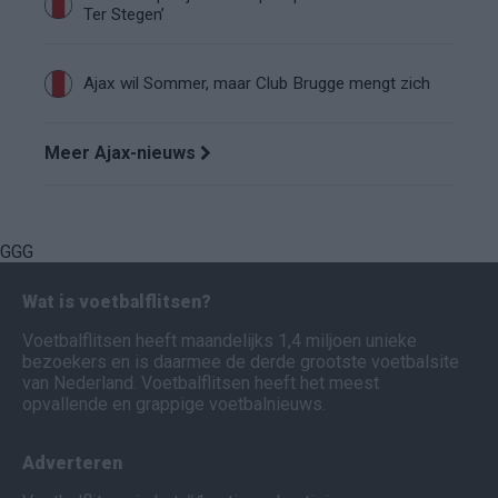
Ter Stegen’
Ajax wil Sommer, maar Club Brugge mengt zich
Meer Ajax-nieuws
GGG
Wat is voetbalflitsen?
Voetbalflitsen heeft maandelijks 1,4 miljoen unieke
bezoekers en is daarmee de derde grootste voetbalsite
van Nederland. Voetbalflitsen heeft het meest
opvallende en grappige voetbalnieuws.
Adverteren