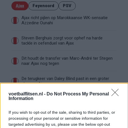
Ajax
Feyenoord
PSV
Ajax richt pijlen op Marokkaanse WK-sensatie
Azzedine Ounahi
Steven Berghuis zorgt voor ophef na harde
tackle in oefenduel van Ajax
Dit houdt de transfer van Marc-André ter Stegen
naar Ajax nog tegen
De terugkeer van Daley Blind past in een groter
plan van Ajax
voetbalflitsen.nl -
Do Not Process My Personal
Information
Kritiek op Engels van Míchel genuanceerd: ‘Ajax-
spelers snappen dat echt wel’
If you wish to opt-out of the sale, sharing to third parties, or
processing of your personal or sensitive information for
De eerste Míchel-dagen bij Ajax: Blind coacht,
Gloukh krijgt standje en Ceballos wordt gebeld
targeted advertising by us, please use the below opt-out