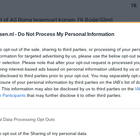
16.
imt of AS Roma tegemoet komen. FK Bodø/Glimt
door thuis met 2-1 te winnen en het uitduel gelijk
17.
tsen.nl -
Do Not Process My Personal Information
ronde ook af naar Nederland. De Italiaanse ploeg
sse door een plek in de kwartfinale te verzilveren.
to opt-out of the sale, sharing to third parties, or processing of your per
formation for targeted advertising by us, please use the below opt-out s
staat zesde in de Serie A.
r selection. Please note that after your opt-out request is processed y
18.
eing interest-based ads based on personal information utilized by us or
disclosed to third parties prior to your opt-out. You may separately opt-
losure of your personal information by third parties on the IAB’s list of
. This information may also be disclosed by us to third parties on the
IA
19.
Participants
that may further disclose it to other third parties.
l Data Processing Opt Outs
20.
gt rood en mag tóch verder
o opt-out of the Sharing of my personal data.