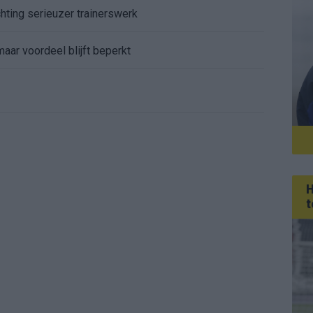
chting serieuzer trainerswerk
aar voordeel blijft beperkt
H
t