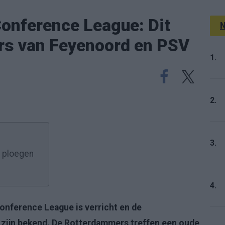
Conference League: Dit
N
ers van Feyenoord en PSV
1.
2.
3.
 ploegen
4.
Conference League is verricht en de
zijn bekend. De Rotterdammers treffen een oude