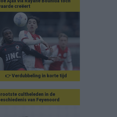
oe Ajax via Rayane Bounida toch
aarde creëert
👉 Verdubbeling in korte tijd
rootste cultheleden in de
eschiedenis van Feyenoord