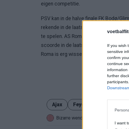
eigen competitie.
PSV kan in de halve finale FK Bodø/Gl
rekende in de laatste zestien af met AZ 
voetbalfli
te spelen. AS Roma reisde in de vorige 
scoorde in de laatste minuut tegen Vite
If you wish 
sensitive in
Roma is erg wisselvallig dit seizoen en 
confirm you
continue se
information 
further disc
participants
Downstream 
Ajax
Feyenoord
PSV
Persona
Bizarre wending bij PSV: speler krij
I want t