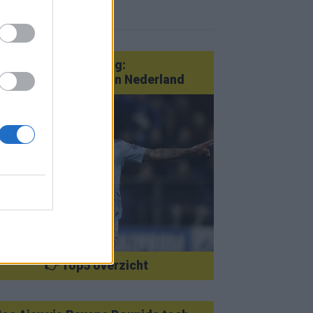
r nieuws
an Götze tot Sterling:
tatementtransfers in Nederland
👉 Top5 overzicht