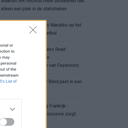
Waarom WK-records meer betekenen dan
alleen een plek in de statistieken
Voor de Schilderswijk is Marokko op het
WK meer dan alleen voetbal
sonal or
Afgewezen bod op Givairo Read
ection to
onderstreept de stevige
ou may
 personal
onderhandelingspositie van Feyenoord
out of the
 downstream
B’s List of
De terugkeer van Daley Blind past in een
groter plan van Ajax
Waarom de arbitrage bij Frankrijk -
Marokko voor zoveel discussie zorgt