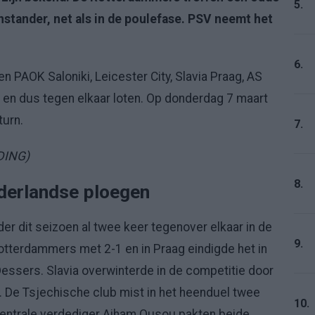
5.
nstander, net als in de poulefase. PSV neemt het
6.
 PAOK Saloniki, Leicester City, Slavia Praag, AS
 en dus tegen elkaar loten. Op donderdag 7 maart
turn.
7.
DING)
8.
derlandse ploegen
er dit seizoen al twee keer tegenover elkaar in de
9.
tterdammers met 2-1 en in Praag eindigde het in
Dessers. Slavia overwinterde in de competitie door
 De Tsjechische club mist in het heenduel twee
10.
 centrale verdediger Aiham Ousou pakten beide