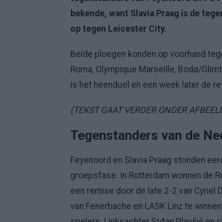
bekende, want Slavia Praag is de tege
op tegen Leicester City.
Beide ploegen konden op voorhand tegen
Roma, Olympique Marseille, Bodø/Glimt
is het heenduel en een week later de re
(TEKST GAAT VERDER ONDER AFBEEL
Tegenstanders van de Ne
Feyenoord en Slavia Praag stonden eerd
groepsfase. In Rotterdam wonnen de Ro
een remise door de late 2-2 van Cyriel 
van Fenerbache en LASK Linz te winnen.
spelers. Linksachter Srđan Plavšić en