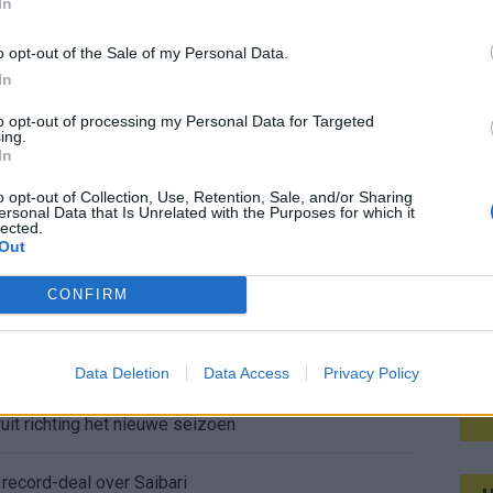
In
Mee
ur
o opt-out of the Sale of my Personal Data.
pel: zo ziet de route naar het nieuwe seizoen eruit
In
V
to opt-out of processing my Personal Data for Targeted
s
bleef Ajax met lege handen achter
ing.
In
nterview na Oranje-vragen abrupt af
o opt-out of Collection, Use, Retention, Sale, and/or Sharing
ersonal Data that Is Unrelated with the Purposes for which it
lected.
Out
voelige transferlijn
CONFIRM
or de lange route
elers op het WK 2026
Data Deletion
Data Access
Privacy Policy
uit richting het nieuwe seizoen
ecord-deal over Saibari