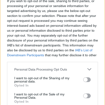
If you wish to opt-out of the sale, sharing to third parties, or
processing of your personal or sensitive information for
Marcos Leonardo laat eerste indruk achter bij
targeted advertising by us, please use the below opt-out
Ajax: 'Hier gaan fans van genieten'
section to confirm your selection. Please note that after your
opt-out request is processed you may continue seeing
interest-based ads based on personal information utilized by
Resterend oefenprogramma Ajax: waar zijn de
us or personal information disclosed to third parties prior to
duels te zien
your opt-out. You may separately opt-out of the further
disclosure of your personal information by third parties on the
Ajax groeit onder Míchel, maar transfermarkt
IAB’s list of downstream participants. This information may
blijft cruciaal
also be disclosed by us to third parties on the
IAB’s List of
Downstream Participants
that may further disclose it to other
third parties.
Ajax-talent Mohamed Abdalla schrijft Europese
geschiedenis
Personal Data Processing Opt Outs
Shane Kluivert krijgt kans van Flick en begint in
I want to opt-out of the Sharing of my
personal data.
de basis bij FC Barcelona
Opted In
Servische media vergelijken Ajax-talent Abdellah
I want to opt-out of the Sale of my
Personal Data.
Ouazane met Lionel Messi
Opted In