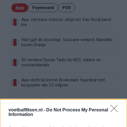
Ajax
Feyenoord
PSV
Ajax ziet kans schoon: strijd om Van Rooij barst
los
Hart gaf de doorslag': Ouazane verkiest Marokko
boven Oranje
Dit verdient Dusan Tadic bij NEC: salaris en
contractdetails
Ajax dicht bij komst Arokodare: huurdeal met
koopoptie van 22 miljoen
Ajax helpt Burnley uit de brand met afgeknipte
sokken na blunder met tenues
voetbalflitsen.nl -
Do Not Process My Personal
Information
Hakim Ziyech verhuurt opnieuw luxe
appartement op Amsterdamse Zuidas