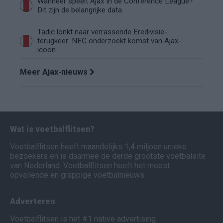
Wanneer speelt Ajax in de Conference League?
Dit zijn de belangrijke data
Tadic lonkt naar verrassende Eredivisie-
terugkeer: NEC onderzoekt komst van Ajax-
icoon
Meer Ajax-nieuws
Wat is voetbalflitsen?
Voetbalflitsen heeft maandelijks 1,4 miljoen unieke
bezoekers en is daarmee de derde grootste voetbalsite
van Nederland. Voetbalflitsen heeft het meest
opvallende en grappige voetbalnieuws.
Adverteren
Voetbalflitsen is het #1 native advertising