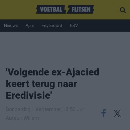
Nieuws
Ajax
Feyenoord
PSV
'Volgende ex-Ajacied
keert terug naar
Eredivisie'
Donderdag 1 september, 13:50 uur
Auteur: Willem