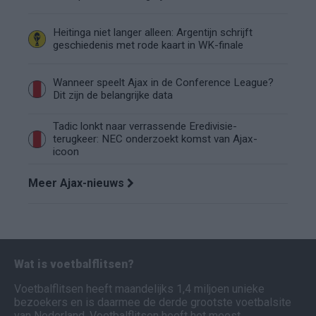
Heitinga niet langer alleen: Argentijn schrijft
geschiedenis met rode kaart in WK-finale
Wanneer speelt Ajax in de Conference League?
Dit zijn de belangrijke data
Tadic lonkt naar verrassende Eredivisie-
terugkeer: NEC onderzoekt komst van Ajax-
icoon
Meer Ajax-nieuws
Wat is voetbalflitsen?
Voetbalflitsen heeft maandelijks 1,4 miljoen unieke
bezoekers en is daarmee de derde grootste voetbalsite
van Nederland. Voetbalflitsen heeft het meest