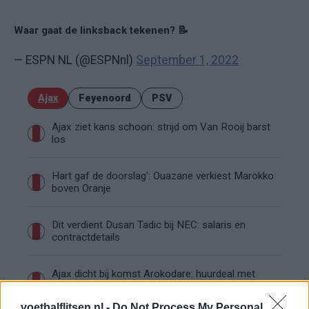
Waar gaat de linksback tekenen? 📝
— ESPN NL (@ESPNnl)
September 1, 2022
Ajax
Feyenoord
PSV
Ajax ziet kans schoon: strijd om Van Rooij barst
los
Hart gaf de doorslag': Ouazane verkiest Marokko
boven Oranje
Dit verdient Dusan Tadic bij NEC: salaris en
contractdetails
Ajax dicht bij komst Arokodare: huurdeal met
koopoptie van 22 miljoen
voetbalflitsen.nl -
Do Not Process My Personal