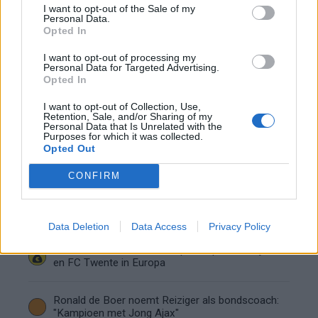
I want to opt-out of the Sale of my
de basis bij FC Barcelona
Personal Data.
Opted In
Servische media vergelijken Ajax-talent Abdellah
I want to opt-out of processing my
Ouazane met Lionel Messi
Personal Data for Targeted Advertising.
Opted In
Ajax zet grote stap richting volgende ronde na
I want to opt-out of Collection, Use,
ruime zege op Vojvodina
Retention, Sale, and/or Sharing of my
Personal Data that Is Unrelated with the
Purposes for which it was collected.
Opted Out
Dusan Tadic kijkt met bijzondere gevoelens naar
Ajax - Vojvodina
CONFIRM
Zo veranderde de relatie tussen Rafael van der
Vaart en Sylvie Meis door de jaren heen
Data Deletion
Data Access
Privacy Policy
Zoveel staat er financieel op het spel voor Ajax
en FC Twente in Europa
Ronald de Boer noemt Reiziger als bondscoach:
"Kampioen met Jong Ajax"