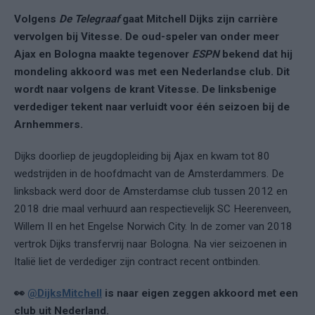
Volgens
De Telegraaf
gaat Mitchell Dijks zijn carrière
vervolgen bij Vitesse. De oud-speler van onder meer
Ajax en Bologna maakte tegenover
ESPN
bekend dat hij
mondeling akkoord was met een Nederlandse club. Dit
wordt naar volgens de krant Vitesse. De linksbenige
verdediger tekent naar verluidt voor één seizoen bij de
Arnhemmers.
Dijks doorliep de jeugdopleiding bij Ajax en kwam tot 80
wedstrijden in de hoofdmacht van de Amsterdammers. De
linksback werd door de Amsterdamse club tussen 2012 en
2018 drie maal verhuurd aan respectievelijk SC Heerenveen,
Willem II en het Engelse Norwich City. In de zomer van 2018
vertrok Dijks transfervrij naar Bologna. Na vier seizoenen in
Italië liet de verdediger zijn contract recent ontbinden.
👀
@DijksMitchell
is naar eigen zeggen akkoord met een
club uit Nederland.