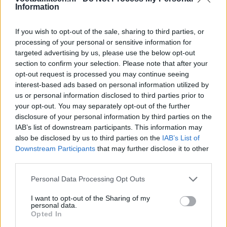
Information
Ajax helpt Burnley uit de brand met afgeknipte
sokken na blunder met tenues
If you wish to opt-out of the sale, sharing to third parties, or
processing of your personal or sensitive information for
Hakim Ziyech verhuurt opnieuw luxe
targeted advertising by us, please use the below opt-out
appartement op Amsterdamse Zuidas
section to confirm your selection. Please note that after your
opt-out request is processed you may continue seeing
Marcos Leonardo laat eerste indruk achter bij
interest-based ads based on personal information utilized by
Ajax: 'Hier gaan fans van genieten'
us or personal information disclosed to third parties prior to
your opt-out. You may separately opt-out of the further
disclosure of your personal information by third parties on the
Resterend oefenprogramma Ajax: waar zijn de
duels te zien
IAB’s list of downstream participants. This information may
also be disclosed by us to third parties on the
IAB’s List of
Downstream Participants
that may further disclose it to other
Ajax groeit onder Míchel, maar transfermarkt
third parties.
blijft cruciaal
Personal Data Processing Opt Outs
Ajax-talent Mohamed Abdalla schrijft Europese
I want to opt-out of the Sharing of my
geschiedenis
personal data.
Opted In
Shane Kluivert krijgt kans van Flick en begint in