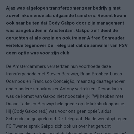
Ajax was afgelopen transferzomer zeer bedrijvig met
zowel inkomende als uitgaande transfers. Recent kwam
ook naar buiten dat
Cody Gakpo
door zijn management
was aangeboden in Amsterdam. Gakpo zelf deed de
geruchten af als onzin en ook trainer Alfred Schreuder
vertelde tegenover De Telegraaf dat de aanvaller van PSV
geen optie was voor zijn club.
De Amsterdammers versterkten hun voorhoede deze
transferperiode met Steven Bergwijn, Brian Brobbey, Lucas
Ocampos en Francisco Conceição, maar zag daartegenover
onder andere smaakmaker Antony vertrekken. Desondanks
was de komst van Gakpo niet noodzakelijk: "Wij hebben met
Dusan Tadic en Bergwijn hele goede op de linksbuitenpositie.
Hij (Cody Gakpo red.) was voor ons geen optie", aldus
Schreuder in gesprek met De Telegraaf. Na de wedstrijd tegen
FC Twente sprak
Gakpo
zich ook uit over het gerucht:
"Iedereen die mij kent, weet dat ik nooit voor Ajax zou spelen",