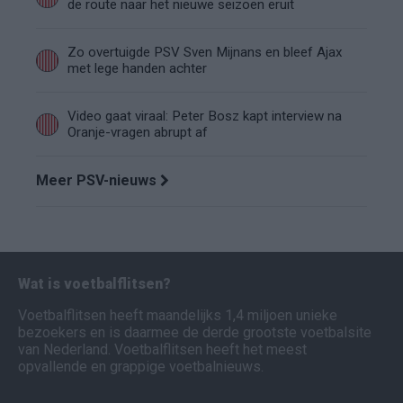
de route naar het nieuwe seizoen eruit
Zo overtuigde PSV Sven Mijnans en bleef Ajax
met lege handen achter
Video gaat viraal: Peter Bosz kapt interview na
Oranje-vragen abrupt af
Meer PSV-nieuws
Wat is voetbalflitsen?
Voetbalflitsen heeft maandelijks 1,4 miljoen unieke
bezoekers en is daarmee de derde grootste voetbalsite
van Nederland. Voetbalflitsen heeft het meest
opvallende en grappige voetbalnieuws.