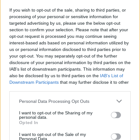
Van Bommel begint bij België met achterstand:
If you wish to opt-out of the sale, sharing to third parties, or
niet tactisch, maar taalkundig
processing of your personal or sensitive information for
targeted advertising by us, please use the below opt-out
section to confirm your selection. Please note that after your
Transferclausule Joey Veerman uitgelegd: voor
opt-out request is processed you may continue seeing
dit bedrag kan PSV'er vertrekken
interest-based ads based on personal information utilized by
us or personal information disclosed to third parties prior to
Dit ziet de Belgische voetbalbond in Mark van
your opt-out. You may separately opt-out of the further
Bommel als nieuwe bondscoach
disclosure of your personal information by third parties on the
IAB’s list of downstream participants. This information may
also be disclosed by us to third parties on the
IAB’s List of
Nieuw spoor voor PSV: Kostic duikt op als
serieuze optie
Downstream Participants
that may further disclose it to other
third parties.
Italiaanse media: Perisic wacht op telefoontje
Personal Data Processing Opt Outs
van Internazionale
I want to opt-out of the Sharing of my
personal data.
Bosz wil niets weten van Oranje: PSV-trainer
Opted In
kapt interview abrupt af
I want to opt-out of the Sale of my
Personal Data.