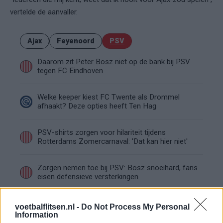
vertelde de aanvaller.
Ajax
Feyenoord
PSV
Daarom zit Peter Bosz niet op de bank bij PSV
tegen FC Eindhoven
Welke keeper kiest FC Twente als Drommel
afhaakt? Deze opties heeft Ten Hag
PSV-shirts zorgen voor hilariteit tijdens
Rotterdams Zomercarnaval: 'Dat kan hier niet'
Zorgen nemen toe bij PSV: Bosz snoeihard, fans
eisen defensieve versterkingen
Ooit de toekomst van PSV, nu op weg naar de
voetbalflitsen.nl -
Do Not Process My Personal
uitgang: het verhaal van Babadi
Information