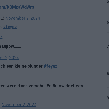
5
.com/KBMpaWdWrs
NL)
November 2, 2024
6
e.
#feyaz
24
7
n Bijlow……..
r 2, 2024
och een kleine blunder
#feyaz
8
een wereld van verschil. En Bijlow doet een
9
)
November 2, 2024