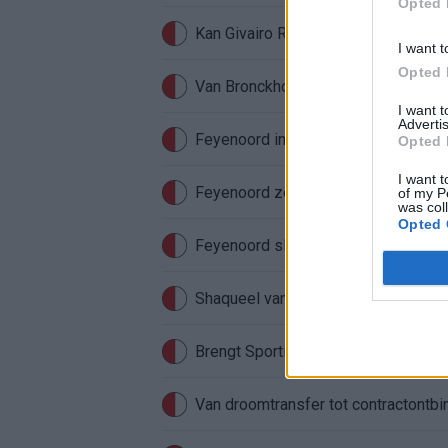
Opted 
I want t
Opted 
Van Bronckhorst voert druk op: Fey
I want 
Advertis
Feyenoord incasseert miljoenen: tran
Opted 
I want t
Feyenoord zet deur open voor milj
of my P
was col
Opted 
Feyenoord sluit voorbereiding bijna 
Shaqueel van Persie ontkracht geru
Brengt Sporting Portugal Feyenoor
Van droomtransfer tot contractontbi