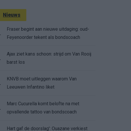
Nieuws
Fraser begint aan nieuwe uitdaging: oud-
.
Feyenoorder tekent als bondscoach
Ajax ziet kans schoon: strijd om Van Rooij
.
barst los
KNVB moet uitleggen waarom Van
.
Leeuwen Infantino liket
Marc Cucurella komt belofte na met
.
opvallende tattoo van bondscoach
Hart gaf de doorslag': Ouazane verkiest