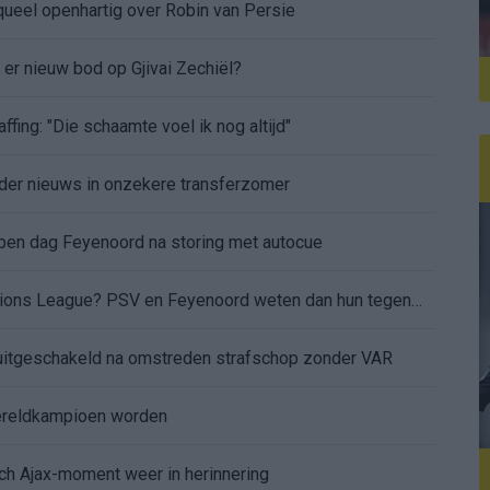
aqueel openhartig over Robin van Persie
t er nieuw bod op Gjivai Zechiël?
ffing: "Die schaamte voel ik nog altijd"
nder nieuws in onzekere transferzomer
 open dag Feyenoord na storing met autocue
Wanneer is de loting voor de Champions League? PSV en Feyenoord weten dan hun tegenstanders
itgeschakeld na omstreden strafschop zonder VAR
wereldkampioen worden
sch Ajax-moment weer in herinnering