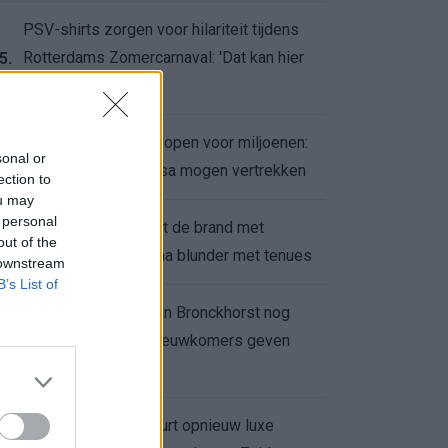
PSV-shirts zorgen voor hilariteit tijdens
Rotterdams Zomercarnaval: 'Dat kan hier
5.
niet'
Feyenoord zet deur open voor miljoenen:
6.
sonal or
Ueda en Hadj Moussa mogen vertrekken
ection to
ou may
 personal
Ajax helpt Burnley uit de brand met
7.
out of the
afgeknipte sokken na blunder met tenues
 downstream
B’s List of
Feyenoord onder Van Bronckhorst nog
altijd ongeslagen: nieuwkomers geven
8.
hoop
Hakim Ziyech verhuurt opnieuw luxe
9.