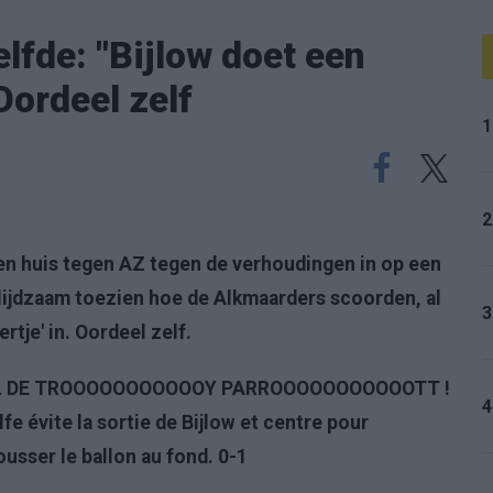
lfde: "Bijlow doet een
Oordeel zelf
1
2
en huis tegen AZ tegen de verhoudingen in op een
 lijdzaam toezien hoe de Alkmaarders scoorden, al
3
rtje' in. Oordeel zelf.
 DE TROOOOOOOOOOOY PARROOOOOOOOOOOTT !
4
e évite la sortie de Bijlow et centre pour
pousser le ballon au fond. 0-1