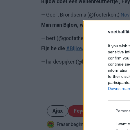
Bijlow doet een wellenreuthertje , F
— Geert Brondsema (@foeterkont)
Nov
Man man Bijlow, wat doe je 🤷‍♂️🤷‍♂️🤡🤡
voetbalfli
— bert (@godfatherek)
November 2, 2
If you wish 
Fijn he die
#Bijlow
op doel??? 0-1 AZ
sensitive in
confirm you
— hardespijker (@hardespijker)
Novemb
continue se
information 
further disc
participants
Downstream 
Ajax
Feyenoord
PSV
Persona
Fraser begint aan nieuwe uitdaging
I want t