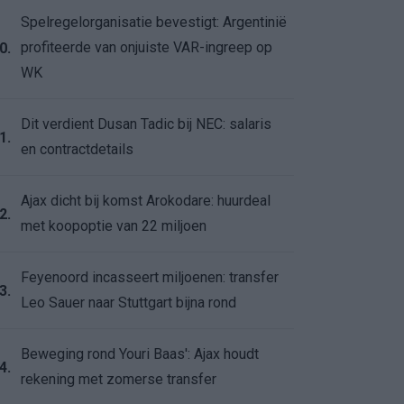
Spelregelorganisatie bevestigt: Argentinië
profiteerde van onjuiste VAR-ingreep op
0.
WK
Dit verdient Dusan Tadic bij NEC: salaris
1.
en contractdetails
Ajax dicht bij komst Arokodare: huurdeal
2.
met koopoptie van 22 miljoen
Feyenoord incasseert miljoenen: transfer
3.
Leo Sauer naar Stuttgart bijna rond
Beweging rond Youri Baas': Ajax houdt
4.
rekening met zomerse transfer