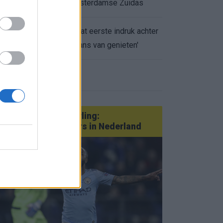
appartement op Amsterdamse Zuidas
Marcos Leonardo laat eerste indruk achter
0.
bij Ajax: 'Hier gaan fans van genieten'
eer nieuws
Van Götze tot Sterling:
statementtransfers in Nederland