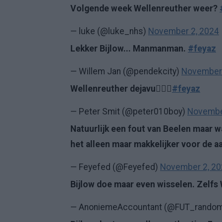
Volgende week Wellenreuther weer?
— luke (@luke_nhs)
November 2, 2024
Lekker Bijlow... Manmanman.
#feyaz
— Willem Jan (@pendekcity)
November 
Wellenreuther dejavu🤦🏼‍♂️
#feyaz
— Peter Smit (@peter010boy)
Novembe
Natuurlijk een fout van Beelen maar w
het alleen maar makkelijker voor de a
— Feyefed (@Feyefed)
November 2, 2
Bijlow doe maar even wisselen. Zelfs
— AnoniemeAccountant (@FUT_rando