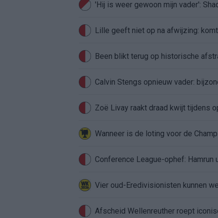
'Hij is weer gewoon mijn vader': Sh
Lille geeft niet op na afwijzing: kom
Been blikt terug op historische afstra
Calvin Stengs opnieuw vader: bijzo
Zoë Livay raakt draad kwijt tijdens
Conference League-ophef: Hamrun u
Vier oud-Eredivisionisten kunnen 
Afscheid Wellenreuther roept iconi