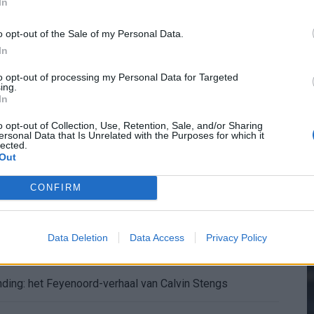
In
Kan Givairo Read de duurste verdediger ooit van Feyenoord worden? Deze records liggen binnen bereik
o opt-out of the Sale of my Personal Data.
In
2
enoord wil op deze twee posities nog versterken
to opt-out of processing my Personal Data for Targeted
ing.
sfer Leo Sauer naar Stuttgart bijna rond
In
M
o opt-out of Collection, Use, Retention, Sale, and/or Sharing
oenen: Ueda en Hadj Moussa mogen vertrekken
ersonal Data that Is Unrelated with the Purposes for which it
lected.
Out
af: dit staat er nog op het programma
CONFIRM
chten over keuze voor Marokko
Data Deletion
Data Access
Privacy Policy
d in de problemen rond Hadj Moussa?
nding: het Feyenoord-verhaal van Calvin Stengs