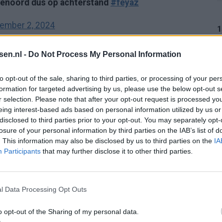
eyenoord dus op achterstand
#feyaz
ember 2, 2024
1
#feyaz
tsen.nl -
Do Not Process My Personal Information
024
1
to opt-out of the sale, sharing to third parties, or processing of your per
!
#feyaz
formation for targeted advertising by us, please use the below opt-out s
r selection. Please note that after your opt-out request is processed y
er 2, 2024
eing interest-based ads based on personal information utilized by us or
1
disclosed to third parties prior to your opt-out. You may separately opt-
losure of your personal information by third parties on the IAB’s list of
. This information may also be disclosed by us to third parties on the
IA
Participants
that may further disclose it to other third parties.
1
l Data Processing Opt Outs
: oud-Feyenoorder tekent als bondscoach
o opt-out of the Sharing of my personal data.
1