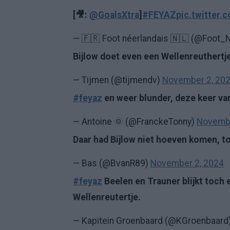
[🎥:
@GoalsXtra
]
#FEYAZ
pic.twitter
— 🇫🇷 Foot néerlandais 🇳🇱 (@Foot_
Bijlow doet even een Wellenreuthertj
— Tijmen (@tijmendv)
November 2, 20
#feyaz
en weer blunder, deze keer va
— Antoine 🌞 (@FranckeTonny)
Novembe
Daar had Bijlow niet hoeven komen, t
— Bas (@BvanR89)
November 2, 2024
#feyaz
Beelen en Trauner blijkt toch 
Wellenreutertje.
— Kapitein Groenbaard (@KGroenbaard