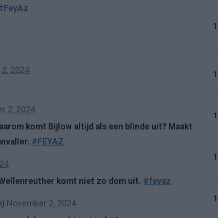
#FeyAz
1
2, 2024
1
r 2, 2024
1
aarom komt Bijlow altijd als een blinde uit? Maakt
anvaller.
#FEYAZ
1
024
 Wellenreuther komt niet zo dom uit.
#feyaz
1
m)
November 2, 2024