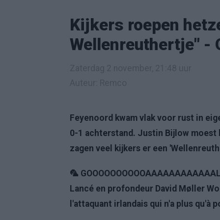
Kijkers roepen hetze
Wellenreuthertje" - 
Zaterdag 2 november, 21:48 uur
Auteur: Remco
Feyenoord kwam vlak voor rust in eig
0-1 achterstand. Justin Bijlow moest
zagen veel kijkers er een 'Wellenreuthe
🦜 GOOOOOOOOOOAAAAAAAAAAAAL
Lancé en profondeur David Møller Wolf
l'attaquant irlandais qui n'a plus qu'à 